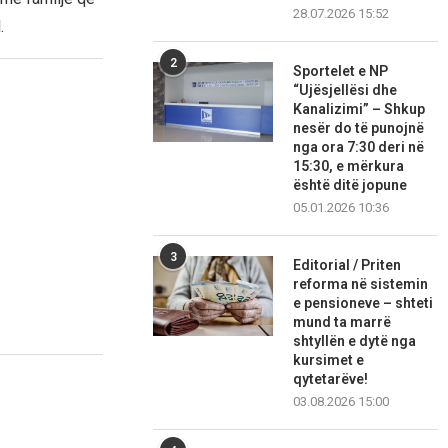
28.07.2026 15:52
.
2
Sportelet e NP
“Ujësjellësi dhe
Kanalizimi” – Shkup
nesër do të punojnë
nga ora 7:30 deri në
15:30, e mërkura
është ditë jopune
05.01.2026 10:36
3
Editorial / Priten
reforma në sistemin
e pensioneve – shteti
mund ta marrë
shtyllën e dytë nga
kursimet e
qytetarëve!
03.08.2026 15:00