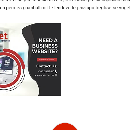
sën përmes grumbullimit të lëndëve të para apo tregtisë së vogël