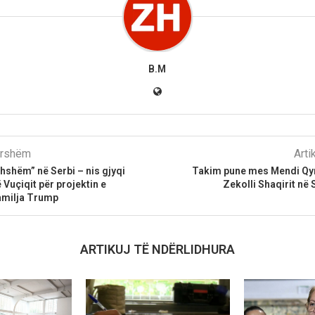
B.M
parshëm
Arti
thshëm” në Serbi – nis gjyqi
Takim pune mes Mendi Qyr
ë Vuçiqit për projektin e
Zekolli Shaqirit në 
amilja Trump
ARTIKUJ TË NDËRLIDHURA