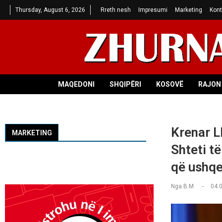
Thursday, August 6, 2026
Rreth nesh
Impresumi
Marketing
Kont
MAQEDONI
SHQIPËRI
KOSOVË
RAJON 
Krenar L
MARKETING
Shteti të
që ushqe
Nga
B.M
04.