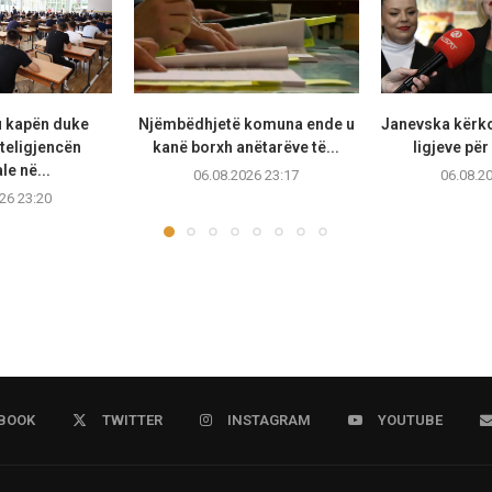
u kapën duke
Njëmbëdhjetë komuna ende u
Janevska kërko
teligjencën
kanë borxh anëtarëve të...
ligjeve për
ale në...
06.08.2026 23:17
06.08.2
26 23:20
BOOK
TWITTER
INSTAGRAM
YOUTUBE