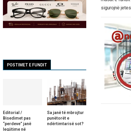
sigurojnë jete
POSTIMET E FUNDIT
Editorial /
Sa janë të mbrojtur
Bisedimet pas
punëtorët e
“perdeve” janë
ndërtimtarisë sot?
legjitime në