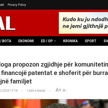
akt
Privacy Policy
/ BOTA
EKONOMI
ED / OP
KRONIKA
SPORT
S
loga propozon zgjidhje për komuniteti
 financojë patentat e shoferit për burra
jnë familjet
A+
A-
02.2026 17:18
1,660
e lexuar