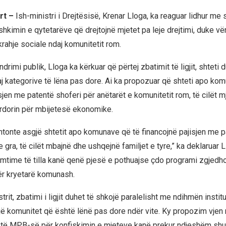
rt –
Ish-ministri i Drejtësisë, Krenar Lloga, ka reaguar lidhur me 
hkimin e qytetarëve që drejtojnë mjetet pa leje drejtimi, duke vë
rahje sociale ndaj komunitetit rom.
drimi publik, Lloga ka kërkuar që përtej zbatimit të ligjit, shteti 
j kategorive të lëna pas dore. Ai ka propozuar që shteti apo kom
sjen me patentë shoferi për anëtarët e komunitetit rom, të cilët m
përdorin për mbijetesë ekonomike.
ushtonte asgjë shtetit apo komunave që të financojnë pajisjen me 
e gra, të cilët mbajnë dhe ushqejnë familjet e tyre,” ka deklaruar 
remtime të tilla kanë qenë pjesë e pothuajse çdo programi zgjedho
ër kryetarë komunash.
strit, zbatimi i ligjit duhet të shkojë paralelisht me ndihmën instit
ë komunitet që është lënë pas dore ndër vite. Ky propozim vjen 
 të MPB-së për konfiskimin e mjeteve kanë prekur ndjeshëm shu