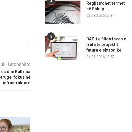
4
Regjistrohet tërmet
në Shkup
02.08.2026 22:34
5
DAP-i e fillon fazën e
tretë të projektit
fatura elektronike
04.06.2026 13:52
kulli i ardhshëm
ës dhe Kaltrina
Strugë, fokus në
infrastrukturë