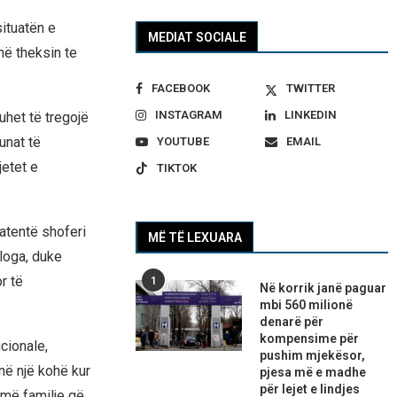
situatën e
MEDIAT SOCIALE
në theksin te
FACEBOOK
TWITTER
INSTAGRAM
LINKEDIN
duhet të tregojë
unat të
YOUTUBE
EMAIL
jetet e
TIKTOK
patentë shoferi
MË TË LEXUARA
Lloga, duke
r të
1
Në korrik janë paguar
mbi 560 milionë
denarë për
kompensime për
ucionale,
pushim mjekësor,
në një kohë kur
pjesa më e madhe
për lejet e lindjes
më familje që