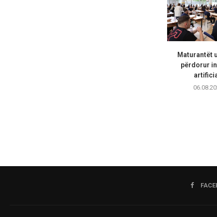
Maturantët 
përdorur in
artifici
06.08.20
FACE