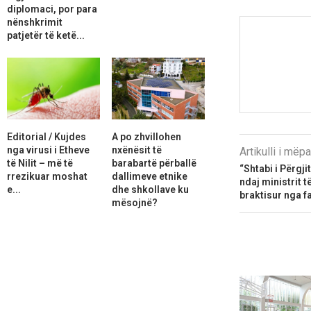
diplomaci, por para
nënshkrimit
patjetër të ketë...
Editorial / Kujdes
A po zhvillohen
nga virusi i Etheve
nxënësit të
Artikulli i më
të Nilit – më të
barabartë përballë
“Shtabi i Përgji
rrezikuar moshat
dallimeve etnike
ndaj ministrit t
e...
dhe shkollave ku
braktisur nga f
mësojnë?