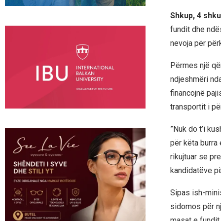
Shkup, 4 shku
fundit dhe ndës
nevoja për përk
​Përmes një qën
ndjeshmëri nda
financojnë paji
transportit i 
​”Nuk do t’i k
për këta burra 
rikujtuar se p
kandidatëve p
​Sipas ish-mini
sidomos për nj
masat e fundit