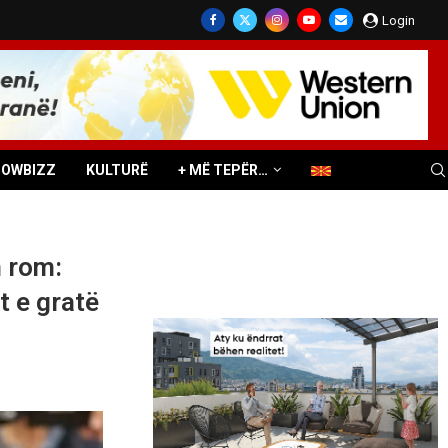
Login
HOWBIZZ
KULTURË
+ MË TEPËR…
n rom:
t e gratë