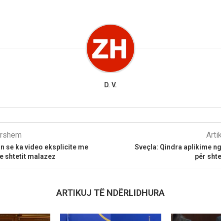
D. V.
parshëm
Arti
 se ka video eksplicite me
Sveçla: Qindra aplikime n
e shtetit malazez
për sht
ARTIKUJ TË NDËRLIDHURA