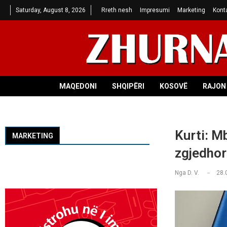
Saturday, August 8, 2026
Rreth nesh
Impresumi
Marketing
Kont
MAQEDONI
SHQIPËRI
KOSOVË
RAJON 
Kurti: M
MARKETING
zgjedhore
Nga
D. V.
28.