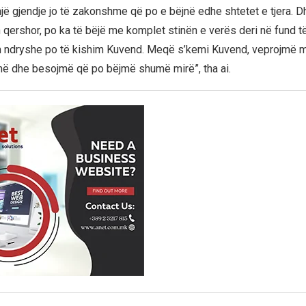
një gjendje jo të zakonshme që po e bëjnë edhe shtetet e tjera. D
qershor, po ka të bëjë me komplet stinën e verës deri në fund të 
m ndryshe po të kishim Kuvend. Meqë s’kemi Kuvend, veprojmë m
ë dhe besojmë që po bëjmë shumë mirë”, tha ai.