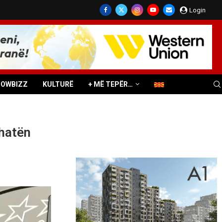
Login
HOWBIZZ
KULTURË
+ MË TEPËR…
shatën