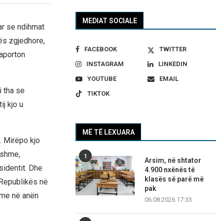
MEDIAT SOCIALE
uar se ndihmat
tës zgjedhore,
FACEBOOK
TWITTER
raporton
INSTAGRAM
LINKEDIN
YOUTUBE
EMAIL
i tha se
TIKTOK
ij kjo u
MË TË LEXUARA
. Mirëpo kjo
jshme,
1
Arsim, në shtator
identit. Dhe
4.900 nxënës të
klasës së parë më
 Republikës në
pak
shme në anën
06.08.2026 17:33