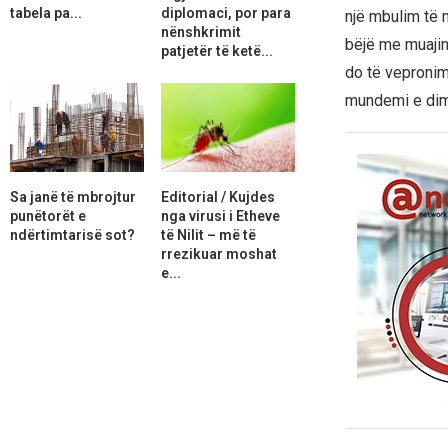
tabela pa...
diplomaci, por para
një mbulim të 
nënshkrimit
bëjë me muajin 
patjetër të ketë...
do të veproni
mundemi e dim
Sa janë të mbrojtur
Editorial / Kujdes
punëtorët e
nga virusi i Etheve
ndërtimtarisë sot?
të Nilit – më të
rrezikuar moshat
e...