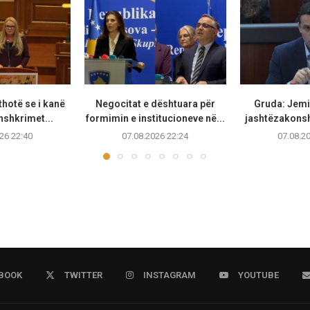
thotë se i kanë
Negocitat e dështuara për
Gruda: Jemi 
nshkrimet...
formimin e institucioneve në...
jashtëzakonsh
26 22:40
07.08.2026 22:24
07.08.2
BOOK
TWITTER
INSTAGRAM
YOUTUBE