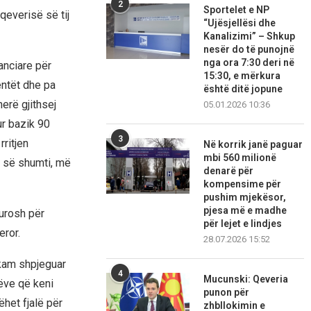
2
Sportelet e NP
qeverisë së tij
“Ujësjellësi dhe
Kanalizimi” – Shkup
nesër do të punojnë
nga ora 7:30 deri në
anciare për
15:30, e mërkura
entët dhe pa
është ditë jopune
erë gjithsej
05.01.2026 10:36
r bazik 90
3
rritjen
Në korrik janë paguar
mbi 560 milionë
ë së shumti, më
denarë për
kompensime për
pushim mjekësor,
pjesa më e madhe
eurosh për
për lejet e lindjes
eror.
28.07.2026 15:52
 kam shpjeguar
4
Mucunski: Qeveria
hëve që keni
punon për
ëhet fjalë për
zhbllokimin e