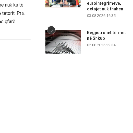
eurointegrimeve,
he nuk ka të
detajet nuk thuhen
tetorit. Pra,
03.08.2026 16:35
e çfarë
5
Regjistrohet tërmet
në Shkup
02.08.2026 22:34