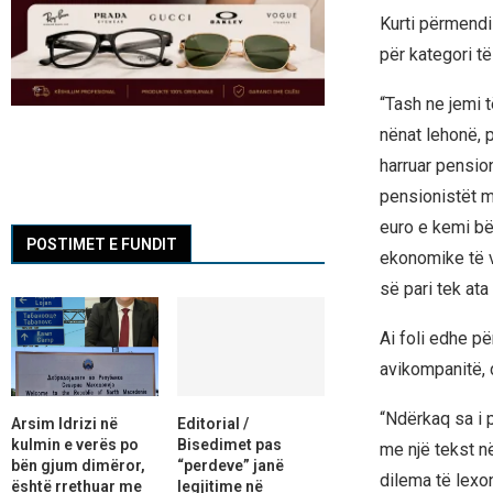
Kurti përmendi 
për kategori t
“Tash ne jemi 
nënat lehonë, 
harruar pensio
pensionistët m
euro e kemi bër
POSTIMET E FUNDIT
ekonomike të v
së pari tek ata
Ai foli edhe pë
avikompanitë, 
“Ndërkaq sa i 
Arsim Idrizi në
Editorial /
kulmin e verës po
Bisedimet pas
me një tekst n
bën gjum dimëror,
“perdeve” janë
dilema të lexon
është rrethuar me
legjitime në