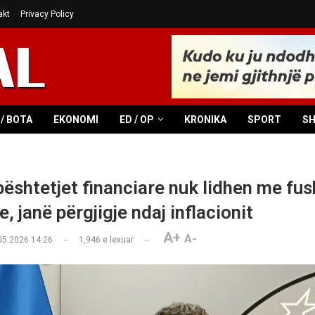
akt
Privacy Policy
/ BOTA
EKONOMI
ED / OP
KRONIKA
SPORT
S
bështetjet financiare nuk lidhen me fu
, janë përgjigje ndaj inflacionit
A+
A-
05.2026 14:26
1,946
e lexuar