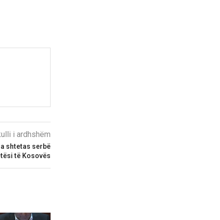
kulli i ardhshëm
ga shtetas serbë
etësi të Kosovës