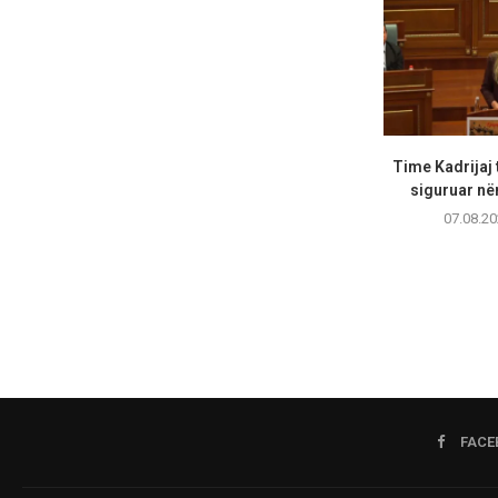
Time Kadrijaj 
siguruar në
07.08.20
FACE