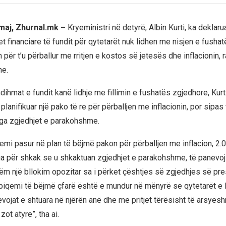
 maj, Zhurnal.mk –
Kryeministri në detyrë, Albin Kurti, ka deklar
t financiare të fundit për qytetarët nuk lidhen me nisjen e fusha
për t’u përballur me rritjen e kostos së jetesës dhe inflacionin, 
ne.
dihmat e fundit kanë lidhje me fillimin e fushatës zgjedhore, Kurt
planifikuar një pako të re për përballjen me inflacionin, por sipas t
a zgjedhjet e parakohshme.
kemi pasur në plan të bëjmë pakon për përballjen me inflacion, 2.0
a për shkak se u shkaktuan zgjedhjet e parakohshme, të panevo
 një bllokim opozitar sa i përket çështjes së zgjedhjes së pres
piqemi të bëjmë çfarë është e mundur në mënyrë se qytetarët e
evojat e shtuara në njërën anë dhe me pritjet tërësisht të arsye
 zot atyre”, tha ai.