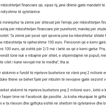
mbështetjet financiare që, sipas tij, janë dhënë gjatë mandatit të 
ë ndryshme të qytetarëve.
të mirënjohur ta zëmë për shtesat për fëmijë, për mbështetjen fin
pastaj për mbështetjen financiare për punëtorët, mandej për stud
nistët. Ta zëmë për pesë vjet qeveria jonë ka mbështetur shtatë h
e mbështetje të njëhershme 100 euro. Pensionin që e kemi gjetu
ë 100 euro, që është për 2/3 më i lartë se që e kemi gjetur. Pra, 
endit tonë nuk e mbajmë për shtet, e shpërndajmë në popull, m
 të cilët i kanë nevojat më të mëdha”, tha ai.
r alokimin e fundit të mjeteve buxhetore në vlerë prej 2 milionë 
duke thënë se bëhet fjalë për mbulim të nevojave gjatë sezonit v
përket alokimit të mjeteve buxhetore prej 2 milionë euro , këtë e
ë faqen time në Facebook dje pasdite. Ju kisha inkurajuar të gjit
i e ta rilexoni dhe gjithçka është në shërbim të qytetarëve dhe b