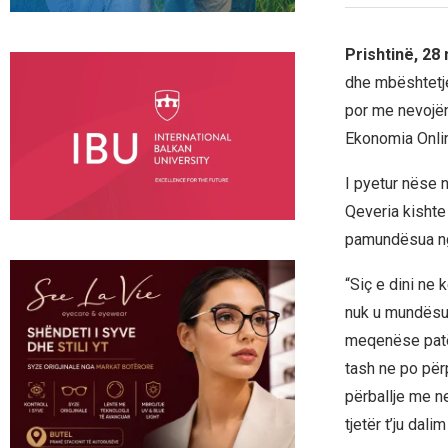
Prishtinë, 28
dhe mbështetje
por me nevojën 
Ekonomia Onli
I pyetur nëse n
Qeveria kishte 
pamundësua ng
“Siç e dini ne 
nuk u mundësu
meqenëse patëm
tash ne po për
përballje me n
tjetër t’ju dalim