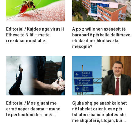
Editorial / Kujdes nga virusi i
A po zhvillohen nxënësit të
Etheve të Nilit – më të
barabartë përballë dallimeve
rrezikuar moshat e...
etnike dhe shkollave ku
mësojnë?
Editorial / Mos gjuani me
Gjuha shqipe anashkalohet
armë nëpër dasma – mund
në tabelat orientuese për
të përfundoni deri në 5...
fshatin e banuar plotësisht
me shqiptarë, Llojan, kur...