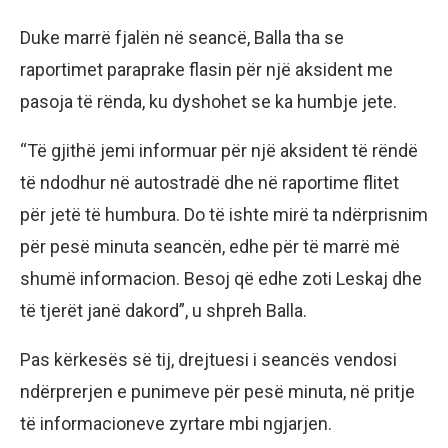
Duke marrë fjalën në seancë, Balla tha se
raportimet paraprake flasin për një aksident me
pasoja të rënda, ku dyshohet se ka humbje jete.
“Të gjithë jemi informuar për një aksident të rëndë
të ndodhur në autostradë dhe në raportime flitet
për jetë të humbura. Do të ishte mirë ta ndërprisnim
për pesë minuta seancën, edhe për të marrë më
shumë informacion. Besoj që edhe zoti Leskaj dhe
të tjerët janë dakord”, u shpreh Balla.
Pas kërkesës së tij, drejtuesi i seancës vendosi
ndërprerjen e punimeve për pesë minuta, në pritje
të informacioneve zyrtare mbi ngjarjen.