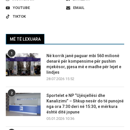
YOUTUBE
EMAIL
TIKTOK
MË TË LEXUARA
1
Në korrik janë paguar mbi 560 milionë
denarë për kompensime për pushim
mjekësor, pjesa më e madhe për lejet e
lindjes
28.07.2026 15:52
2
Sportelet e NP “Ujësjellësi dhe
Kanalizimi” – Shkup nesër do të punojnë
nga ora 7:30 deri në 15:30, e mërkura
është ditë jopune
05.01.2026 10:36