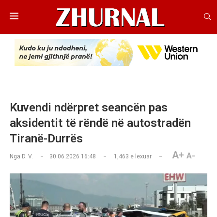
Kuvendi ndërpret seancën pas
aksidentit të rëndë në autostradën
Tiranë-Durrës
A+
A-
Nga
D. V.
30.06.2026 16:48
1,463
e lexuar