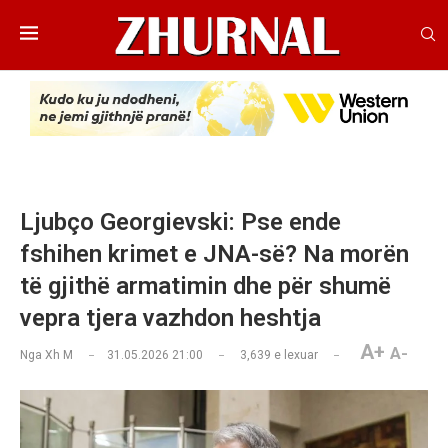
Ljubço Georgievski: Pse ende
fshihen krimet e JNA-së? Na morën
të gjithë armatimin dhe për shumë
vepra tjera vazhdon heshtja
A+
A-
Nga
Xh M
31.05.2026 21:00
3,639
e lexuar