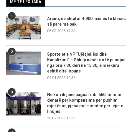
MË TË LEXUARA
1
Arsim, në shtator 4.900 nxënës të klasës
së parë më pak
06.08.2026 17:33
2
Sportelet e NP “Ujësjellësi dhe
Kanalizimi” – Shkup nesër do të punojnë
nga ora 7:30 deri në 15:30, e mërkura
është ditë jopune
05.01.2026 10:36
3
Në korrik janë paguar mbi 560 milionë
denarë për kompensime për pushim
mjekësor, pjesa më e madhe për lejet e
lindjes
28.07.2026 15:52