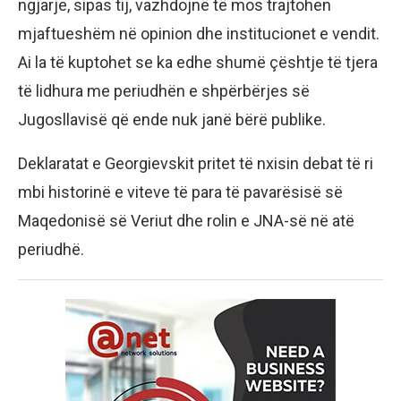
ngjarje, sipas tij, vazhdojnë të mos trajtohen
mjaftueshëm në opinion dhe institucionet e vendit.
Ai la të kuptohet se ka edhe shumë çështje të tjera
të lidhura me periudhën e shpërbërjes së
Jugosllavisë që ende nuk janë bërë publike.
Deklaratat e Georgievskit pritet të nxisin debat të ri
mbi historinë e viteve të para të pavarësisë së
Maqedonisë së Veriut dhe rolin e JNA-së në atë
periudhë.