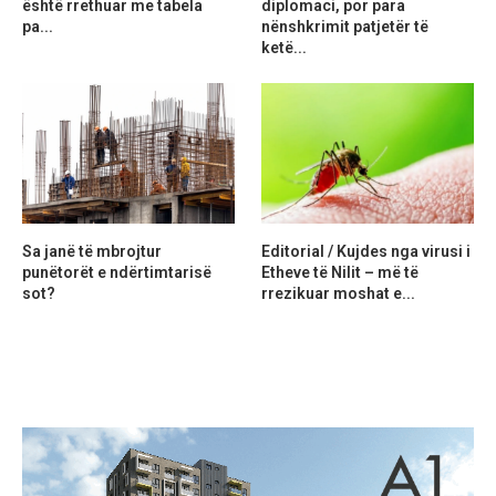
është rrethuar me tabela
diplomaci, por para
pa...
nënshkrimit patjetër të
ketë...
Sa janë të mbrojtur
Editorial / Kujdes nga virusi i
punëtorët e ndërtimtarisë
Etheve të Nilit – më të
sot?
rrezikuar moshat e...