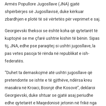
Armës Popullore Jugosllave (JNA) gjatë
shpërbërjes së Jugosllavisë, duke kërkuar
zbardhjen e plotë të së vërtetës për veprimet e saj.
Georgievski theksoi se është koha që qytetarët të
kuptojnë se me çfarë ushtrie kishin të bënin. Sipas
tij, JNA, edhe pse paraqitej si ushtri jugosllave, la
pas vetes pasoja të rënda në republikat e ish-
federatës.
“Duhet ta demaskojmë atë ushtri jugosllave që
pretendonte se ishte e të gjithëve, ndërsa kreu
masakra në Kroaci, Bosnjë dhe Kosovë”, deklaroi
Georgievski, duke shtuar se gjatë asaj periudhe
edhe qytetarët e Maqedonisë jetonin në frikë nga