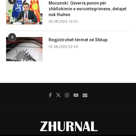
4
Mucunski: Qeveria punon për
zhbllokimin e eurointegrimeve, detajet
nuk thuhen
03.08.2026 16:35
5
Regjistrohet tërmet në Shkup
02.08.2026 22:34