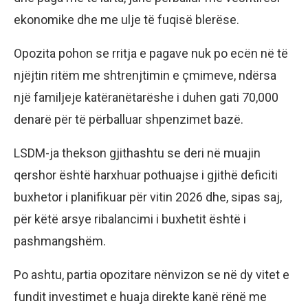
ekonomike dhe me ulje të fuqisë blerëse.
Opozita pohon se rritja e pagave nuk po ecën në të
njëjtin ritëm me shtrenjtimin e çmimeve, ndërsa
një familjeje katëranëtarëshe i duhen gati 70,000
denarë për të përballuar shpenzimet bazë.
LSDM-ja thekson gjithashtu se deri në muajin
qershor është harxhuar pothuajse i gjithë deficiti
buxhetor i planifikuar për vitin 2026 dhe, sipas saj,
për këtë arsye ribalancimi i buxhetit është i
pashmangshëm.
Po ashtu, partia opozitare nënvizon se në dy vitet e
fundit investimet e huaja direkte kanë rënë me