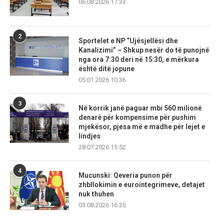
06.08.2026 17:33
2
Sportelet e NP “Ujësjellësi dhe
Kanalizimi” – Shkup nesër do të punojnë
nga ora 7:30 deri në 15:30, e mërkura
është ditë jopune
05.01.2026 10:36
3
Në korrik janë paguar mbi 560 milionë
denarë për kompensime për pushim
mjekësor, pjesa më e madhe për lejet e
lindjes
28.07.2026 15:52
4
Mucunski: Qeveria punon për
zhbllokimin e eurointegrimeve, detajet
nuk thuhen
03.08.2026 16:35