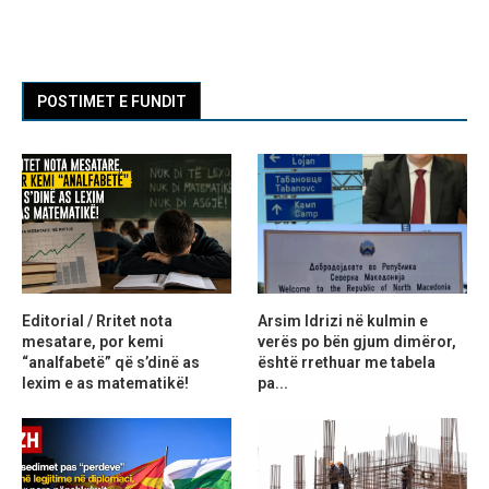
POSTIMET E FUNDIT
Editorial / Rritet nota
Arsim Idrizi në kulmin e
mesatare, por kemi
verës po bën gjum dimëror,
“analfabetë” që s’dinë as
është rrethuar me tabela
lexim e as matematikë!
pa...