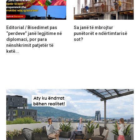
Editorial / Bisedimet pas
Sa janë të mbrojtur
“perdeve” janë legjitime në
punëtorët e ndërtimtarisë
diplomaci, por para
sot?
nënshkrimit patjetër të
ketë...