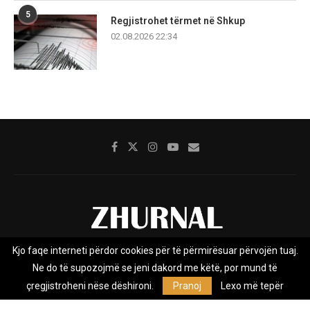
5
Regjistrohet tërmet në Shkup
02.08.2026 22:34
Kjo faqe interneti përdor cookies për të përmirësuar përvojën tuaj.
Rreth nesh
Impresumi
Marketing
Kontakt
Ne do të supozojmë se jeni dakord me këtë, por mund të
Privacy Policy
çregjistroheni nëse dëshironi.
Pranoj
Lexo më tepër
Zhurnal.mk është Agjenci e Lajmeve e pavarur, e themeluar në vitin