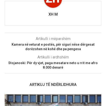
XH M
Artikulli i mëparshëm
Kamera në veturat e postës, për siguri nëse dërgesat
dorëzohen në kohë dhe pa pengesa
Artikulli i ardhshëm
Stojanoski: Për dy vjet, paga mesatare neto u rrit me afro
8.000 denarë
ARTIKUJ TË NDËRLIDHURA