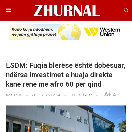
LSDM: Fuqia blerëse është dobësuar,
ndërsa investimet e huaja direkte
kanë rënë me afro 60 për qind
A+
A-
Nga
Xh M
21.06.2026 12:54
3.1K
e lexuar