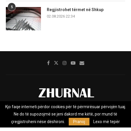
5
Regjistrohet tërmet në Shkup
02.08.2026 22:34
Kjo faqe interneti përdor cookies për të përmirësuar përvojën tuaj.
Rreth nesh
Impresumi
Marketing
Kontakt
Ne do të supozojmë se jeni dakord me këtë, por mund të
Privacy Policy
çregjistroheni nëse dëshironi.
Pranoj
Lexo më tepër
Zhurnal.mk është Agjenci e Lajmeve e pavarur, e themeluar në vitin