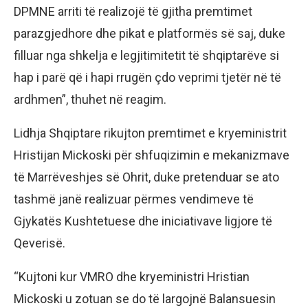
DPMNE arriti të realizojë të gjitha premtimet
parazgjedhore dhe pikat e platformës së saj, duke
filluar nga shkelja e legjitimitetit të shqiptarëve si
hap i parë që i hapi rrugën çdo veprimi tjetër në të
ardhmen”, thuhet në reagim.
Lidhja Shqiptare rikujton premtimet e kryeministrit
Hristijan Mickoski për shfuqizimin e mekanizmave
të Marrëveshjes së Ohrit, duke pretenduar se ato
tashmë janë realizuar përmes vendimeve të
Gjykatës Kushtetuese dhe iniciativave ligjore të
Qeverisë.
“Kujtoni kur VMRO dhe kryeministri Hristian
Mickoski u zotuan se do të largojnë Balansuesin