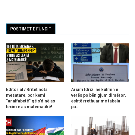
POSTIMET E FUNDIT
Editorial / Rritet nota
Arsim Idrizi në kulmin e
mesatare, por kemi
verës po bën gjum dimëror,
“analfabetë” që s’dinë as
është rrethuar me tabela
lexim e as matematikë!
pa...