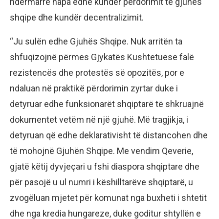
ndërmarrë hapa edhe kundër përdorimit të gjuhës
shqipe dhe kundër decentralizimit.
“Ju sulën edhe Gjuhës Shqipe. Nuk arritën ta
shfuqizojnë përmes Gjykatës Kushtetuese falë
rezistencës dhe protestës së opozitës, por e
ndaluan në praktikë përdorimin zyrtar duke i
detyruar edhe funksionarët shqiptarë të shkruajnë
dokumentet vetëm në një gjuhë. Më tragjikja, i
detyruan që edhe deklarativisht të distancohen dhe
të mohojnë Gjuhën Shqipe. Me vendim Qeverie,
gjatë këtij dyvjeçari u fshi diaspora shqiptare dhe
për pasojë u ul numri i këshilltarëve shqiptarë, u
zvogëluan mjetet për komunat nga buxheti i shtetit
dhe nga kredia hungareze, duke goditur shtyllën e