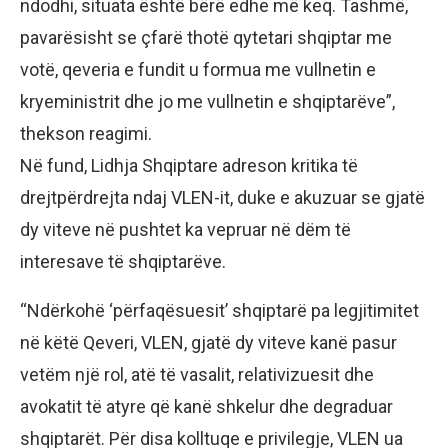
ndodhi, situata është bërë edhe më keq. Tashmë,
pavarësisht se çfarë thotë qytetari shqiptar me
votë, qeveria e fundit u formua me vullnetin e
kryeministrit dhe jo me vullnetin e shqiptarëve”,
thekson reagimi.
Në fund, Lidhja Shqiptare adreson kritika të
drejtpërdrejta ndaj VLEN-it, duke e akuzuar se gjatë
dy viteve në pushtet ka vepruar në dëm të
interesave të shqiptarëve.
“Ndërkohë ‘përfaqësuesit’ shqiptarë pa legjitimitet
në këtë Qeveri, VLEN, gjatë dy viteve kanë pasur
vetëm një rol, atë të vasalit, relativizuesit dhe
avokatit të atyre që kanë shkelur dhe degraduar
shqiptarët. Për disa kolltuqe e privilegje, VLEN ua