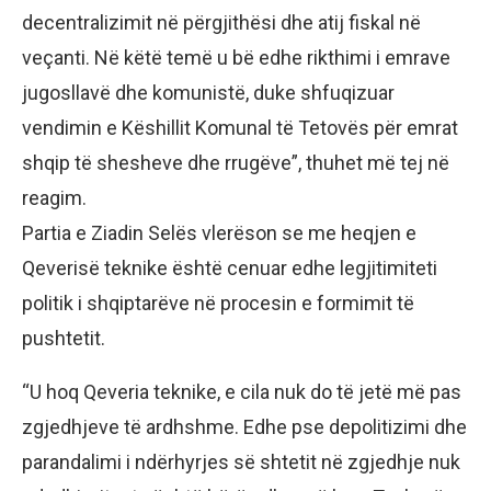
decentralizimit në përgjithësi dhe atij fiskal në
veçanti. Në këtë temë u bë edhe rikthimi i emrave
jugosllavë dhe komunistë, duke shfuqizuar
vendimin e Këshillit Komunal të Tetovës për emrat
shqip të shesheve dhe rrugëve”, thuhet më tej në
reagim.
Partia e Ziadin Selës vlerëson se me heqjen e
Qeverisë teknike është cenuar edhe legjitimiteti
politik i shqiptarëve në procesin e formimit të
pushtetit.
“U hoq Qeveria teknike, e cila nuk do të jetë më pas
zgjedhjeve të ardhshme. Edhe pse depolitizimi dhe
parandalimi i ndërhyrjes së shtetit në zgjedhje nuk