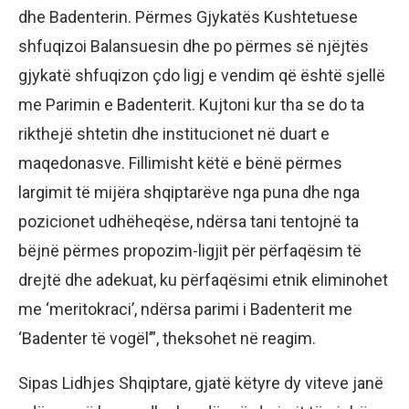
dhe Badenterin. Përmes Gjykatës Kushtetuese
shfuqizoi Balansuesin dhe po përmes së njëjtës
gjykatë shfuqizon çdo ligj e vendim që është sjellë
me Parimin e Badenterit. Kujtoni kur tha se do ta
rikthejë shtetin dhe institucionet në duart e
maqedonasve. Fillimisht këtë e bënë përmes
largimit të mijëra shqiptarëve nga puna dhe nga
pozicionet udhëheqëse, ndërsa tani tentojnë ta
bëjnë përmes propozim-ligjit për përfaqësim të
drejtë dhe adekuat, ku përfaqësimi etnik eliminohet
me ‘meritokraci’, ndërsa parimi i Badenterit me
‘Badenter të vogël’”, theksohet në reagim.
Sipas Lidhjes Shqiptare, gjatë këtyre dy viteve janë