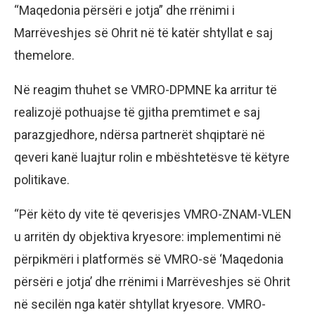
“Maqedonia përsëri e jotja” dhe rrënimi i
Marrëveshjes së Ohrit në të katër shtyllat e saj
themelore.
Në reagim thuhet se VMRO-DPMNE ka arritur të
realizojë pothuajse të gjitha premtimet e saj
parazgjedhore, ndërsa partnerët shqiptarë në
qeveri kanë luajtur rolin e mbështetësve të këtyre
politikave.
“Për këto dy vite të qeverisjes VMRO-ZNAM-VLEN
u arritën dy objektiva kryesore: implementimi në
përpikmëri i platformës së VMRO-së ‘Maqedonia
përsëri e jotja’ dhe rrënimi i Marrëveshjes së Ohrit
në secilën nga katër shtyllat kryesore. VMRO-