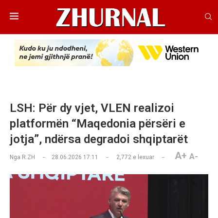
LSH: Për dy vjet, VLEN realizoi
platformën “Maqedonia përsëri e
jotja”, ndërsa degradoi shqiptarët
A+
A-
Nga
R.ZH
28.06.2026 17:11
2,772
e lexuar