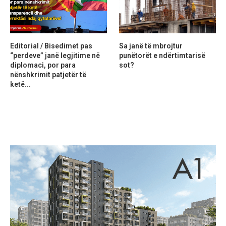
Editorial / Bisedimet pas
Sa janë të mbrojtur
“perdeve” janë legjitime në
punëtorët e ndërtimtarisë
diplomaci, por para
sot?
nënshkrimit patjetër të
ketë...