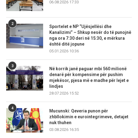
06.08.2026 17:33
2
Sportelet e NP “Ujësjellësi dhe
Kanalizimi” – Shkup nesër do të punojnë
nga ora 7:30 deri në 15:30, e mërkura
është ditë jopune
05.01.2026 10:36
3
Në korrik janë paguar mbi 560 milionë
denarë për kompensime për pushim
mjekësor, pjesa më e madhe për lejet e
lindjes
28.07.2026 15:52
4
Mucunski: Qeveria punon për
zhbllokimin e eurointegrimeve, detajet
nuk thuhen
03.08.2026 16:35