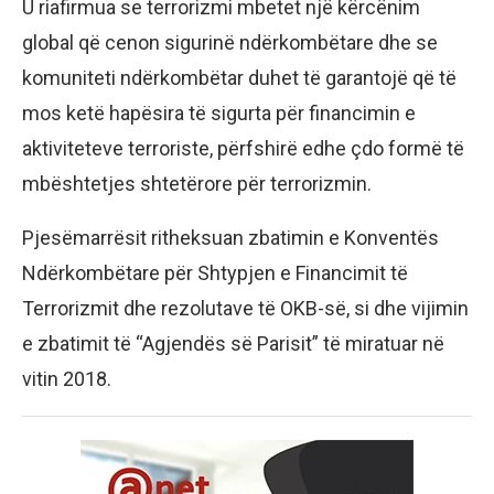
U riafirmua se terrorizmi mbetet një kërcënim
global që cenon sigurinë ndërkombëtare dhe se
komuniteti ndërkombëtar duhet të garantojë që të
mos ketë hapësira të sigurta për financimin e
aktiviteteve terroriste, përfshirë edhe çdo formë të
mbështetjes shtetërore për terrorizmin.
Pjesëmarrësit ritheksuan zbatimin e Konventës
Ndërkombëtare për Shtypjen e Financimit të
Terrorizmit dhe rezolutave të OKB-së, si dhe vijimin
e zbatimit të “Agjendës së Parisit” të miratuar në
vitin 2018.