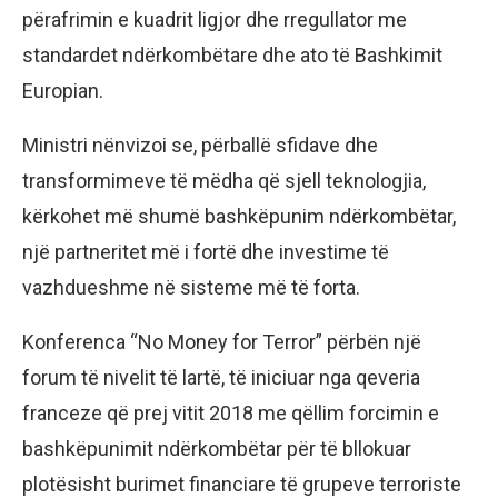
përafrimin e kuadrit ligjor dhe rregullator me
standardet ndërkombëtare dhe ato të Bashkimit
Europian.
Ministri nënvizoi se, përballë sfidave dhe
transformimeve të mëdha që sjell teknologjia,
kërkohet më shumë bashkëpunim ndërkombëtar,
një partneritet më i fortë dhe investime të
vazhdueshme në sisteme më të forta.
Konferenca “No Money for Terror” përbën një
forum të nivelit të lartë, të iniciuar nga qeveria
franceze që prej vitit 2018 me qëllim forcimin e
bashkëpunimit ndërkombëtar për të bllokuar
plotësisht burimet financiare të grupeve terroriste