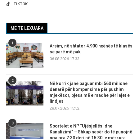
TIKTOK
MË TË LEXUARA
1
Arsim, në shtator 4.900 nxënës të klasës
së parë më pak
06.08.2026 17:33
2
Në korrik janë paguar mbi 560 milionë
denarë për kompensime për pushim
mjekësor, pjesa më e madhe për lejet e
lindjes
28.07.2026 15:52
3
Sportelet e NP “Ujësjellësi dhe
Kanalizimi” – Shkup nesër do të punojnë
nga ora 7:30 deri në 15:30, e mërkura