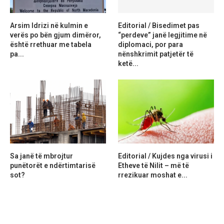
Arsim Idrizi në kulmin e
Editorial / Bisedimet pas
verës po bën gjum dimëror,
“perdeve” janë legjitime në
është rrethuar me tabela
diplomaci, por para
pa...
nënshkrimit patjetër të
ketë...
Sa janë të mbrojtur
Editorial / Kujdes nga virusi i
punëtorët e ndërtimtarisë
Etheve të Nilit – më të
sot?
rrezikuar moshat e...