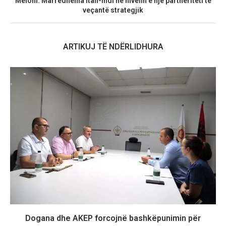
Meloni: Marrëdhënia Itali-Indi në nivelin e një partneriteti të
veçantë strategjik
ARTIKUJ TË NDËRLIDHURA
Dogana dhe AKEP forcojnë bashkëpunimin për