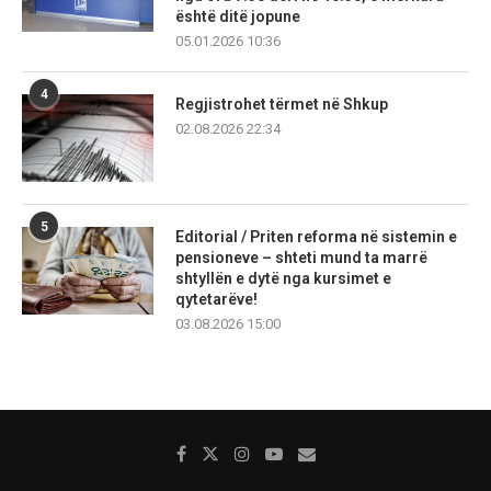
është ditë jopune
05.01.2026 10:36
4
Regjistrohet tërmet në Shkup
02.08.2026 22:34
5
Editorial / Priten reforma në sistemin e
pensioneve – shteti mund ta marrë
shtyllën e dytë nga kursimet e
qytetarëve!
03.08.2026 15:00