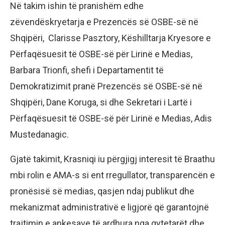
Në takim ishin të pranishëm edhe
zëvendëskryetarja e Prezencës së OSBE-së në
Shqipëri, Clarisse Pasztory, Këshilltarja Kryesore e
Përfaqësuesit të OSBE-së për Lirinë e Medias,
Barbara Trionfi, shefi i Departamentit të
Demokratizimit pranë Prezencës së OSBE-së në
Shqipëri, Dane Koruga, si dhe Sekretari i Lartë i
Përfaqësuesit të OSBE-së për Lirinë e Medias, Adis
Mustedanagic.
Gjatë takimit, Krasniqi iu përgjigj interesit të Braathu
mbi rolin e AMA-s si ent rregullator, transparencën e
pronësisë së medias, qasjen ndaj publikut dhe
mekanizmat administrativë e ligjorë që garantojnë
trajtimin e ankesave të ardhura nga qytetarët dhe