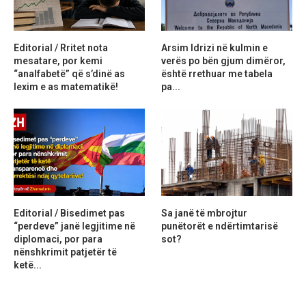
Editorial / Rritet nota
Arsim Idrizi në kulmin e
mesatare, por kemi
verës po bën gjum dimëror,
“analfabetë” që s’dinë as
është rrethuar me tabela
lexim e as matematikë!
pa...
Editorial / Bisedimet pas
Sa janë të mbrojtur
“perdeve” janë legjitime në
punëtorët e ndërtimtarisë
diplomaci, por para
sot?
nënshkrimit patjetër të
ketë...