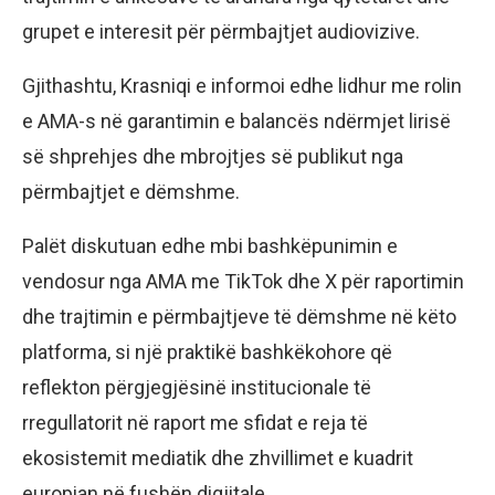
grupet e interesit për përmbajtjet audiovizive.
Gjithashtu, Krasniqi e informoi edhe lidhur me rolin
e AMA-s në garantimin e balancës ndërmjet lirisë
së shprehjes dhe mbrojtjes së publikut nga
përmbajtjet e dëmshme.
Palët diskutuan edhe mbi bashkëpunimin e
vendosur nga AMA me TikTok dhe X për raportimin
dhe trajtimin e përmbajtjeve të dëmshme në këto
platforma, si një praktikë bashkëkohore që
reflekton përgjegjësinë institucionale të
rregullatorit në raport me sfidat e reja të
ekosistemit mediatik dhe zhvillimet e kuadrit
europian në fushën digjitale.