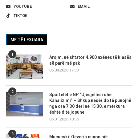
YOUTUBE
EMAIL
TIKTOK
MË TË LEXUARA
1
Arsim, në shtator 4.900 nxënës të klasës
së parë më pak
06.08.2026 17:33
2
Sportelet e NP “Ujësjellësi dhe
Kanalizimi” – Shkup nesër do të punojnë
nga ora 7:30 deri në 15:30, e mërkura
është ditë jopune
05.01.2026 10:36
3
Mucunski: Qeveria punon për