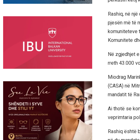
Rashiq, në një
pjesën më të m
komuniteteve t
Komunitete dh
Në zgjedhjet e 
rreth 43.000 vo
Miodrag Marink
(CASA) në Mitro
mandatit të Ras
Ai thotë se ko
veprimtaria pol
Rashiq është ba