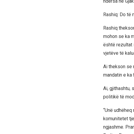
ndërsa në Gja
Rashiq: Do të 
Rashiq thekson
mohon se ka ma
është rezultat
vjetëve të kalua
Ai thekson se 
mandatin e ka f
Ai, gjithashtu,
politikë të mod
“Unë udhëheq n
komunitetet tje
ngjashme. Prand