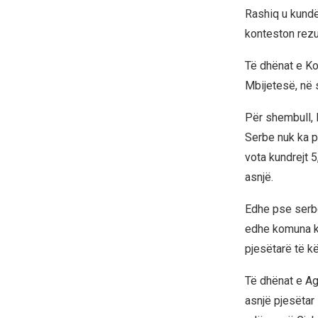
Rashiq u kundë
konteston rezult
Të dhënat e Kom
Mbijetesë, në
Për shembull, P
Serbe nuk ka p
vota kundrejt 
asnjë.
Edhe pse serbë
edhe komuna ku,
pjesëtarë të kë
Të dhënat e Ag
asnjë pjesëtar 