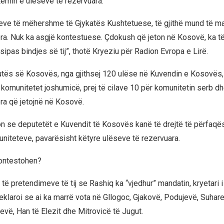
temin e ulëseve të rezervuara.
ve të mëhershme të Gjykatës Kushtetuese, të gjithë mund të ma
era. Nuk ka asgjë kontestuese. Çdokush që jeton në Kosovë, ka të
sipas bindjes së tij”, thotë Kryeziu për Radion Evropa e Lirë.
tës së Kosovës, nga gjithsej 120 ulëse në Kuvendin e Kosovës, 
 komunitetet joshumicë, prej të cilave 10 për komunitetin serb d
era që jetojnë në Kosovë.
n se deputetët e Kuvendit të Kosovës kanë të drejtë të përfaqës
muniteteve, pavarësisht këtyre ulëseve të rezervuara.
kontestohen?
ë pretendimeve të tij se Rashiq ka “vjedhur” mandatin, kryetari i
deklaroi se ai ka marrë vota në Gllogoc, Gjakovë, Podujevë, Suhare
evë, Han të Elezit dhe Mitrovicë të Jugut.