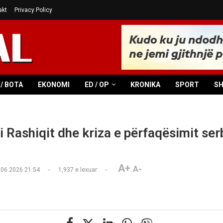
akt
Privacy Policy
/ BOTA
EKONOMI
ED / OP
KRONIKA
SPORT
S
i Rashiqit dhe kriza e përfaqësimit ser
A+
A-
.06.2026 21:54
1,937
e lexuar