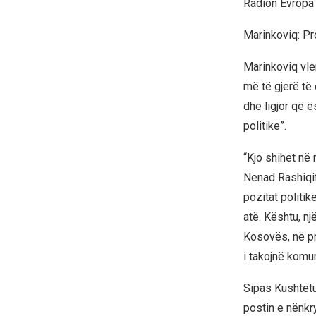
Radion Evropa 
Marinkoviq: Pr
Marinkoviq vle
më të gjerë të 
dhe ligjor që ë
politike”.
“Kjo shihet në
Nenad Rashiqit,
pozitat politik
atë. Kështu, n
Kosovës, në pr
i takojnë komuni
Sipas Kushtetu
postin e nënkry