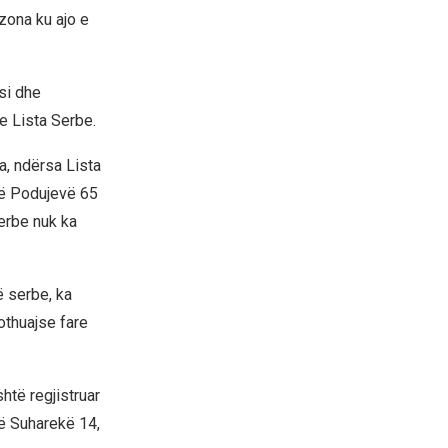
zona ku ajo e
si dhe
 Lista Serbe.
a, ndërsa Lista
në Podujevë 65
Serbe nuk ka
 serbe, ka
pothuajse fare
htë regjistruar
në Suharekë 14,