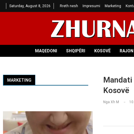
Saturday, August 8, 2026
Rreth nesh
Impresumi
Marketing
Kont
MAQEDONI
SHQIPËRI
KOSOVË
RAJON 
Mandati 
MARKETING
Kosovë
Nga
Xh M
10