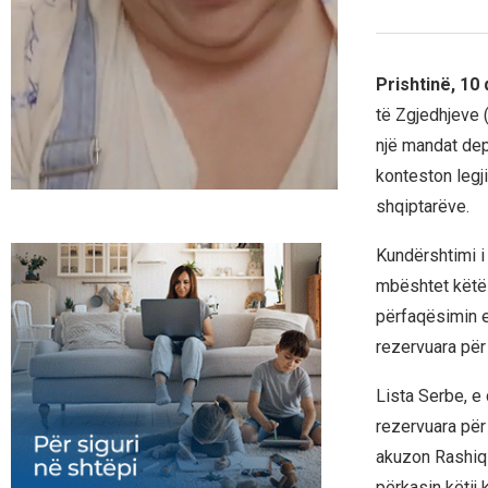
Prishtinë, 10
të Zgjedhjeve (
një mandat dep
konteston legji
shqiptarëve.
Kundërshtimi i
mbështet këtë 
përfaqësimin e
rezervuara për
Lista Serbe, e 
rezervuara për
akuzon Rashiqi
përkasin këtij 