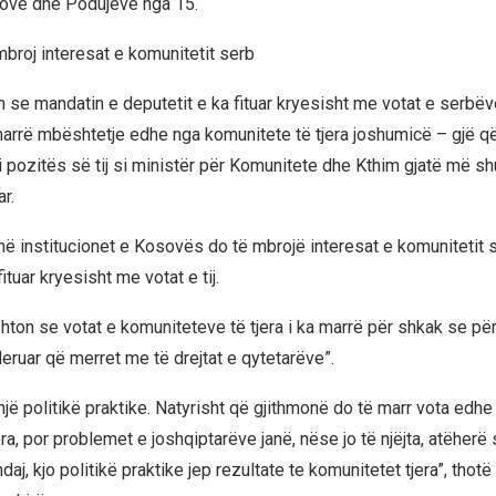
kovë dhe Podujevë nga 15.
mbroj interesat e komunitetit serb
 se mandatin e deputetit e ka fituar kryesisht me votat e serbëv
rrë mbështetje edhe nga komunitete të tjera joshumicë – gjë që, 
 i pozitës së tij si ministër për Komunitete dhe Kthim gjatë më s
r.
në institucionet e Kosovës do të mbrojë interesat e komunitetit s
ituar kryesisht me votat e tij.
 shton se votat e komuniteteve të tjera i ka marrë për shkak se pë
eruar që merret me të drejtat e qytetarëve”.
jë politikë praktike. Natyrisht që gjithmonë do të marr vota edhe
ra, por problemet e joshqiptarëve janë, nëse jo të njëjta, atëherë
aj, kjo politikë praktike jep rezultate te komunitetet tjera”, thot