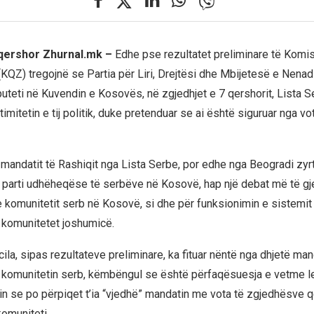
 qershor Zhurnal.mk –
Edhe pse rezultatet preliminare të Komis
KQZ) tregojnë se Partia për Liri, Drejtësi dhe Mbijetesë e Nenad 
uteti në Kuvendin e Kosovës, në zgjedhjet e 7 qershorit, Lista S
timitetin e tij politik, duke pretenduar se ai është siguruar nga vo
 mandatit të Rashiqit nga Lista Serbe, por edhe nga Beogradi zyrt
parti udhëheqëse të serbëve në Kosovë, hap një debat më të gj
 komunitetit serb në Kosovë, si dhe për funksionimin e sistemit
 komunitetet joshumicë.
cila, sipas rezultateve preliminare, ka fituar nëntë nga dhjetë ma
 komunitetin serb, këmbëngul se është përfaqësuesja e vetme le
n se po përpiqet t’ia “vjedhë” mandatin me vota të zgjedhësve q
komuniteti.