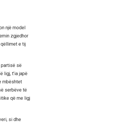
gon një model
stemin zgjedhor
qëllimet e tij
 partisë së
igj, t’ia japë
 e mbështet
 së serbëve të
tike që me ligj
eri, si dhe