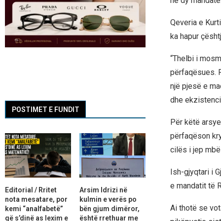
në dy mandate
Qeveria e Kurt
ka hapur çësht
“Thelbi i mosm
përfaqësues. Ra
një pjesë e mad
dhe ekzistenci
POSTIMET E FUNDIT
Për këtë arsye,
përfaqëson kry
cilës i jep mbë
Ish-gjyqtari i 
e mandatit të R
Editorial / Rritet
Arsim Idrizi në
nota mesatare, por
kulmin e verës po
Ai thotë se vot
kemi “analfabetë”
bën gjum dimëror,
që s’dinë as lexim e
është rrethuar me