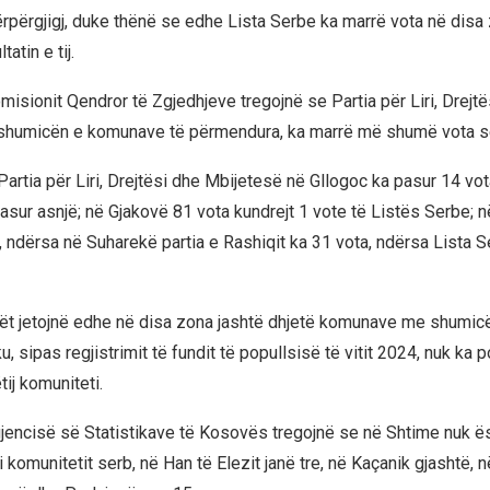
rpërgjigj, duke thënë se edhe Lista Serbe ka marrë vota në disa 
atin e tij.
isionit Qendror të Zgjedhjeve tregojnë se Partia për Liri, Drejtë
 shumicën e komunave të përmendura, ka marrë më shumë vota se
artia për Liri, Drejtësi dhe Mbijetesë në Gllogoc ka pasur 14 vot
asur asnjë; në Gjakovë 81 vota kundrejt 1 vote të Listës Serbe; 
5, ndërsa në Suharekë partia e Rashiqit ka 31 vota, ndërsa Lista 
t jetojnë edhe në disa zona jashtë dhjetë komunave me shumicë
 sipas regjistrimit të fundit të popullsisë të vitit 2024, nuk ka 
tij komuniteti.
jencisë së Statistikave të Kosovës tregojnë se në Shtime nuk ës
i komunitetit serb, në Han të Elezit janë tre, në Kaçanik gjashtë, 