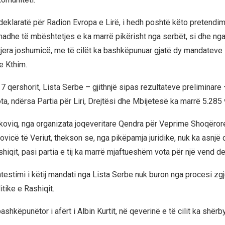
 deklaratë për Radion Evropa e Lirë, i hedh poshtë këto pretendi
adhe të mbështetjes e ka marrë pikërisht nga serbët, si dhe nga
jera joshumicë, me të cilët ka bashkëpunuar gjatë dy mandateve 
e Kthim.
7 qershorit, Lista Serbe – gjithnjë sipas rezultateve preliminare
ta, ndërsa Partia për Liri, Drejtësi dhe Mbijetesë ka marrë 5.285 
oviq, nga organizata joqeveritare Qendra për Veprime Shoqërore
vicë të Veriut, thekson se, nga pikëpamja juridike, nuk ka asnjë 
hiqit, pasi partia e tij ka marrë mjaftueshëm vota për një vend de
ntestimi i këtij mandati nga Lista Serbe nuk buron nga procesi zg
itike e Rashiqit.
shkëpunëtor i afërt i Albin Kurtit, në qeverinë e të cilit ka shërb