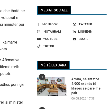
MEDIAT SOCIALE
me dhe thotë se
 votuesit e
si ministër për
FACEBOOK
TWITTER
INSTAGRAM
LINKEDIN
YOUTUBE
EMAIL
 – ka marrë
TIKTOK
vota.
 Afirmative
MË TË LEXUARA
dilemë rreth
puteti.
1
Arsim, në shtator
4.900 nxënës të
jedhor, por nga
klasës së parë më
pak
06.08.2026 17:33
yer si ministër