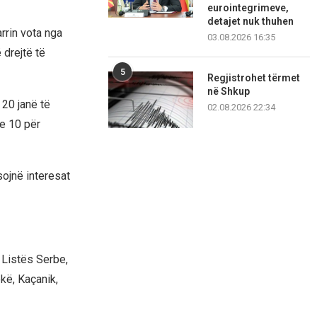
eurointegrimeve,
detajet nuk thuhen
rrin vota nga
03.08.2026 16:35
 drejtë të
5
Regjistrohet tërmet
në Shkup
20 janë të
02.08.2026 22:34
he 10 për
ojnë interesat
 Listës Serbe,
kë, Kaçanik,