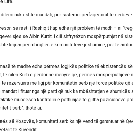
e Lirë.
oblemi nuk është mandati, por sistemi i përfaqësimit të serbëve
rëson se rasti i Rashiqit hap edhe një problem të madh – ai “tre
qeverisjes së Albin Kurtit, i cili shfrytëzon mospërputhjet në si
shtë krijuar për mbrojtjen e komuniteteve joshumicë, për të arritur 
 masë të madhe edhe përmes logjikës politike të ekzistencës së
 të cilën Kurti e përdor në mënyrë që, përmes mospërputhjeve në l
e të rezervuara me ligj për komunitetin serb një force politike që
jë mandat i fituar nga një parti që nuk ka mbështetjen e shumicës
aktikë mundëson kontrollin e pothuajse të gjitha pozicioneve poli
tetit serb”, thotë ai.
tës së Kosovës, komuniteti serb ka një vend të garantuar në Qev
etarit të Kuvendit.