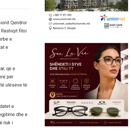
ionit Qendror
Rashiqit fitoi
erbe e
tat e
ar, që e
erë për
 të ulëseve të
ndatet e
gjitime dhe e
ë nuk i