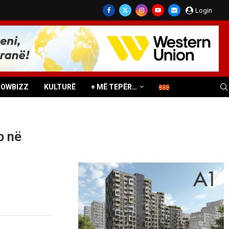
Login
HOWBIZZ
KULTURË
+ MË TEPËR…
b në