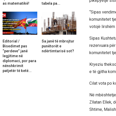
pikëpyetje sis
as matematikë!
tabela pa...
“Sipas vendime
komunitetet tj
votojë lirshëm 
Sipas Kushtetu
Editorial /
Sa janë të mbrojtur
rezervuara për
Bisedimet pas
punëtorët e
“perdeve” janë
ndërtimtarisë sot?
komunitetet tj
legjitime në
diplomaci, por para
Kryeziu thekso
nënshkrimit
patjetër të ketë...
e të gjitha ko
Cilat vota po 
Në mbështetje t
Zllatan Ellek, 
Shtime, Malish