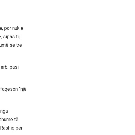
e, por nuk e
sipas tij,
humë se tre
erb, pasi
rfaqëson “një
 nga
 shumë të
ë Rashiq për