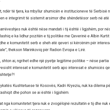
.
it, ndër të tjera, ka mbyllur shumicën e institucioneve të Serbis
jen e integrimit të sistemit arsimor dhe shëndetësor serb në atë
arrëveshjes nuk është nëse mandati i tij është i ligjshëm, por n
shiq e ka lidhur pozitën e tij politike me Qeverinë e Albin Kurti
he e komunitetit serb e sheh atë qeveri si kërcënim për interesat 
ale”, thekson Marinkoviq për Radion Evropa e Lirë.
 shton ai, ngrihet edhe një pyetje legjitime politike – nëse partia e
esisht interesat e komunitetit serb apo interesat e shumicës qe
shtetje?!
Gjykatës Kushtetuese të Kosovës, Kadri Kryeziu, nuk ka dilema për
ashiqit dhe pohon se ai është i ligjshëm.
at nga komunitetet tjera nuk e zvogëlojnë rezultatin e tij dhe nuk