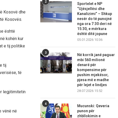
2
Sportelet e NP
“Ujësjellësi dhe
ë në Kosovë dhe
Kanalizimi” – Shkup
nesër do të punojnë
 të Kosovës.
nga ora 7:30 deri në
15:30, e mërkura
ëse është
është ditë jopune
t në kohën kur
05.01.2026 10:36
e tij politike
3
Në korrik janë paguar
mbi 560 milionë
denarë për
 tij
kompensime për
verisëse, të
pushim mjekësor,
pjesa më e madhe
për lejet e lindjes
28.07.2026 15:52
 legjitimitetin
4
Mucunski: Qeveria
 e vënë në
punon për
zhbllokimin e