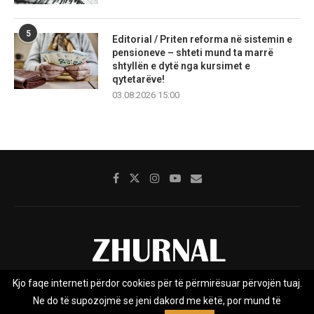
5
Editorial / Priten reforma në sistemin e
pensioneve – shteti mund ta marrë
shtyllën e dytë nga kursimet e
qytetarëve!
03.08.2026 15:00
Kjo faqe interneti përdor cookies për të përmirësuar përvojën tuaj.
Rreth nesh
Impresumi
Marketing
Kontakt
Ne do të supozojmë se jeni dakord me këtë, por mund të
Privacy Policy