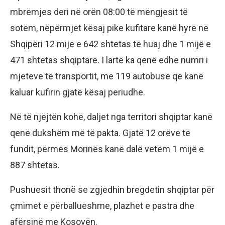
mbrëmjes deri në orën 08:00 të mëngjesit të
sotëm, nëpërmjet kësaj pike kufitare kanë hyrë në
Shqipëri 12 mijë e 642 shtetas të huaj dhe 1 mijë e
471 shtetas shqiptarë. I lartë ka qenë edhe numri i
mjeteve të transportit, me 119 autobusë që kanë
kaluar kufirin gjatë kësaj periudhe.
Në të njëjtën kohë, daljet nga territori shqiptar kanë
qenë dukshëm më të pakta. Gjatë 12 orëve të
fundit, përmes Morinës kanë dalë vetëm 1 mijë e
887 shtetas.
Pushuesit thonë se zgjedhin bregdetin shqiptar për
çmimet e përballueshme, plazhet e pastra dhe
afërsinë me Kosovën.