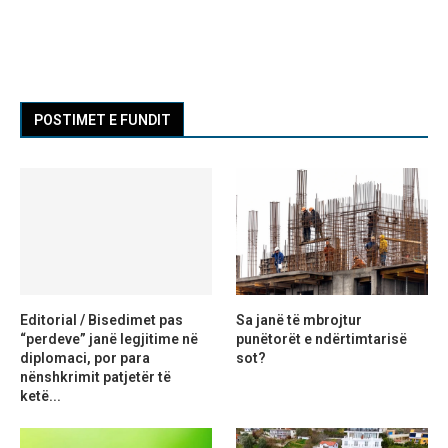
POSTIMET E FUNDIT
Editorial / Bisedimet pas
Sa janë të mbrojtur
“perdeve” janë legjitime në
punëtorët e ndërtimtarisë
diplomaci, por para
sot?
nënshkrimit patjetër të
ketë...