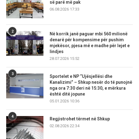
së parë më pak
06.08.2026 17:33
2
Në korrik janë paguar mbi 560 milionë
denarë për kompensime për pushim
mjekësor, pjesa më e madhe për lejet e
lindjes
28.07.2026 15:52
3
Sportelet e NP “Ujësjellësi dhe
Kanalizimi” – Shkup nesër do të punojnë
nga ora 7:30 deri në 15:30, e mërkura
është ditë jopune
05.01.2026 10:36
4
Regjistrohet tërmet në Shkup
02.08.2026 22:34