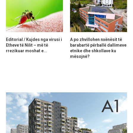
Editorial / Kujdes nga virusi i
A po zhvillohen nxënësit të
Etheve të Nilit – më të
barabartë përballë dallimeve
rrezikuar moshat e...
etnike dhe shkollave ku
mësojnë?