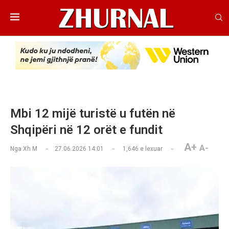
Mbi 12 mijë turistë u futën në
Shqipëri në 12 orët e fundit
A+
A-
Nga
Xh M
27.06.2026 14:01
1,646
e lexuar