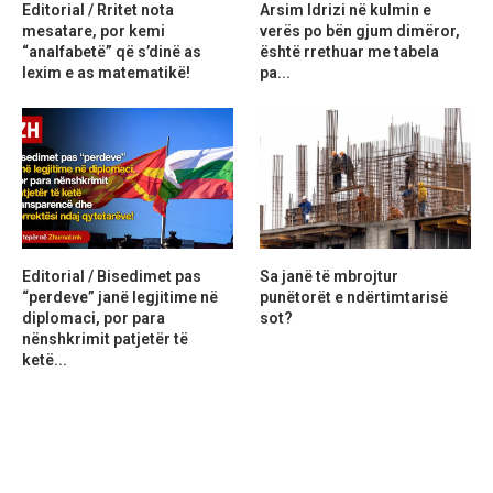
Editorial / Rritet nota
Arsim Idrizi në kulmin e
mesatare, por kemi
verës po bën gjum dimëror,
“analfabetë” që s’dinë as
është rrethuar me tabela
lexim e as matematikë!
pa...
Editorial / Bisedimet pas
Sa janë të mbrojtur
“perdeve” janë legjitime në
punëtorët e ndërtimtarisë
diplomaci, por para
sot?
nënshkrimit patjetër të
ketë...