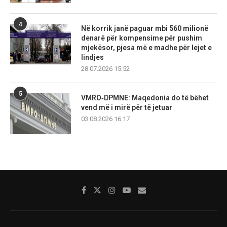
4
Në korrik janë paguar mbi 560 milionë
denarë për kompensime për pushim
mjekësor, pjesa më e madhe për lejet e
lindjes
28.07.2026 15:52
5
VMRO‑DPMNE: Maqedonia do të bëhet
vend më i mirë për të jetuar
03.08.2026 16:17