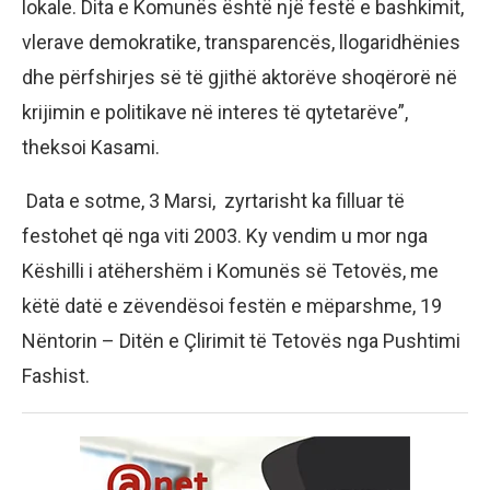
lokale. Dita e Komunës është një festë e bashkimit,
vlerave demokratike, transparencës, llogaridhënies
dhe përfshirjes së të gjithë aktorëve shoqërorë në
krijimin e politikave në interes të qytetarëve”,
theksoi Kasami.
Data e sotme, 3 Marsi, zyrtarisht ka filluar të
festohet që nga viti 2003. Ky vendim u mor nga
Këshilli i atëhershëm i Komunës së Tetovës, me
këtë datë e zëvendësoi festën e mëparshme, 19
Nëntorin – Ditën e Çlirimit të Tetovës nga Pushtimi
Fashist.