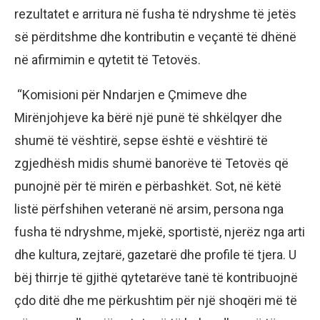
rezultatet e arritura në fusha të ndryshme të jetës
së përditshme dhe kontributin e veçantë të dhënë
në afirmimin e qytetit të Tetovës.
“Komisioni për Nndarjen e Çmimeve dhe
Mirënjohjeve ka bërë një punë të shkëlqyer dhe
shumë të vështirë, sepse është e vështirë të
zgjedhësh midis shumë banorëve të Tetovës që
punojnë për të mirën e përbashkët. Sot, në këtë
listë përfshihen veteranë në arsim, persona nga
fusha të ndryshme, mjekë, sportistë, njerëz nga arti
dhe kultura, zejtarë, gazetarë dhe profile të tjera. U
bëj thirrje të gjithë qytetarëve tanë të kontribuojnë
çdo ditë dhe me përkushtim për një shoqëri më të