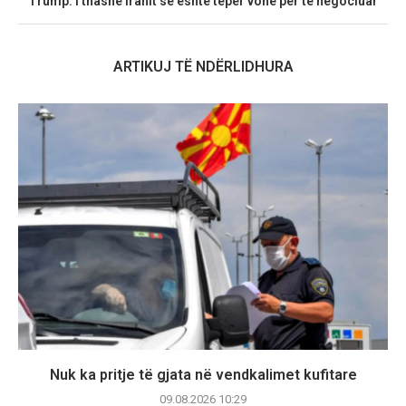
Trump: I thashë Iranit se është tepër vonë për të negociuar
ARTIKUJ TË NDËRLIDHURA
Nuk ka pritje të gjata në vendkalimet kufitare
09.08.2026 10:29