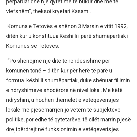
përparuar dhe një qytet më të bukur dhe më të
vlefshëm”, theksoi kryetari Kasami.
Komuna e Tetovës e shënon 3 Marsin e vitit 1992,
ditën kur u konstituua Këshilli i parë shumëpartiak i
Komunës së Tetovës.
“Po shënojmë një ditë të rëndësishme për
komunën tonë – ditën kur për herë të parë u
formua këshilli shumëpartiak, duke shënuar fillimin
e ndryshimeve shoqërore në nivel lokal. Me këtë
ndryshim, u hodhën themelet e vetëqeverisjes
lokale me pjesëmarrjen jo vetëm të subjekteve
politike, por edhe të qytetarëve, të cilët marrin pjesë
drejtpërdrejt në funksionimin e vetëqeverisjes