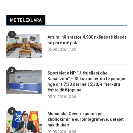
MË TË LEXUARA
1
Arsim, në shtator 4.900 nxënës të klasës
së parë më pak
06.08.2026 17:33
2
Sportelet e NP “Ujësjellësi dhe
Kanalizimi” – Shkup nesër do të punojnë
nga ora 7:30 deri në 15:30, e mërkura
është ditë jopune
05.01.2026 10:36
3
Mucunski: Qeveria punon për
zhbllokimin e eurointegrimeve, detajet
nuk thuhen
03.08.2026 16:35