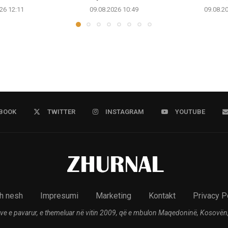
26 12:11
09.08.2026 10:49
09.08.2
BOOK
TWITTER
INSTAGRAM
YOUTUBE
h nesh
Impresumi
Marketing
Kontakt
Privacy P
ve e pavarur, e themeluar në vitin 2009, që e mbulon Maqedoninë, Kosovën,