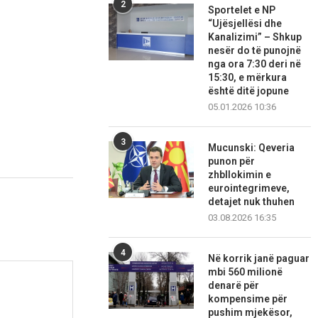
2
Sportelet e NP
“Ujësjellësi dhe
Kanalizimi” – Shkup
nesër do të punojnë
nga ora 7:30 deri në
15:30, e mërkura
është ditë jopune
05.01.2026 10:36
3
Mucunski: Qeveria
punon për
zhbllokimin e
eurointegrimeve,
detajet nuk thuhen
03.08.2026 16:35
4
Në korrik janë paguar
mbi 560 milionë
denarë për
kompensime për
pushim mjekësor,