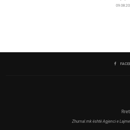
09.08.20
FACE
Rret
Zhurnal.mk është Agjenci e Lajme