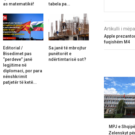
as matematikë!
tabela pa...
Artikulli i më
Apple prezanton
fuqishëm M4
Editorial /
Sa janë të mbrojtur
Bisedimet pas
punëtorët e
“perdeve” janë
ndërtimtarisë sot?
legjitime në
diplomaci, por para
nënshkrimit
patjetër të ketë...
MPJ e Shqipë
Zelenskyt për