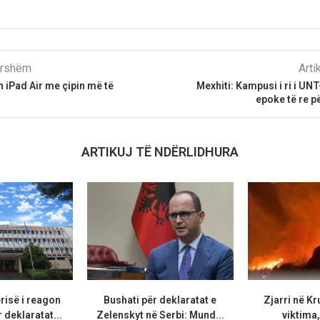
parshëm
Arti
 iPad Air me çipin më të
Mexhiti: Kampusi i ri i UNT
epoke të re p
ARTIKUJ TË NDËRLIDHURA
risë i reagon
Bushati për deklaratat e
Zjarri në Kr
 deklaratat...
Zelenskyt në Serbi: Mund...
viktima,