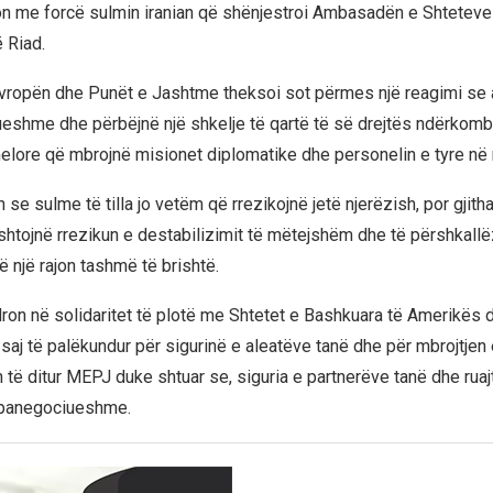
n me forcë sulmin iranian që shënjestroi Ambasadën e Shteteve
 Riad.
Evropën dhe Punët e Jashtme theksoi sot përmes një reagimi se ak
ueshme dhe përbëjnë një shkelje të qartë të së drejtës ndërkomb
lore që mbrojnë misionet diplomatike dhe personelin e tyre në
e sulme të tilla jo vetëm që rrezikojnë jetë njerëzish, por gjitha
shtojnë rrezikun e destabilizimit të mëtejshëm dhe të përshkallë
ë një rajon tashmë të brishtë.
ron në solidaritet të plotë me Shtetet e Bashkuara të Amerikës 
saj të palëkundur për sigurinë e aleatëve tanë dhe për mbrojtjen 
 të ditur MEPJ duke shtuar se, siguria e partnerëve tanë dhe ruajtj
ë panegociueshme.