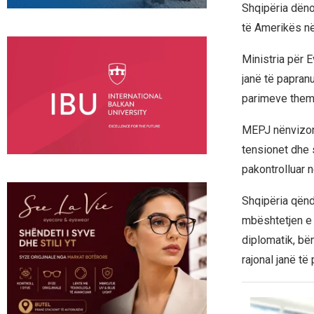
Shqipëria dëno
të Amerikës në
Ministria për 
janë të papran
parimeve theme
MEPJ nënvizon s
tensionet dhe 
pakontrolluar n
Shqipëria qënd
mbështetjen e 
diplomatik, bën
rajonal janë t