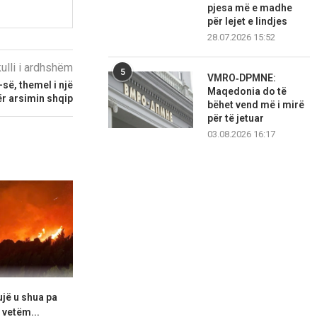
pjesa më e madhe
për lejet e lindjes
28.07.2026 15:52
kulli i ardhshëm
5
VMRO‑DPMNE:
-së, themel i një
Maqedonia do të
ër arsimin shqip
bëhet vend më i mirë
për të jetuar
03.08.2026 16:17
ujë u shua pa
“Më ngacmoi të dashurën”,
Pa shenja lo
 vetëm...
zbardhet dëshmia e autorit...
marshimi i pro