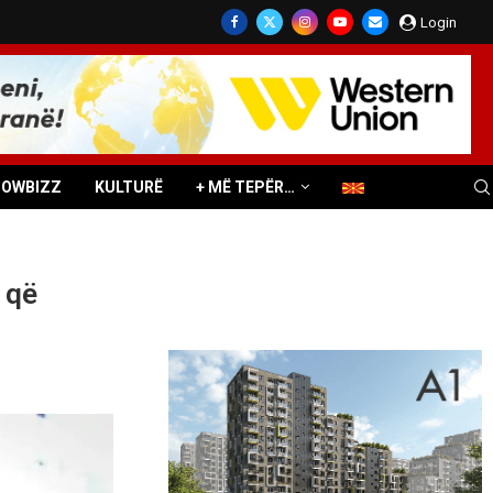
Login
HOWBIZZ
KULTURË
+ MË TEPËR…
 që