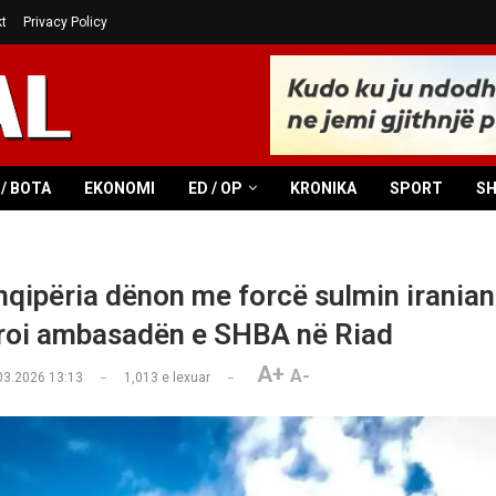
t
Privacy Policy
/ BOTA
EKONOMI
ED / OP
KRONIKA
SPORT
S
qipëria dënon me forcë sulmin iranian
roi ambasadën e SHBA në Riad
A+
A-
03.2026 13:13
1,013
e lexuar