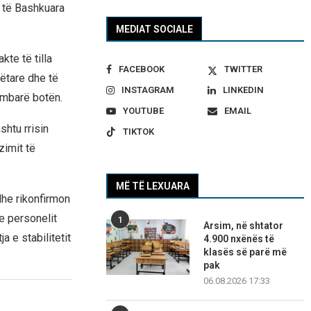
 të Bashkuara
MEDIAT SOCIALE
te të tilla
FACEBOOK
TWITTER
ëtare dhe të
INSTAGRAM
LINKEDIN
 mbarë botën.
YOUTUBE
EMAIL
shtu rrisin
TIKTOK
zimit të
MË TË LEXUARA
dhe rikonfirmon
e personelit
1
Arsim, në shtator
a e stabilitetit
4.900 nxënës të
klasës së parë më
pak
06.08.2026 17:33