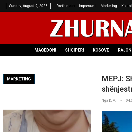
Sunday, August 9, 2026
Rreth nesh
Impresumi
Marketing
Kontak
MAQEDONI
SHQIPËRI
KOSOVË
RAJON 
MEPJ: Sh
MARKETING
shënjest
Nga
D. V.
04.