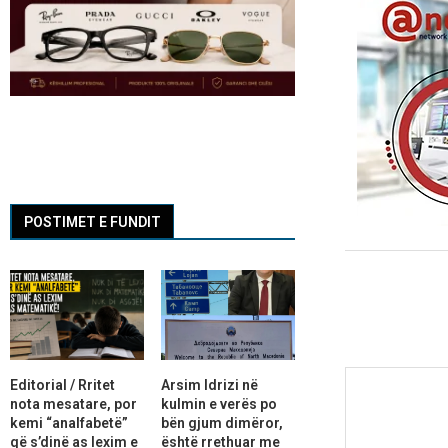
POSTIMET E FUNDIT
Editorial / Rritet
Arsim Idrizi në
nota mesatare, por
kulmin e verës po
kemi “analfabetë”
bën gjum dimëror,
që s’dinë as lexim e
është rrethuar me