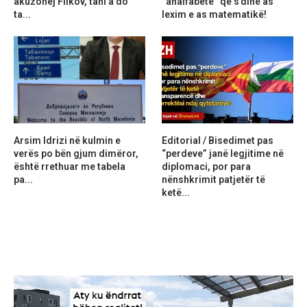
akuzohej Filkov, tani a do
“analfabetë” që s’dinë as
ta...
lexim e as matematikë!
Arsim Idrizi në kulmin e
Editorial / Bisedimet pas
verës po bën gjum dimëror,
“perdeve” janë legjitime në
është rrethuar me tabela
diplomaci, por para
pa...
nënshkrimit patjetër të
ketë...