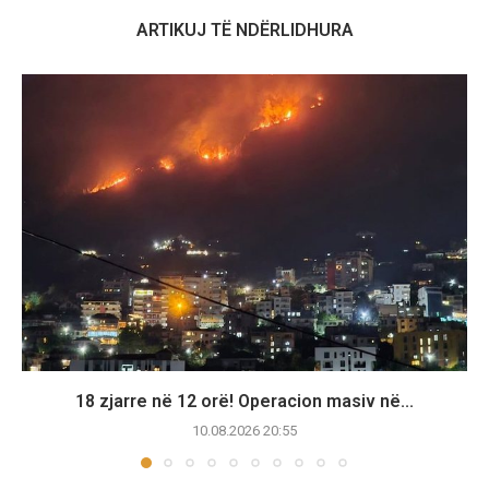
ARTIKUJ TË NDËRLIDHURA
18 zjarre në 12 orë! Operacion masiv në...
10.08.2026 20:55