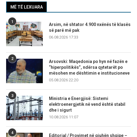
MË TË LEXUARA
1
Arsim, në shtator 4.900 nxënës të klasës
së parë më pak
06.08.2026 17:33
2
Arsovski: Maqedonia po hyn në fazën e
“hiperpolitikës”, ndërsa qytetarët po
mësohen me dështimin e institucioneve
05.08.2026 22:20
3
Ministria e Energjisë: Sistemi
elektroenergjetik në vend është stabil
dhe i sigurt
10.08.2026 11:07
4
Editorial / Provimet në gjuhën shqipe –