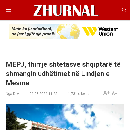
MEPJ, thirrje shtetasve shqiptarë të
shmangin udhëtimet në Lindjen e
Mesme
A+
A-
Nga
D. V.
06.03.2026 11:25
1,731
e lexuar