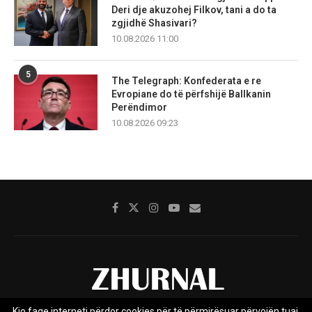
Deri dje akuzohej Filkov, tani a do ta
zgjidhë Shasivari?
10.08.2026 11:00
5
The Telegraph: Konfederata e re
Evropiane do të përfshijë Ballkanin
Perëndimor
10.08.2026 09:23
Kjo faqe interneti përdor cookies për të përmirësuar përvojën tuaj.