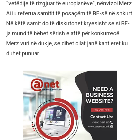
“vetëdije të rizgjuar të europianëve”, nënvizoi Merz.
Ai iu referua samitit të posaçëm të BE-së në shkurt.
Në këtë samit do të diskutohet kryesisht se si BE-
ja mund të bëhet sërish e aftë për konkurrecë.
Merz vuri në dukje, se dihet cilat janë kantieret ku
duhet punuar.