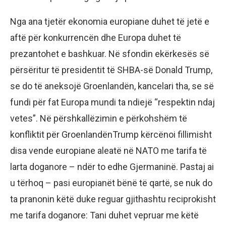
Nga ana tjetër ekonomia europiane duhet të jetë e
aftë për konkurrencën dhe Europa duhet të
prezantohet e bashkuar. Në sfondin ekërkesës së
përsëritur të presidentit të SHBA-së Donald Trump,
se do të aneksojë Groenlandën, kancelari tha, se së
fundi për fat Europa mundi ta ndiejë “respektin ndaj
vetes”. Në përshkallëzimin e përkohshëm të
konfliktit për GroenlandënTrump kërcënoi fillimisht
disa vende europiane aleatë në NATO me tarifa të
larta doganore – ndër to edhe Gjermaninë. Pastaj ai
u tërhoq – pasi europianët bënë të qartë, se nuk do
ta pranonin këtë duke reguar gjithashtu reciprokisht
me tarifa doganore: Tani duhet vepruar me këtë