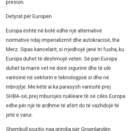
presion.
Detyrat për Europën
Europa është në botë edhe një alternativë
normative ndaj imperializmit dhe autokracisë, tha
Merz. Sipas kancelarit, si rrjedhojë janë tri fusha, ku
Europa duhet të dëshmojë veten. Së pari Europa
duhet ta marrë vet në dorë sigurinë dhe të ulë
varësinë në sektorin e teknologjisë si dhe në
mbrojtje. Me këtë ai ka parasysh varësitë prej
SHBA-së, prej mburojës nukleare të së cilës Europa
edhe për një të ardhme të afërt do të vazhdojë të
jetë e varur.
Shembull pozitiv nga grindja për Groenlandën