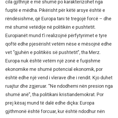
cila gjithnjë e më shumë po karakterizohet nga
fuqitë e mëdha. Pikërisht për këtë arsye është e
rëndësishme, që Europa tani të tregojë forcë – dhe
më shumë vetëdije në politikën e pushtetit.
Europianët mund t’i realizojnë përfytyrimet e tyre
qoftë edhe pjesërisht vetëm nëse e mësojnë edhe
vet “gjuhën e politikës së pushtetit”, tha Merz.
Europa nuk është vetëm një zonë e fuqishme
ekonomike me shumë potencial ekonomik, por
është edhe një vend i vlerave dhe i rendit. Kjo duhet
ruajtur dhe zgjeruar. “Ne ndodhemi nën presion nga
shumë anë”, tha politikani kristiandemokrat. Por
prej kësaj mund të dalë edhe diçka: Europa
gjithmonë është forcuar, kur është ndodhur nën