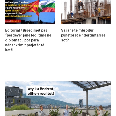
Editorial / Bisedimet pas
Sa janë të mbrojtur
“perdeve” janë legjitime në
punëtorët e ndërtimtarisë
diplomaci, por para
sot?
nënshkrimit patjetër të
ketë...