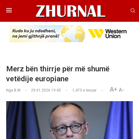
Merz bën thirrje për më shumë
vetëdije europiane
A+
A-
Nga
B.M
29.01.2026 19:43
1,473
e lexuar