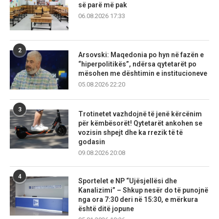
së parë më pak
06.08.2026 17:33
2
Arsovski: Maqedonia po hyn në fazën e
“hiperpolitikës”, ndërsa qytetarët po
mësohen me dështimin e institucioneve
05.08.2026 22:20
3
Trotinetet vazhdojnë të jenë kërcënim
për këmbësorët! Qytetarët ankohen se
vozisin shpejt dhe ka rrezik të të
godasin
09.08.2026 20:08
4
Sportelet e NP “Ujësjellësi dhe
Kanalizimi” – Shkup nesër do të punojnë
nga ora 7:30 deri në 15:30, e mërkura
është ditë jopune