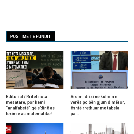
POSTIMET E FUNDIT
Editorial / Rritet nota
Arsim Idrizi në kulmin e
mesatare, por kemi
verës po bën gjum dimëror,
“analfabetë” që s’dinë as
është rrethuar me tabela
lexim e as matematikë!
pa...