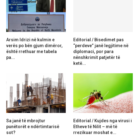
Arsim Idrizi në kulmin e
Editorial / Bisedimet pas
verës po bën gjum dimëror,
“perdeve” janë legjitime në
është rrethuar me tabela
diplomaci, por para
pa...
nënshkrimit patjetër të
ketë...
Sa janë të mbrojtur
Editorial / Kujdes nga virusi i
punëtorët e ndërtimtarisë
Etheve të Nilit – më të
sot?
rrezikuar moshat e...