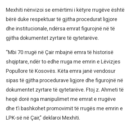
Mexhiti nënvizoi se emërtimi i këtyre rrugëve është
bërë duke respektuar të gjitha procedurat ligjore
dhe institucionale, ndërsa emrat figurojnë në të
gjitha dokumentet zyrtare të qytetarëve.
“Mbi 70 rrugë në Çair mbajnë emra të historisë
shqiptare, ndër to edhe rruga me emrin e Lëvizjes
Popullore të Kosovës. Këta emra janë vendosur
sipas të gjitha procedurave ligjore dhe figurojnë në
dokumentet zyrtare të qytetarëve. Ftoj z. Ahmeti të
heqë dorë nga manipulimet me emrat e rrugëve
dhe t’i bashkohet promovimit të rrugës me emrin e
LPK-së në Çair,” deklaroi Mexhiti.