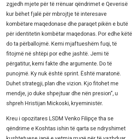
zgjedh mjete për të rrënuar qëndrimet e Qeverisë
kur bëhet fjalë për mbrojtje të interesave
kombëtare maqedonase dhe paraqet pikën e butë
për identitetin kombëtar maqedonas. Por edhe këtë
do ta përballojmë. Kemi mjaftueshëm fuqi, të
fitojmë në shtëpi por edhe jashtë. Jemi të
përgatitur, kemi fakte dhe argumente. Do të
punojmë. Ky nuk është sprint. Është maratonë.
Duhet strategji, plan dhe vizion. Kjo fitohet me
mendje, jo duke shpejtuar dhe nën presion”, u
shpreh Hristijan Mickoski, kryeministër.
Kreu i opozitares LSDM Venko Filipçe tha se
qëndrime e Koshtas ishin të qarta se ndryshimet
kushtetuese janë e vetmja rrugë për të vazhduar