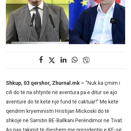
Shkup, 03 qershor, Zhurnal.mk –
“Nuk ka çmim i
cili do të na shtynte në aventura pa e ditur se ajo
aventurë do të ketë një fund të caktuar!” Me këtë
qëndrim kryeministri Hristijan Mickoski do të
shkojë në Samitin BE-Ballkani Perëndimor në Tivat.
As pas takimit të djeshëm me presidentin e KE-së