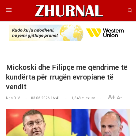
Mickoski dhe Filipçe me qëndrime të
kundërta për rrugën evropiane të
vendit
A+
A-
Nga
D. V.
03.06.2026 16:41
1,848
e lexuar