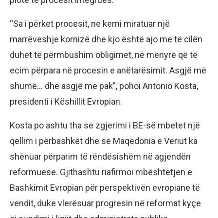
“Sa i përket procesit, ne kemi miratuar një
marrëveshje kornizë dhe kjo është ajo me të cilën
duhet të përmbushim obligimet, në mënyrë që të
ecim përpara në procesin e anëtarësimit. Asgjë më
shumë… dhe asgjë më pak”, pohoi Antonio Kosta,
presidenti i Këshillit Evropian.
Kosta po ashtu tha se zgjerimi i BE-së mbetet një
qëllim i përbashkët dhe se Maqedonia e Veriut ka
shënuar përparim të rëndësishëm në agjendën
reformuese. Gjithashtu riafirmoi mbështetjen e
Bashkimit Evropian për perspektivën evropiane të
vendit, duke vlerësuar progresin në reformat kyçe