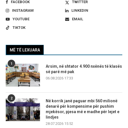
FACEBOOK
TWITTER
INSTAGRAM
LINKEDIN
YOUTUBE
EMAIL
TIKTOK
MË TË LEXUARA
1
Arsim, në shtator 4.900 nxënës të klasës
së parë më pak
06.08.2026 17:33
2
Në korrik janë paguar mbi 560 milionë
denarë për kompensime për pushim
mjekësor, pjesa më e madhe për lejet e
lindjes
28.07.2026 15:52