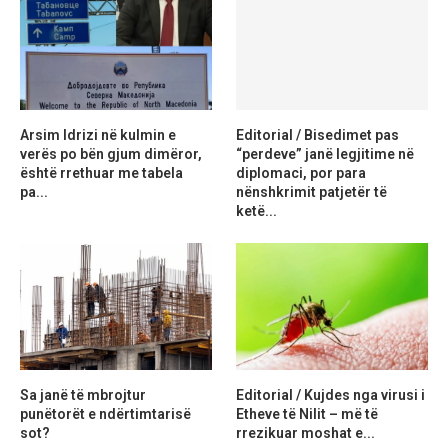
Arsim Idrizi në kulmin e
Editorial / Bisedimet pas
verës po bën gjum dimëror,
“perdeve” janë legjitime në
është rrethuar me tabela
diplomaci, por para
pa...
nënshkrimit patjetër të
ketë...
Sa janë të mbrojtur
Editorial / Kujdes nga virusi i
punëtorët e ndërtimtarisë
Etheve të Nilit – më të
sot?
rrezikuar moshat e...