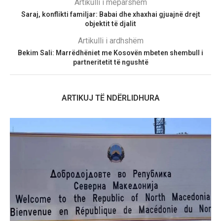
Artikulli i mëparshëm
Saraj, konflikti familjar: Babai dhe xhaxhai gjuajnë drejt
objektit të djalit
Artikulli i ardhshëm
Bekim Sali: Marrëdhëniet me Kosovën mbeten shembull i
partneritetit të ngushtë
ARTIKUJ TË NDËRLIDHURA