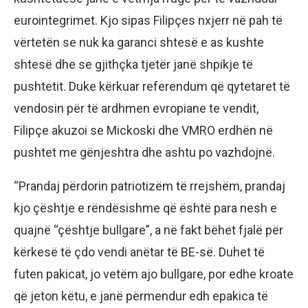
eurointegrimet. Kjo sipas Filipçes nxjerr në pah të
vërtetën se nuk ka garanci shtesë e as kushte
shtesë dhe se gjithçka tjetër janë shpikje të
pushtetit. Duke kërkuar referendum që qytetaret të
vendosin për të ardhmen evropiane te vendit,
Filipçe akuzoi se Mickoski dhe VMRO erdhën në
pushtet me gënjeshtra dhe ashtu po vazhdojnë.
“Prandaj përdorin patriotizëm të rrejshëm, prandaj
kjo çështje e rëndësishme që është para nesh e
quajnë “çështje bullgare”, a në fakt bëhet fjalë për
kërkesë të çdo vendi anëtar të BE-së. Duhet të
futen pakicat, jo vetëm ajo bullgare, por edhe kroate
që jeton këtu, e janë përmendur edh epakica të