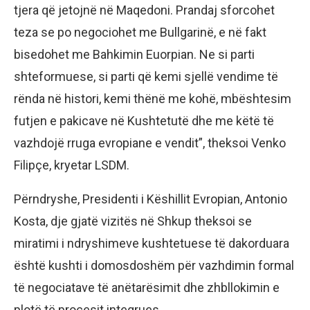
tjera që jetojnë në Maqedoni. Prandaj sforcohet
teza se po negociohet me Bullgarinë, e në fakt
bisedohet me Bahkimin Euorpian. Ne si parti
shteformuese, si parti që kemi sjellë vendime të
rënda në histori, kemi thënë me kohë, mbështesim
futjen e pakicave në Kushtetutë dhe me këtë të
vazhdojë rruga evropiane e vendit”, theksoi Venko
Filipçe, kryetar LSDM.
Përndryshe, Presidenti i Këshillit Evropian, Antonio
Kosta, dje gjatë vizitës në Shkup theksoi se
miratimi i ndryshimeve kushtetuese të dakorduara
është kushti i domosdoshëm për vazhdimin formal
të negociatave të anëtarësimit dhe zhbllokimin e
plotë të procesit integrues.