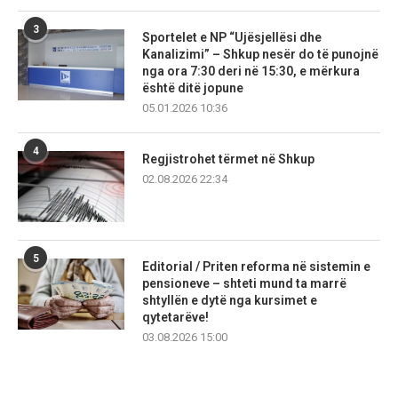
3
Sportelet e NP “Ujësjellësi dhe
Kanalizimi” – Shkup nesër do të punojnë
nga ora 7:30 deri në 15:30, e mërkura
është ditë jopune
05.01.2026 10:36
4
Regjistrohet tërmet në Shkup
02.08.2026 22:34
5
Editorial / Priten reforma në sistemin e
pensioneve – shteti mund ta marrë
shtyllën e dytë nga kursimet e
qytetarëve!
03.08.2026 15:00