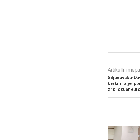
Artikulli i më
Siljanovska-Da
kërkimfalje, po
zhbllokuar eur