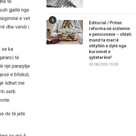
dhe të
ush gjallë nga
shëgiminë e vet
5
Editorial / Priten
rë dhe vendi i
reforma në sistemin
e pensioneve – shteti
mund ta marrë
shtyllën e dytë nga
t se ka
kursimet e
aranci të
qytetarëve!
03.08.2026 15:00
 një paraqitje
esë e bllokut,
që lidhet me
nti serb
vote.
e do të jetë
 larg se më 5