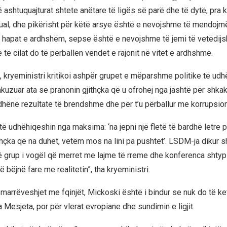
të ashtuquajturat shtete anëtare të ligës së parë dhe të dytë, pra 
dual, dhe pikërisht për këtë arsye është e nevojshme të mendojmë
në hapat e ardhshëm, sepse është e nevojshme të jemi të vetëdij
e të cilat do të përballen vendet e rajonit në vitet e ardhshme.
ij, kryeministri kritikoi ashpër grupet e mëparshme politike të ud
kuzuar ata se pranonin gjithçka që u ofrohej nga jashtë për shka
 dhënë rezultate të brendshme dhe për t’u përballur me korrupsion
 të udhëhiqeshin nga maksima: ‘na jepni një fletë të bardhë letre p
thçka që na duhet, vetëm mos na lini pa pushtet’. LSDM-ja dikur 
jë grup i vogël që merret me lajme të rreme dhe konferenca shtypi
ë bëjnë fare me realitetin”, tha kryeministri.
arrëveshjet me fqinjët, Mickoski është i bindur se nuk do të ke
 Mesjeta, por për vlerat evropiane dhe sundimin e ligjit.