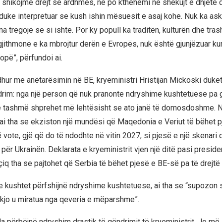
 shikojmë drejt së ardhmes, ne po kthehemi në shekujt e dhjetë 
duke interpretuar se kush ishin mësuesit e asaj kohe. Nuk ka ask
a tregojë se si ishte. Por ky popull ka traditën, kulturën dhe tra
gjithmonë e ka mbrojtur derën e Evropës, nuk është gjunjëzuar kur
ropë”, përfundoi ai.
idhur me anëtarësimin në BE, kryeministri Hristijan Mickoski duke
rim: nga një person që nuk pranonte ndryshime kushtetuese pa g
që tashmë shprehet më lehtësisht se ato janë të domosdoshme. Në
 ai tha se ekziston një mundësi që Maqedonia e Veriut të bëhet pj
ë vote, gjë që do të ndodhte në vitin 2027, si pjesë e një skenari 
për Ukrainën. Deklarata e kryeministrit vjen një ditë pasi preside
iq tha se pajtohet që Serbia të bëhet pjesë e BE-së pa të drejtë 
e kushtet përfshijnë ndryshime kushtetuese, ai tha se “supozon s
kjo u miratua nga qeveria e mëparshme”.
lla përbëjnë ndryshim drastik të qëndrimit të kryeministrit. Jo më