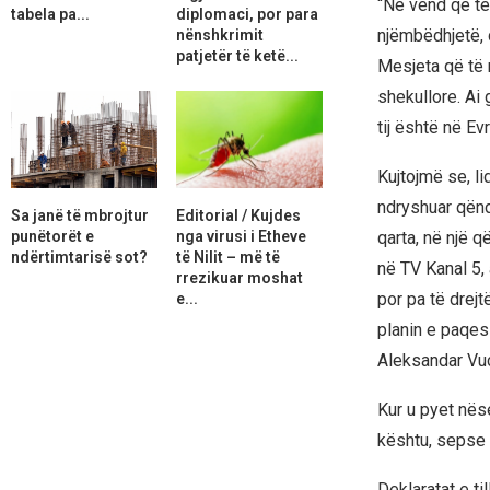
“Në vend që të
tabela pa...
diplomaci, por para
njëmbëdhjetë, 
nënshkrimit
patjetër të ketë...
Mesjeta që të n
shekullore. Ai 
tij është në Ev
Kujtojmë se, l
ndryshuar qënd
Sa janë të mbrojtur
Editorial / Kujdes
punëtorët e
nga virusi i Etheve
qarta, në një 
ndërtimtarisë sot?
të Nilit – më të
në TV Kanal 5,
rrezikuar moshat
por pa të drejt
e...
planin e paqes 
Aleksandar Vuç
Kur u pyet nës
kështu, sepse 
Deklaratat e ti