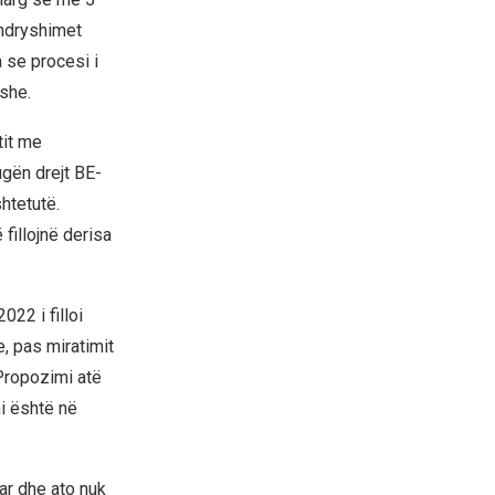
 ndryshimet
 se procesi i
she.
tit me
ugën drejt BE-
htetutë.
fillojnë derisa
22 i filloi
 pas miratimit
 Propozimi atë
i është në
ar dhe ato nuk