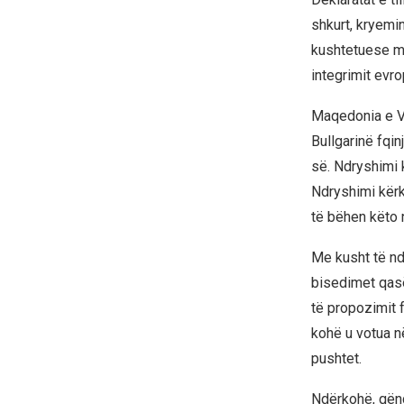
shkurt, kryemi
kushtetuese mb
integrimit evr
Maqedonia e Ve
Bullgarinë fqi
së. Ndryshimi 
Ndryshimi kërk
të bëhen këto 
Me kusht të ndr
bisedimet qasë
të propozimit 
kohë u votua n
pushtet.
Ndërkohë, qënd