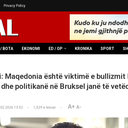
Privacy Policy
/ BOTA
EKONOMI
ED / OP
KRONIKA
SPORT
S
: Maqedonia është viktimë e bullizmit 
 dhe politikanë në Bruksel janë të vetë
A+
A-
.02.2026 13:52
1,529
e lexuar