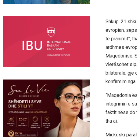
Shkup, 21 shku
evropian, sepse
të pranimit”, t
ardhmes evropi
Maqedonisë. Si
vlerësohet sip
bilaterale, gjë
konfirmim nga 
“Maqedonia ësh
integrimin e s
faktit nëse do
tha ai.
Mickoski parala