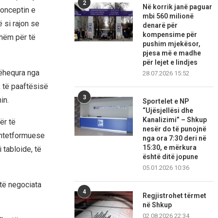
2
Në korrik janë paguar
konceptin e
mbi 560 milionë
 si rajon se
denarë për
kompensime për
shëm për të
pushim mjekësor,
pjesa më e madhe
për lejet e lindjes
hëhequra nga
28.07.2026 15:52
k të paaftësisë
3
in.
Sportelet e NP
“Ujësjellësi dhe
Kanalizimi” – Shkup
ër të
nesër do të punojnë
shtetformuese
nga ora 7:30 deri në
15:30, e mërkura
 tabloide, të
është ditë jopune
05.01.2026 10:36
të negociata
4
Regjistrohet tërmet
në Shkup
02.08.2026 22:34