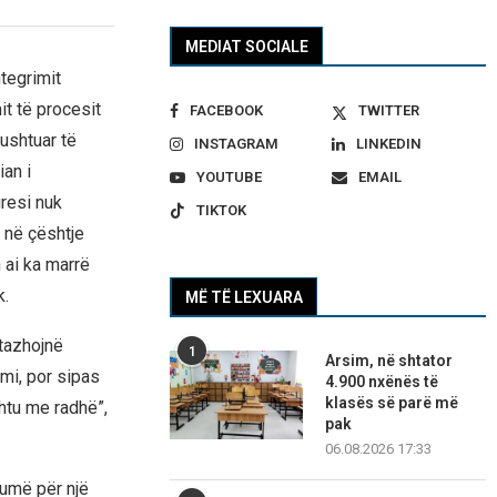
MEDIAT SOCIALE
tegrimit
it të procesit
FACEBOOK
TWITTER
kushtuar të
INSTAGRAM
LINKEDIN
an i
YOUTUBE
EMAIL
resi nuk
TIKTOK
 në çështje
n ai ka marrë
k.
MË TË LEXUARA
tazhojnë
1
Arsim, në shtator
mi, por sipas
4.900 nxënës të
klasës së parë më
htu me radhë”,
pak
06.08.2026 17:33
humë për një