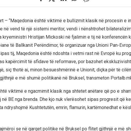
rt – “Maqedonia është viktimë e bullizmit klasik në procesin e in
 në vend të një sistemi meritor, vendi i nënshtrohet bilateralizim
ha kryeministri Hristijan Mickoski në fjalimin e tij në konferencën 
ane të Ballkanit Perëndimor, të organizuar nga Unioni Pan-Evropi
pas tij, Maqedonia është ndoshta i vetmi rast në Evropë ku prog
as kapërcimit të sfidave të reformave, por bazohet ekskluzivisht
 që, siç thotë ai, minon besueshmërinë e Unionit, diçka për të cilë
gjithnjë e më shumë politikanë në Bruksel, transmeton Portalb.m
të viktimë e ngacmimit klasik nga shtetet anëtare që po e shan
aj në BE nga brenda. Dhe kjo nuk vlerësohet sipas progresit që ke
 ta ndryshojmë Kushtetutën, emrin, flamurin, kartëmonedhat e kës
jmëroi se në qarqet politike në Bruksel po flitet gjithnjë e më s