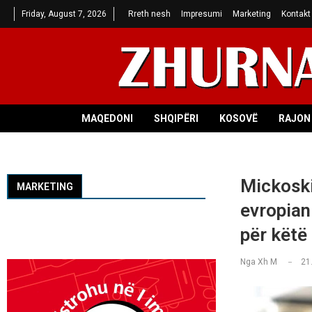
Friday, August 7, 2026
Rreth nesh
Impresumi
Marketing
Kontakt
MAQEDONI
SHQIPËRI
KOSOVË
RAJON 
Mickoski
MARKETING
evropian
për këtë
Nga
Xh M
21