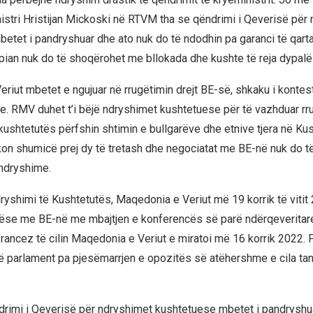
nistri Hristijan Mickoski në RTVM tha se qëndrimi i Qeverisë për
etet i pandryshuar dhe ato nuk do të ndodhin pa garanci të qarta
opian nuk do të shoqërohet me bllokada dhe kushte të reja dypalë
riut mbetet e ngujuar në rrugëtimin drejt BE-së, shkaku i kontes
nje. RMV duhet t’i bëjë ndryshimet kushtetuese për të vazhduar rr
kushtetutës përfshin shtimin e bullgarëve dhe etnive tjera në Kus
on shumicë prej dy të tretash dhe negociatat me BE-në nuk do të 
ndryshime.
yshimi të Kushtetutës, Maqedonia e Veriut më 19 korrik të vitit 20
se me BE-në me mbajtjen e konferencës së parë ndërqeveritare,
francez të cilin Maqedonia e Veriut e miratoi më 16 korrik 2022.
ë parlament pa pjesëmarrjen e opozitës së atëhershme e cila tan
rimi i Qeverisë për ndryshimet kushtetuese mbetet i pandryshu