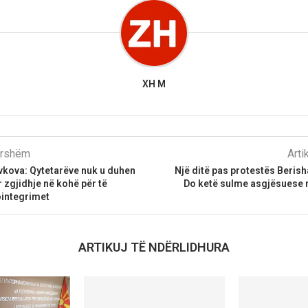
XH M
parshëm
Arti
vkova: Qytetarëve nuk u duhen
Një ditë pas protestës Beris
r zgjidhje në kohë për të
Do ketë sulme asgjësuese n
ointegrimet
ARTIKUJ TË NDËRLIDHURA