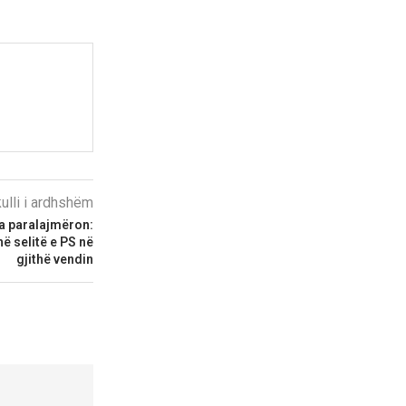
kulli i ardhshëm
ha paralajmëron:
ë selitë e PS në
gjithë vendin