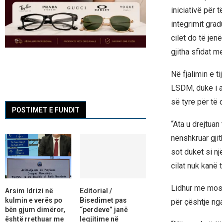
iniciativë për 
integrimit gra
cilët do të je
gjitha sfidat m
Në fjalimin e t
LSDM, duke i a
së tyre për të
POSTIMET E FUNDIT
“Ata u drejtuan
nënshkruar gji
sot duket si n
cilat nuk kanë t
Lidhur me mosm
Arsim Idrizi në
Editorial /
kulmin e verës po
Bisedimet pas
për çështje nga
bën gjum dimëror,
“perdeve” janë
është rrethuar me
legjitime në