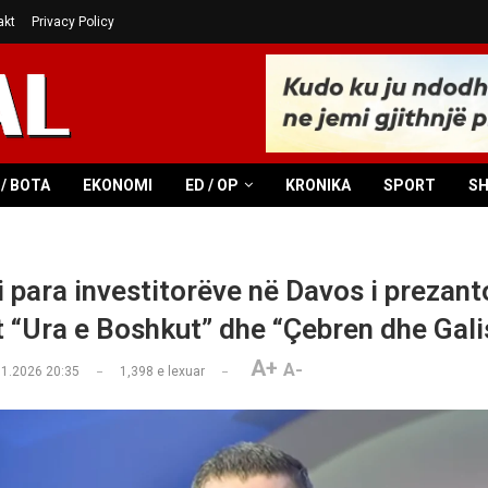
akt
Privacy Policy
/ BOTA
EKONOMI
ED / OP
KRONIKA
SPORT
S
 para investitorëve në Davos i prezant
t “Ura e Boshkut” dhe “Çebren dhe Gali
A+
A-
01.2026 20:35
1,398
e lexuar