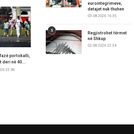
eurointegrimeve,
detajet nuk thuhen
03.08.2026 16:35
5
Regjistrohet tërmet
në Shkup
02.08.2026 22:34
fazë portokalli,
Hapet një tjetër segment i
Lidhjet e lë
 deri në 40...
autostradës Elbasan–Qafë
ekstremit 
Thanë,...
026 22:46
07.08.2
07.08.2026 21:57