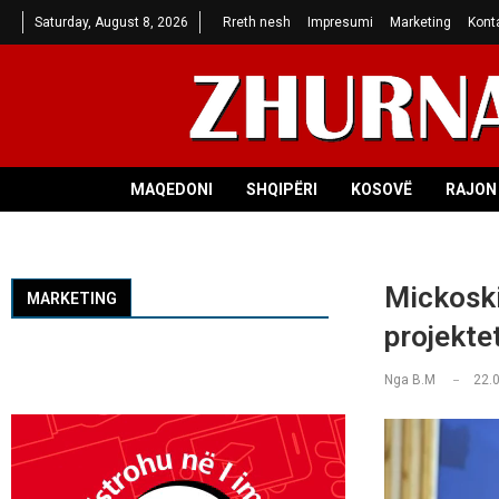
Saturday, August 8, 2026
Rreth nesh
Impresumi
Marketing
Kont
MAQEDONI
SHQIPËRI
KOSOVË
RAJON 
Mickoski
MARKETING
projekte
Nga
B.M
22.