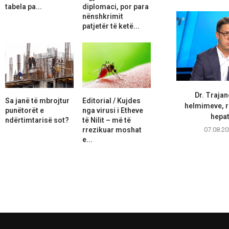
tabela pa...
diplomaci, por para
nënshkrimit
patjetër të ketë...
Dr. Trajan
Sa janë të mbrojtur
Editorial / Kujdes
helmimeve, r
punëtorët e
nga virusi i Etheve
hepati
ndërtimtarisë sot?
të Nilit – më të
rrezikuar moshat
07.08.20
e...