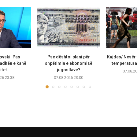
ovski: Pas
Pse dështoi plani për
Kujdes/ Nesër 
adhën e kanë
shpëtimin e ekonomisë
temperaturat
tet...
jugosllave?
07.08.2
26 23:38
07.08.2026 23:00