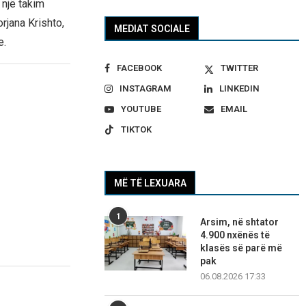
 një takim
rjana Krishto,
MEDIAT SOCIALE
e.
FACEBOOK
TWITTER
INSTAGRAM
LINKEDIN
YOUTUBE
EMAIL
TIKTOK
MË TË LEXUARA
1
Arsim, në shtator
4.900 nxënës të
klasës së parë më
pak
06.08.2026 17:33