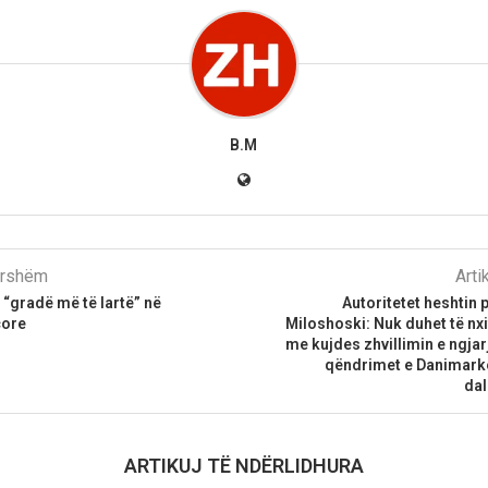
B.M
parshëm
Arti
 “gradë më të lartë” në
Autoritetet heshtin
core
Miloshoski: Nuk duhet të nxi
me kujdes zhvillimin e ngjarj
qëndrimet e Danimark
dal
ARTIKUJ TË NDËRLIDHURA