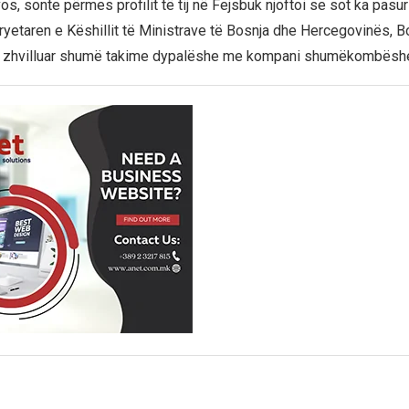
s, sonte përmes profilit të tij në Fejsbuk njoftoi se sot ka pasur
yetaren e Këshillit të Ministrave të Bosnja dhe Hercegovinës, Bo
 zhvilluar shumë takime dypalëshe me kompani shumëkombësh