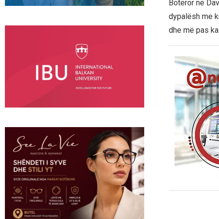
Botëror në Davo
dypalësh me kr
dhe më pas ka