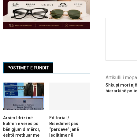
POSTIMET E FUNDIT
Artikulli i më
Shkupi mori një
hierarkinë poli
Arsim Idrizi në
Editorial /
kulmin e verës po
Bisedimet pas
bën gjum dimëror,
“perdeve” janë
është rrethuar me
legjitime në