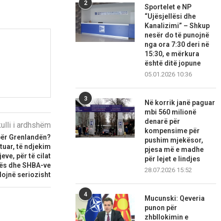
2
Sportelet e NP
“Ujësjellësi dhe
Kanalizimi” – Shkup
nesër do të punojnë
nga ora 7:30 deri në
15:30, e mërkura
është ditë jopune
05.01.2026 10:36
3
Në korrik janë paguar
mbi 560 milionë
denarë për
kulli i ardhshëm
kompensime për
 për Grenlandën?
pushim mjekësor,
tuar, të ndjekim
pjesa më e madhe
eve, për të cilat
për lejet e lindjes
ës dhe SHBA-ve
28.07.2026 15:52
lojnë seriozisht
4
Mucunski: Qeveria
punon për
zhbllokimin e