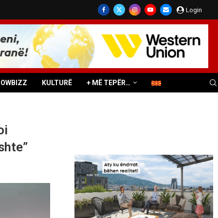
Login
HOWBIZZ
KULTURË
+ MË TEPËR…
oi
shte”