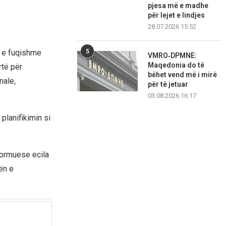
pjesa më e madhe
për lejet e lindjes
28.07.2026 15:52
e e fuqishme
5
VMRO‑DPMNE:
Maqedonia do të
rtë për
bëhet vend më i mirë
nale,
për të jetuar
03.08.2026 16:17
planifikimin si
formuese ecila
ën e