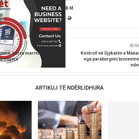
B.M
parshëm
Arti
 punë, kurse merrnin
Kontroll në Gjykatën e Manast
ga mujore
nga paraburgimi biznesmen
nder
ARTIKUJ TË NDËRLIDHURA