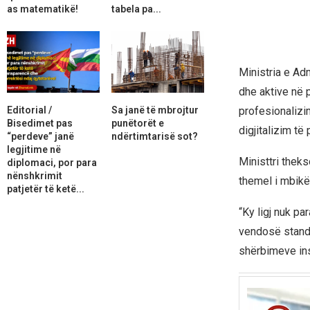
as matematikë!
tabela pa...
Ministria e Ad
dhe aktive në 
Editorial /
Sa janë të mbrojtur
profesionalizi
Bisedimet pas
punëtorët e
digjitalizim të
“perdeve” janë
ndërtimtarisë sot?
legjitime në
Ministtri theks
diplomaci, por para
nënshkrimit
themel i mbikë
patjetër të ketë...
“Ky ligj nuk p
vendosë standa
shërbimeve in