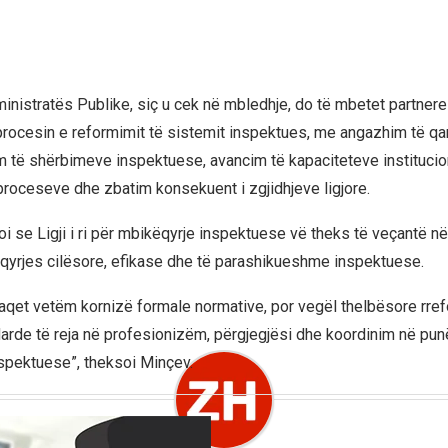
ministratës Publike, siç u cek në mbledhje, do të mbetet partner
procesin e reformimit të sistemit inspektues, me angazhim të qa
m të shërbimeve inspektuese, avancim të kapaciteteve institucio
 proceseve dhe zbatim konsekuent i zgjidhjeve ligjore.
oi se Ligji i ri për mbikëqyrje inspektuese vë theks të veçantë në 
qyrjes cilësore, efikase dhe të parashikueshme inspektuese.
araqet vetëm kornizë formale normative, por vegël thelbësore rre
rde të reja në profesionizëm, përgjegjësi dhe koordinim në pun
spektuese”, theksoi Minçev.