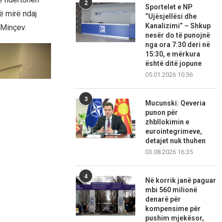
2
Sportelet e NP
ë mirë ndaj
“Ujësjellësi dhe
Kanalizimi” – Shkup
 Minçev.
nesër do të punojnë
nga ora 7:30 deri në
15:30, e mërkura
është ditë jopune
05.01.2026 10:36
3
Mucunski: Qeveria
punon për
zhbllokimin e
eurointegrimeve,
detajet nuk thuhen
03.08.2026 16:35
4
Në korrik janë paguar
mbi 560 milionë
denarë për
kompensime për
pushim mjekësor,