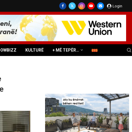
Login
HOWBIZZ
KULTURË
+ MË TEPËR…
e
e