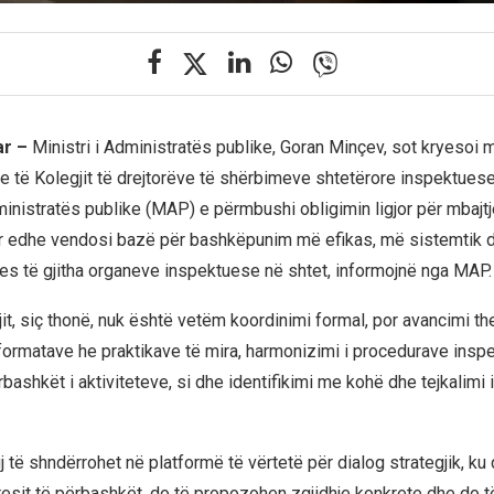
ar –
Ministri i Administratës publike, Goran Minçev, sot kryesoi
ve të Kolegjit të drejtorëve të shërbimeve shtetërore inspektuese
ministratës publike (MAP) e përmbushi obligimin ligjor për mbajtj
r edhe vendosi bazë për bashkëpunim më efikas, më sistemtik d
s të gjitha organeve inspektuese në shtet, informojnë nga MAP.
jit, siç thonë, nuk është vetëm koordinimi formal, por avancimi th
formatave he praktikave të mira, harmonizimi i procedurave insp
ërbashkët i aktiviteteve, si dhe identifikimi me kohë dhe tejkalimi 
 të shndërrohet në platformë të vërtetë për dialog strategjik, ku
eresit të përbashkët, do të propozohen zgjidhje konkrete dhe do 