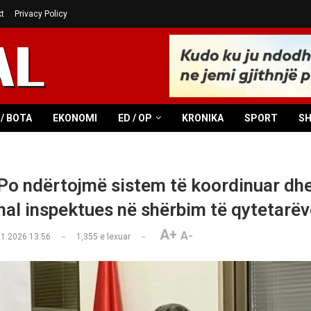
t
Privacy Policy
/ BOTA
EKONOMI
ED / OP
KRONIKA
SPORT
S
Po ndërtojmë sistem të koordinuar dh
nal inspektues në shërbim të qytetarëv
A+
A-
01.2026 13:56
1,355
e lexuar