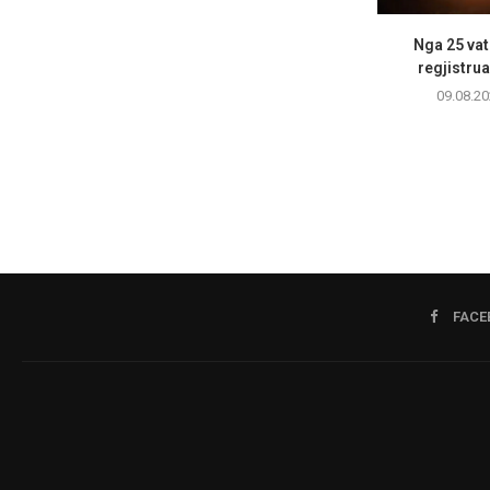
Nga 25 vatr
regjistrua
09.08.20
FACE