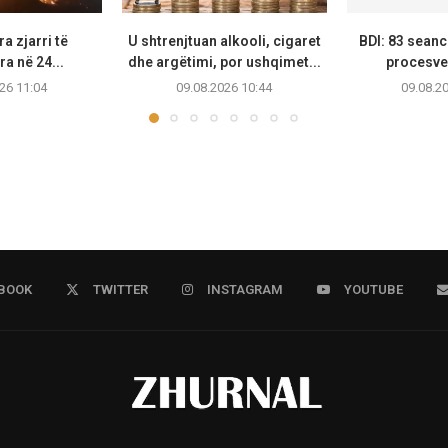
a zjarri të
U shtrenjtuan alkooli, cigaret
BDI: 83 seanc
ra në 24...
dhe argëtimi, por ushqimet...
procesver
26 11:04
09.08.2026 10:44
09.08.2
BOOK
TWITTER
INSTAGRAM
YOUTUBE