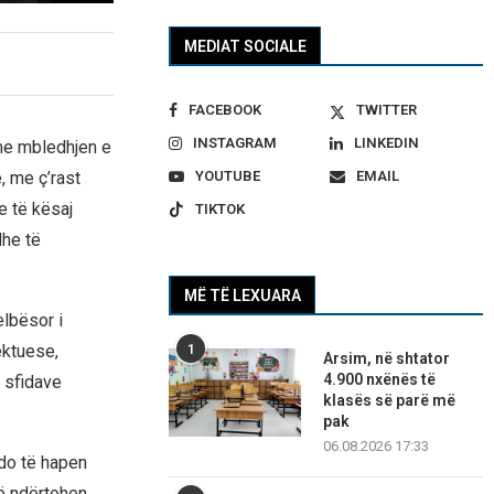
MEDIAT SOCIALE
FACEBOOK
TWITTER
INSTAGRAM
LINKEDIN
 me mbledhjen e
, me ç’rast
YOUTUBE
EMAIL
e të kësaj
TIKTOK
he të
MË TË LEXUARA
elbësor i
ektuese,
1
Arsim, në shtator
4.900 nxënës të
i sfidave
klasës së parë më
pak
06.08.2026 17:33
 do të hapen
të ndërtohen