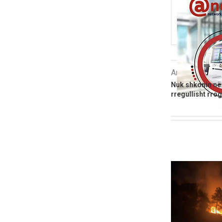
Artikulli i më
Nuk shkonin në
rregullisht rro