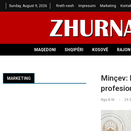
Sunday, August 9, 2026
Rreth nesh
Impresumi
Marketing
Kontak
MAQEDONI
SHQIPËRI
KOSOVË
RAJON 
Minçev: 
MARKETING
profesio
Nga
B.M
29.