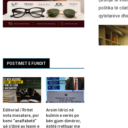
politika të cil
qytetarëve dhe
POSTIMET E FUNDIT
Editorial / Rritet
Arsim Idrizi në
nota mesatare, por
kulmin e verës po
kemi “analfabetë”
bën gjum dimëror,
që s’dinë as lexim e
është rrethuar me