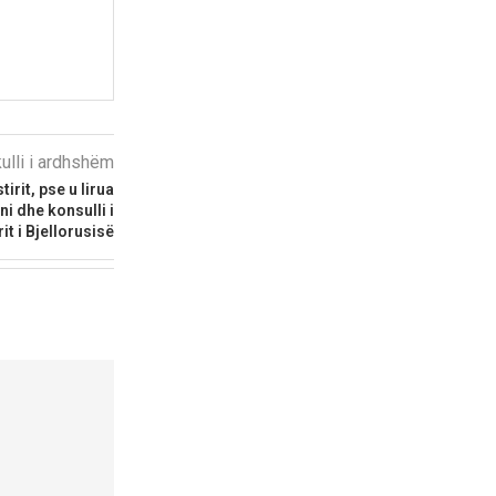
kulli i ardhshëm
irit, pse u lirua
i dhe konsulli i
it i Bjellorusisë