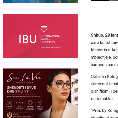
Shkup, 29 jan
parë konstitui
Ministria e Ad
mbledhjeje, po
harmonizuar me
Qëllimi i Koleg
këmbimit të in
planifikimi i p
sistematike.
“Pres ky Kolegj
çështje të int