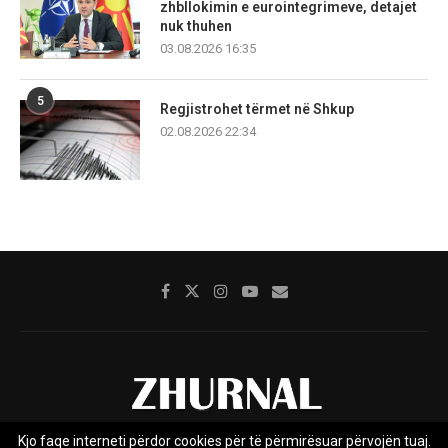
zhbllokimin e eurointegrimeve, detajet
nuk thuhen
03.08.2026 16:35
5
Regjistrohet tërmet në Shkup
02.08.2026 22:34
Kjo faqe interneti përdor cookies për të përmirësuar përvojën tuaj.