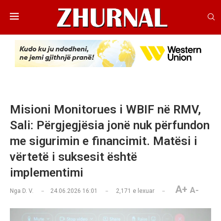
Misioni Monitorues i WBIF në RMV,
Sali: Përgjegjësia jonë nuk përfundon
me sigurimin e financimit. Matësi i
vërtetë i suksesit është
implementimi
A+
A-
Nga
D. V.
24.06.2026 16:01
2,171
e lexuar