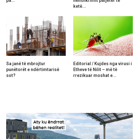
pa...
nënshkrimit patjetër të
ketë...
Sa janë të mbrojtur
Editorial / Kujdes nga virusi i
punëtorët e ndërtimtarisë
Etheve të Nilit – më të
sot?
rrezikuar moshat e...