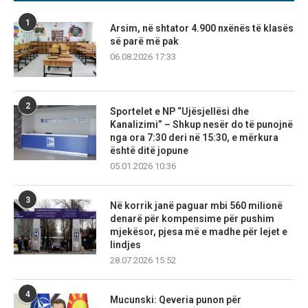
1
Arsim, në shtator 4.900 nxënës të klasës
së parë më pak
06.08.2026 17:33
2
Sportelet e NP “Ujësjellësi dhe
Kanalizimi” – Shkup nesër do të punojnë
nga ora 7:30 deri në 15:30, e mërkura
është ditë jopune
05.01.2026 10:36
3
Në korrik janë paguar mbi 560 milionë
denarë për kompensime për pushim
mjekësor, pjesa më e madhe për lejet e
lindjes
28.07.2026 15:52
4
Mucunski: Qeveria punon për