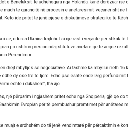
et e Beneluksit, të udhëhequra nga Holanda, kanë dorëzuar një
ë madh te garancitë në procesin e anëtarësimit, veçanërisht në 
jit. Këto ide pritet të jenë pjesë e diskutimeve strategjike të Këshi
.
i se, ndërsa Ukraina trajtohet si një rast i veçantë për shkak të l
pian po ushtron presion ndaj shteteve anëtare që të arrijnë rezul
anin Perëndimor.
cën drejt mbylljes së negociatave. Ai tashmë ka mbyllur rreth 16 k
ë edhe dy ose tre të tjerë. Edhe pse është ende larg përfundimit t
arimi është i dukshëm”, tha ajo.
s, një përparim i ngjashëm pritet edhe nga Shqipëria, gjë që do t
Bashkimin Evropian për të përmbushur premtimet për anëtarësi
se muajt e ardhshëm do të jenë vendimtarë për përcaktimin e kor