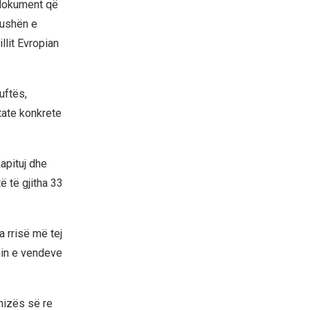
 dokument që
fushën e
llit Evropian
uftës,
tate konkrete
apituj dhe
ë të gjitha 33
a rrisë më tej
min e vendeve
nizës së re