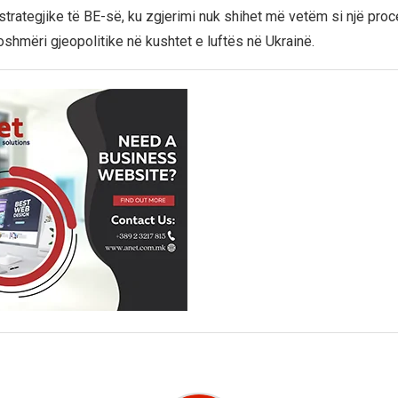
strategjike të BE-së, ku zgjerimi nuk shihet më vetëm si një proc
shmëri gjeopolitike në kushtet e luftës në Ukrainë.