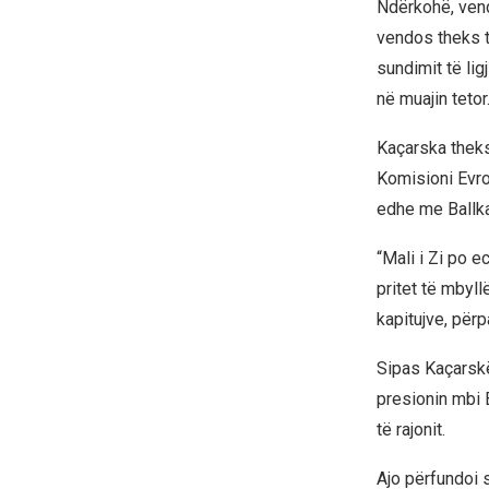
Ndërkohë, vend
vendos theks t
sundimit të lig
në muajin tetor
Kaçarska thekso
Komisioni Evro
edhe me Ballk
“Mali i Zi po e
pritet të mbyll
kapitujve, përp
Sipas Kaçarskë
presionin mbi 
të rajonit.
Ajo përfundoi 