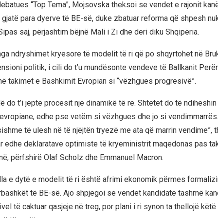
ebatues “Top Tema”, Mojsovska theksoi se vendet e rajonit kanë 
gjatë para dyerve të BE-së, duke zbatuar reforma që shpesh nuk
Sipas saj, përjashtim bëjnë Mali i Zi dhe deri diku Shqipëria.
 nga ndryshimet kryesore të modelit të ri që po shqyrtohet në Bru
ensioni politik, i cili do t’u mundësonte vendeve të Ballkanit Per
në takimet e Bashkimit Evropian si “vëzhgues progresivë”.
llë do t’i jepte procesit një dinamikë të re. Shtetet do të ndiheshi
 evropiane, edhe pse vetëm si vëzhgues dhe jo si vendimmarrës.
ishme të ulesh në të njëjtën tryezë me ata që marrin vendime”, 
ar edhe deklaratave optimiste të kryeministrit maqedonas pas t
anë, përfshirë Olaf Scholz dhe Emmanuel Macron.
ylla e dytë e modelit të ri është afrimi ekonomik përmes formaliz
rbashkët të BE-së. Ajo shpjegoi se vendet kandidate tashmë ka
ivel të caktuar qasjeje në treg, por plani i ri synon ta thellojë këtë