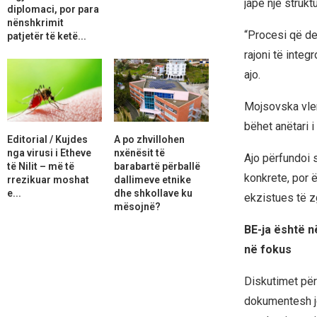
japë një struktu
diplomaci, por para
nënshkrimit
“Procesi që der
patjetër të ketë...
rajoni të integ
ajo.
Mojsovska vler
bëhet anëtari i
Editorial / Kujdes
A po zhvillohen
nga virusi i Etheve
nxënësit të
Ajo përfundoi 
të Nilit – më të
barabartë përballë
konkrete, por 
rrezikuar moshat
dallimeve etnike
e...
dhe shkollave ku
ekzistues të z
mësojnë?
BE-ja është në
në fokus
Diskutimet për
dokumentesh jo