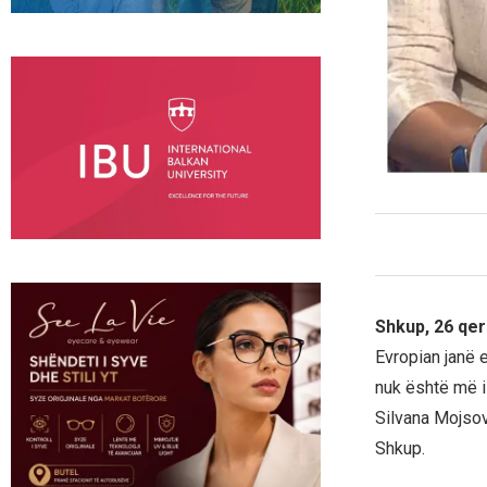
Shkup, 26 qe
Evropian janë 
nuk është më i
Silvana Mojsov
Shkup.