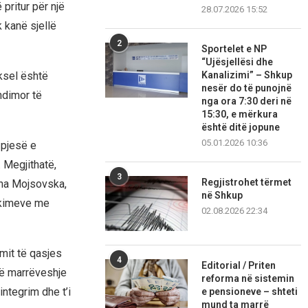
pritur për një
28.07.2026 15:52
 kanë sjellë
2
Sportelet e NP
“Ujësjellësi dhe
ksel është
Kanalizimi” – Shkup
nesër do të punojnë
ëndimor të
nga ora 7:30 deri në
15:30, e mërkura
është ditë jopune
05.01.2026 10:36
n pjesë e
 Megjithatë,
3
Regjistrohet tërmet
tha Mojsovska,
në Shkup
akimeve me
02.08.2026 22:34
imit të qasjes
4
Editorial / Priten
në marrëveshje
reforma në sistemin
 integrim dhe t’i
e pensioneve – shteti
mund ta marrë