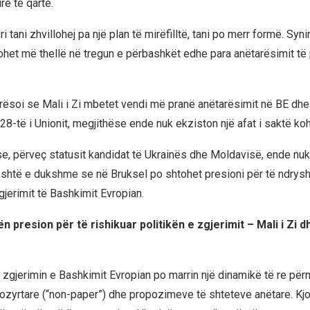
rë të qartë.
i tani zhvillohej pa një plan të mirëfilltë, tani po merr formë. Syn
rohet më thellë në tregun e përbashkët edhe para anëtarësimit të 
ësoi se Mali i Zi mbetet vendi më pranë anëtarësimit në BE dhe 
 28-të i Unionit, megjithëse ende nuk ekziston një afat i saktë koh
se, përveç statusit kandidat të Ukrainës dhe Moldavisë, ende nu
është e dukshme se në Bruksel po shtohet presioni për të ndrys
gjerimit të Bashkimit Evropian.
n presion për të rishikuar politikën e zgjerimit – Mali i Zi 
 zgjerimin e Bashkimit Evropian po marrin një dinamikë të re për
zyrtare (“non-paper”) dhe propozimeve të shteteve anëtare. Kjo 