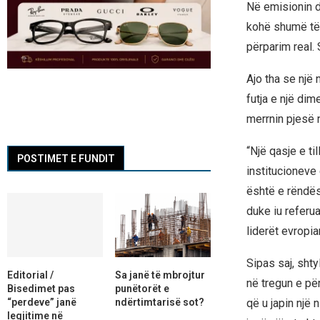
Në emisionin d
kohë shumë të 
përparim real. 
Ajo tha se një
futja e një dim
merrnin pjesë 
“Një qasje e ti
POSTIMET E FUNDIT
institucioneve
është e rëndës
duke iu referu
liderët evropi
Sipas saj, sht
Editorial /
Sa janë të mbrojtur
në tregun e pë
Bisedimet pas
punëtorët e
“perdeve” janë
ndërtimtarisë sot?
që u japin një n
legjitime në