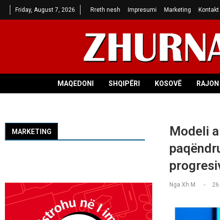
Friday, August 7, 2026
Rreth nesh
Impresumi
Marketing
Kontakt
MAQEDONI
SHQIPËRI
KOSOVË
RAJON 
Modeli ak
MARKETING
paqëndru
progresi
Nga
Xh M
26