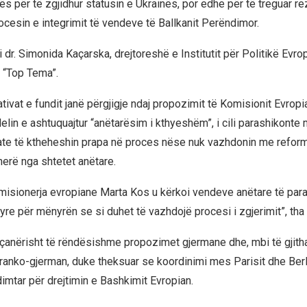
jës për të zgjidhur statusin e Ukrainës, por edhe për të treguar re
ocesin e integrimit të vendeve të Ballkanit Perëndimor.
 dr. Simonida Kaçarska, drejtoreshë e Institutit për Politikë Evrop
t “Top Tema”.
iativat e fundit janë përgjigje ndaj propozimit të Komisionit Evropi
elin e ashtuquajtur “anëtarësim i kthyeshëm”, i cili parashikont
te të ktheheshin prapa në proces nëse nuk vazhdonin me reform
erë nga shtetet anëtare.
komisionerja evropiane Marta Kos u kërkoi vendeve anëtare të par
yre për mënyrën se si duhet të vazhdojë procesi i zgjerimit”, tha
eçanërisht të rëndësishme propozimet gjermane dhe, mbi të gjith
ranko-gjerman, duke theksuar se koordinimi mes Parisit dhe Berl
imtar për drejtimin e Bashkimit Evropian.