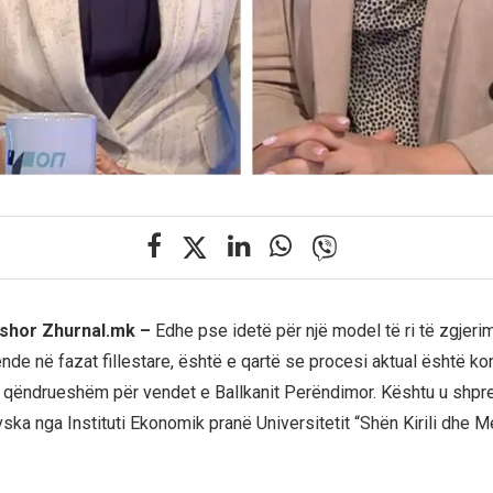
rshor Zhurnal.mk –
Edhe pse idetë për një model të ri të zgjeri
ende në fazat fillestare, është e qartë se procesi aktual është 
 qëndrueshëm për vendet e Ballkanit Perëndimor. Kështu u shpreh
ska nga Instituti Ekonomik pranë Universitetit “Shën Kirili dhe M