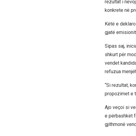
rezultat i nevo
konkrete në pr
Këtë e deklaroi
gjatë emisioni
Sipas saj, inic
shkurt për mod
vendet kandida
refuzua menjëh
“Si rezultat, 
propozimet e t
Ajo veçoi si v
e përbashkët f
gjithmonë vend