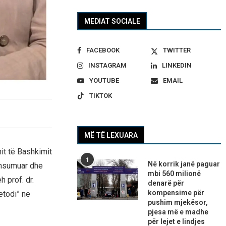
MEDIAT SOCIALE
FACEBOOK
TWITTER
INSTAGRAM
LINKEDIN
YOUTUBE
EMAIL
TIKTOK
MË TË LEXUARA
mit të Bashkimit
1
Në korrik janë paguar
konsumuar dhe
mbi 560 milionë
 prof. dr.
denarë për
kompensime për
etodi” në
pushim mjekësor,
pjesa më e madhe
për lejet e lindjes