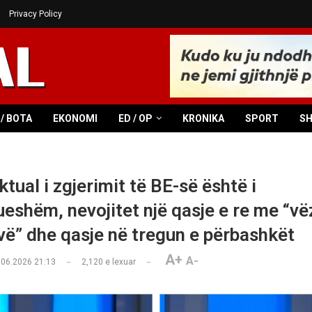
Privacy Policy
/ BOTA
EKONOMI
ED / OP
KRONIKA
SPORT
S
tual i zgjerimit të BE-së është i
eshëm, nevojitet një qasje e re me “v
vë” dhe qasje në tregun e përbashkët
A+
A-
.06.2026 21:13
2,120
e lexuar