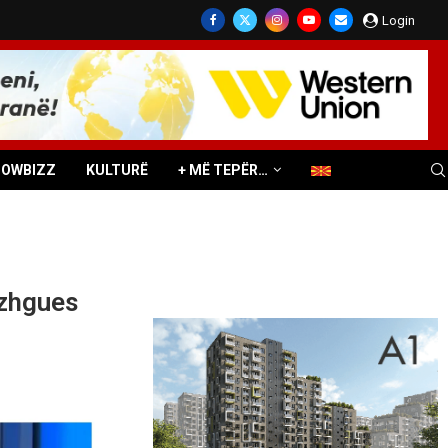
Login
HOWBIZZ
KULTURË
+ MË TEPËR…
ëzhgues