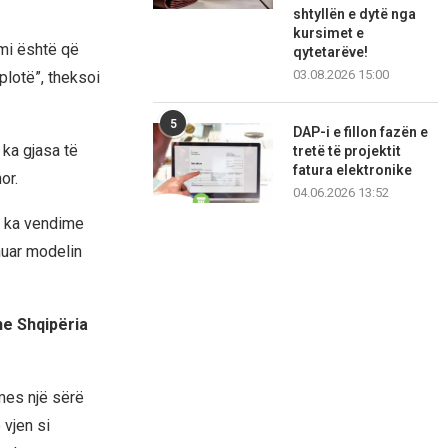
shtyllën e dytë nga
kursimet e
imi është që
qytetarëve!
03.08.2026 15:00
plotë”, theksoi
5
DAP-i e fillon fazën e
ka gjasa të
tretë të projektit
fatura elektronike
or.
04.06.2026 13:52
k ka vendime
huar modelin
dhe Shqipëria
mes një sërë
vjen si