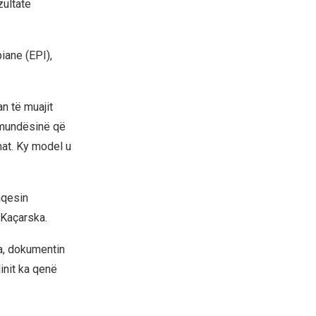
zultate
iane (EPI),
an të muajit
e mundësinë që
at. Ky model u
aqesin
 Kaçarska.
a, dokumentin
init ka qenë