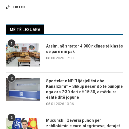
TIKTOK
MË TË LEXUARA
1
Arsim, në shtator 4.900 nxënës të klasës
së parë më pak
06.08.2026 17:33
2
Sportelet e NP “Ujësjellësi dhe
Kanalizimi” – Shkup nesër do të punojnë
nga ora 7:30 deri në 15:30, e mërkura
është ditë jopune
05.01.2026 10:36
3
Mucunski: Qeveria punon për
zhbllokimin e eurointegrimeve, detajet