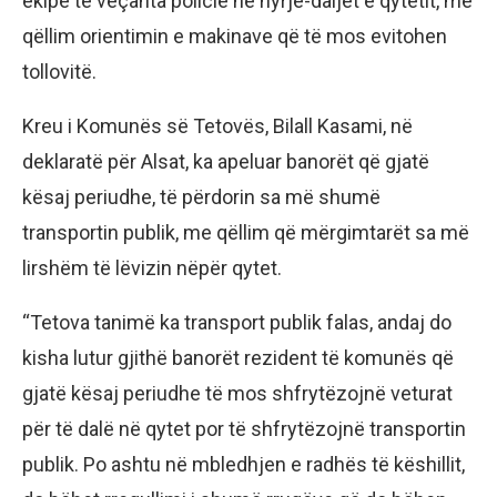
ekipe të veçanta policie në hyrje-daljet e qytetit, me
qëllim orientimin e makinave që të mos evitohen
tollovitë.
Kreu i Komunës së Tetovës, Bilall Kasami, në
deklaratë për Alsat, ka apeluar banorët që gjatë
kësaj periudhe, të përdorin sa më shumë
transportin publik, me qëllim që mërgimtarët sa më
lirshëm të lëvizin nëpër qytet.
“Tetova tanimë ka transport publik falas, andaj do
kisha lutur gjithë banorët rezident të komunës që
gjatë kësaj periudhe të mos shfrytëzojnë veturat
për të dalë në qytet por të shfrytëzojnë transportin
publik. Po ashtu në mbledhjen e radhës të këshillit,