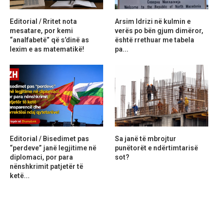
Editorial / Rritet nota
Arsim Idrizi në kulmin e
mesatare, por kemi
verës po bën gjum dimëror,
“analfabetë” që s’dinë as
është rrethuar me tabela
lexim e as matematikë!
pa...
Editorial / Bisedimet pas
Sa janë të mbrojtur
“perdeve” janë legjitime në
punëtorët e ndërtimtarisë
diplomaci, por para
sot?
nënshkrimit patjetër të
ketë...