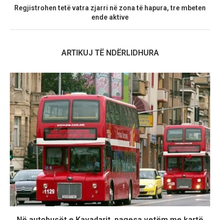
Regjistrohen tetë vatra zjarri në zona të hapura, tre mbeten
ende aktive
ARTIKUJ TË NDËRLIDHURA
Në autobusët e Kavadarit, pagesa vetëm me kartë