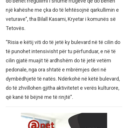
do bëhet rregullimi i shumë rrugëve që do bëhen
një kahëshe me çka do të lehtësojnë qarkullimin e
veturave”, tha Bilall Kasami, Kryetar i komunës së
Tetovës.
“Risia e këtij viti do të jetë ky bulevard në të cilin do
të punohet intensivisht për tu përfunduar, e në të
cilin gjatë muajit të ardhshëm do të jetë vetëm
pedonale, nga ora shtatë e mbrëmjes deri në
dymbëdhjetë të natës. Ndërkohë në këtë bulevard,
do të zhvillohen gjitha aktivitetet e verës kulturore,
që kanë të bëjnë me të rinjtë”.