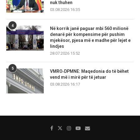
nuk thuhen
03.08.2026 16:35
4
Në korrik janë paguar mbi 560 milionë
denarë për kompensime për pushim
mjekësor, pjesa më e madhe për lejet e
lindjes
28.07.2026 15:52
5
VMRO‑DPMNE: Maqedonia do të bëhet
vend më i mirë për të jetuar
03.08.2026 16:17