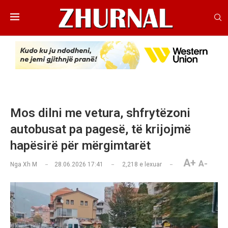
Mos dilni me vetura, shfrytëzoni
autobusat pa pagesë, të krijojmë
hapësirë për mërgimtarët
A+
A-
Nga
Xh M
28.06.2026 17:41
2,218
e lexuar