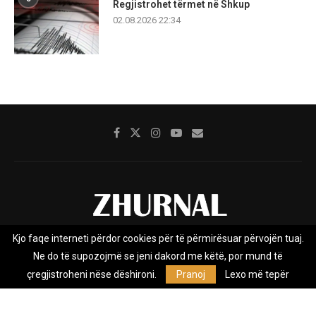
Regjistrohet tërmet në Shkup
02.08.2026 22:34
Kjo faqe interneti përdor cookies për të përmirësuar përvojën tuaj.
Rreth nesh
Impresumi
Marketing
Kontakt
Ne do të supozojmë se jeni dakord me këtë, por mund të
Privacy Policy
çregjistroheni nëse dëshironi.
Pranoj
Lexo më tepër
Zhurnal.mk është Agjenci e Lajmeve e pavarur, e themeluar në vitin
2009, që e mbulon Maqedoninë, Kosovën, Shqipërinë edhe lajmet