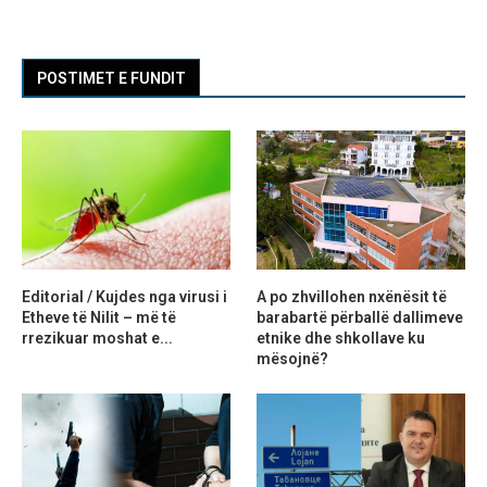
POSTIMET E FUNDIT
Editorial / Kujdes nga virusi i
A po zhvillohen nxënësit të
Etheve të Nilit – më të
barabartë përballë dallimeve
rrezikuar moshat e...
etnike dhe shkollave ku
mësojnë?