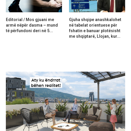
Editorial / Mos gjuani me
Gjuha shqipe anashkalohet
armë nëpër dasma – mund
në tabelat orientuese për
të përfundoni deri në 5...
fshatin e banuar plotësisht
me shqiptarë, Llojan, kur...