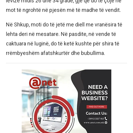
lëvizë midis 26 dhe 34 gradë, gjë që do të çojë në
mot të ngrohtë në pjesën më të madhe të vendit.
Në Shkup, moti do të jetë me diell me vranësira të
lehta deri në mesatare. Në pasdite, në vende të
caktuara në luginë, do të ketë kushte për shira të
rrëmbyeshëm afatshkurtër dhe bubullima.