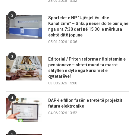
28.07.2026 15:52
2
Sportelet e NP “Ujësjellësi dhe
Kanalizimi” – Shkup nesër do të punojnë
nga ora 7:30 deri në 15:30, e mërkura
është ditë jopune
05.01.2026 10:36
3
Editorial / Priten reforma në sistemin e
pensioneve – shteti mund ta marrë
shtyllën e dytë nga kursimet e
qytetarëve!
03.08.2026 15:00
4
DAP-i e fillon fazën e tretë të projektit
fatura elektronike
04.06.2026 13:52
5