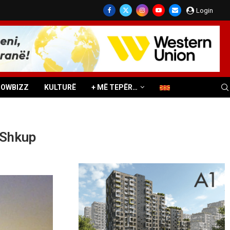
Login
HOWBIZZ
KULTURË
+ MË TEPËR…
 Shkup