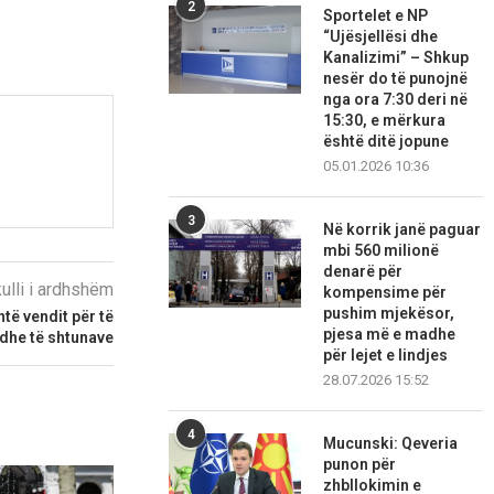
2
Sportelet e NP
“Ujësjellësi dhe
Kanalizimi” – Shkup
nesër do të punojnë
nga ora 7:30 deri në
15:30, e mërkura
është ditë jopune
05.01.2026 10:36
3
Në korrik janë paguar
mbi 560 milionë
denarë për
kulli i ardhshëm
kompensime për
pushim mjekësor,
të vendit për të
pjesa më e madhe
edhe të shtunave
për lejet e lindjes
28.07.2026 15:52
4
Mucunski: Qeveria
punon për
zhbllokimin e