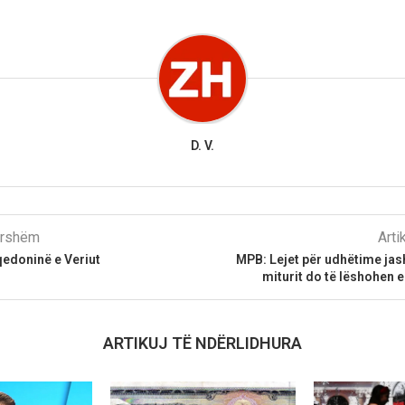
D. V.
parshëm
Arti
qedoninë e Veriut
MPB: Lejet për udhëtime jash
miturit do të lëshohen 
ARTIKUJ TË NDËRLIDHURA