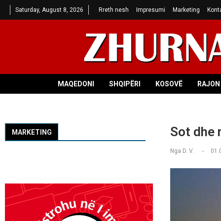
Saturday, August 8, 2026
Rreth nesh
Impresumi
Marketing
Kont
MAQEDONI
SHQIPËRI
KOSOVË
RAJON 
Sot dhe 
MARKETING
Nga
D. V.
01.