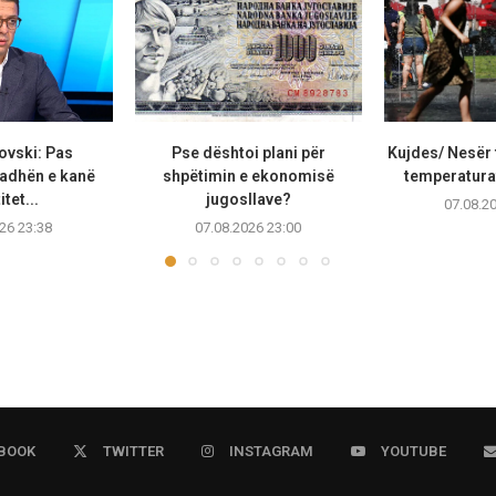
ovski: Pas
Pse dështoi plani për
Kujdes/ Nesër 
adhën e kanë
shpëtimin e ekonomisë
temperaturat
tet...
jugosllave?
07.08.2
26 23:38
07.08.2026 23:00
BOOK
TWITTER
INSTAGRAM
YOUTUBE