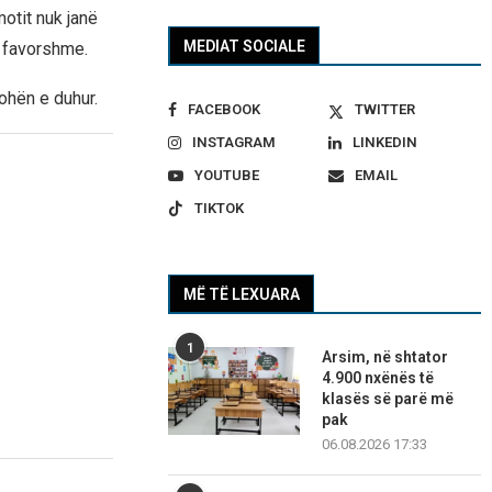
otit nuk janë
MEDIAT SOCIALE
ë favorshme.
ohën e duhur.
FACEBOOK
TWITTER
INSTAGRAM
LINKEDIN
YOUTUBE
EMAIL
TIKTOK
MË TË LEXUARA
1
Arsim, në shtator
4.900 nxënës të
klasës së parë më
pak
06.08.2026 17:33