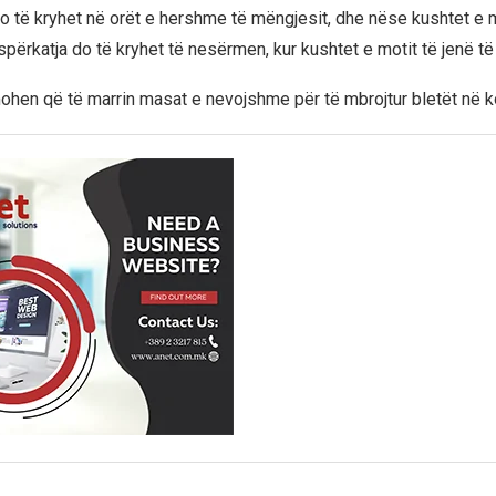
o të kryhet në orët e hershme të mëngjesit, dhe nëse kushtet e m
spërkatja do të kryhet të nesërmen, kur kushtet e motit të jenë t
mohen që të marrin masat e nevojshme për të mbrojtur bletët në k