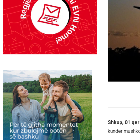
Shkup, 01 qe
kundër mushkonj