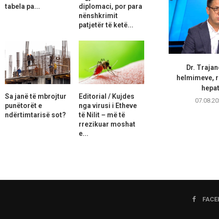
tabela pa...
diplomaci, por para
nënshkrimit
patjetër të ketë...
Dr. Trajan
helmimeve, r
hepati
Sa janë të mbrojtur
Editorial / Kujdes
07.08.20
punëtorët e
nga virusi i Etheve
ndërtimtarisë sot?
të Nilit – më të
rrezikuar moshat
e...
FACE