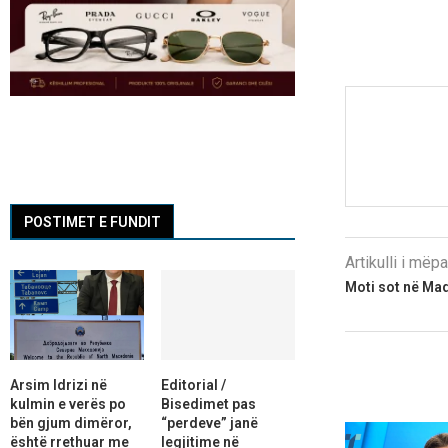
POSTIMET E FUNDIT
Artikulli i më
Moti sot në Ma
Arsim Idrizi në
Editorial /
kulmin e verës po
Bisedimet pas
bën gjum dimëror,
“perdeve” janë
është rrethuar me
legjitime në