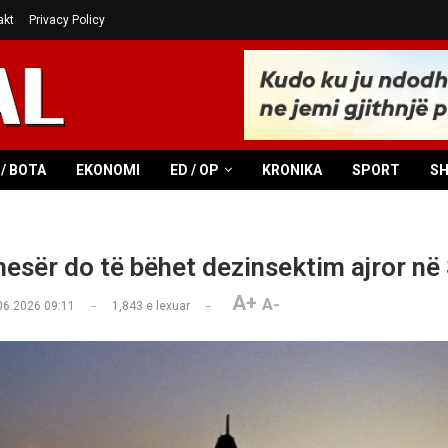
akt
Privacy Policy
/ BOTA
EKONOMI
ED / OP
KRONIKA
SPORT
S
nesër do të bëhet dezinsektim ajror në
A+
A-
06.2026 09:11
1,843
e lexuar