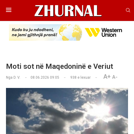
Moti sot në Maqedoninë e Veriut
A+
A-
Nga
D. V.
08.06.2026 09:05
938
e lexuar