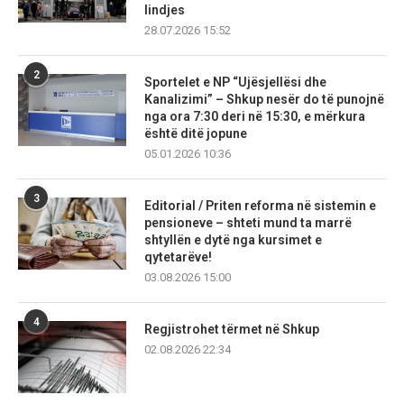
lindjes
28.07.2026 15:52
2
Sportelet e NP “Ujësjellësi dhe
Kanalizimi” – Shkup nesër do të punojnë
nga ora 7:30 deri në 15:30, e mërkura
është ditë jopune
05.01.2026 10:36
3
Editorial / Priten reforma në sistemin e
pensioneve – shteti mund ta marrë
shtyllën e dytë nga kursimet e
qytetarëve!
03.08.2026 15:00
4
Regjistrohet tërmet në Shkup
02.08.2026 22:34