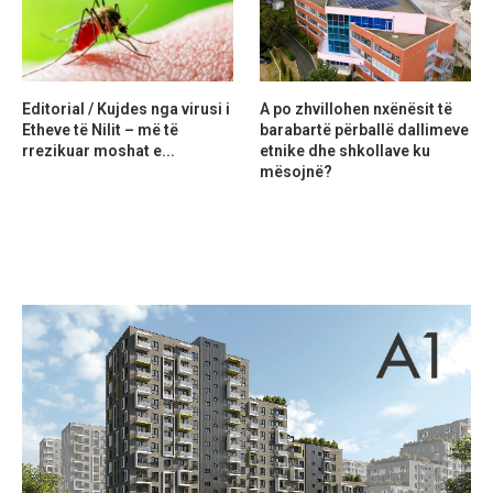
Editorial / Kujdes nga virusi i
A po zhvillohen nxënësit të
Etheve të Nilit – më të
barabartë përballë dallimeve
rrezikuar moshat e...
etnike dhe shkollave ku
mësojnë?