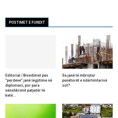
POSTIMET E FUNDIT
Editorial / Bisedimet pas
Sa janë të mbrojtur
“perdeve” janë legjitime në
punëtorët e ndërtimtarisë
diplomaci, por para
sot?
nënshkrimit patjetër të
ketë...