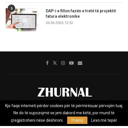
5
DAP-i e fillon fazën e tretë të projektit
fatura elektronike
04.06.2026 13:52
Kjo faqe interneti përdor cookies për të përmirësuar përvojën tuaj.
Rreth nesh
Impresumi
Marketing
Kontakt
Ne do të supozojmë se jeni dakord me këtë, por mund të
Privacy Policy
çregjistroheni nëse dëshironi.
Pranoj
Lexo më tepër
Zhurnal.mk është Agjenci e Lajmeve e pavarur, e themeluar në vitin