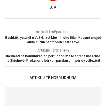
D. V.
Artikulli i mëparshëm
Bashkëkryetarët e VLEN, Izet Mexhiti dhe Bilall Kasami urojnë
Albin Kurtin për fitoren në Kosovë
Artikulli i ardhshëm
Incidenti në komunikacion përfundon me të shtëna me armë
në Shishovë, Prokuroria kërkon paraburgim për dy vëllezërit
ARTIKUJ TË NDËRLIDHURA