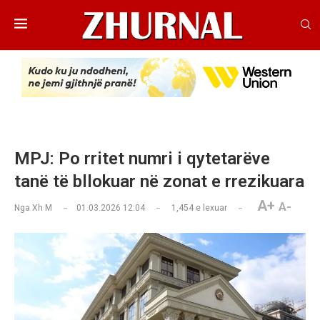
MPJ: Po rritet numri i qytetarëve
tanë të bllokuar në zonat e rrezikuara
A+
A-
Nga
Xh M
01.03.2026 12:04
1,454
e lexuar