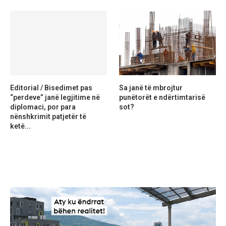
Editorial / Bisedimet pas
Sa janë të mbrojtur
“perdeve” janë legjitime në
punëtorët e ndërtimtarisë
diplomaci, por para
sot?
nënshkrimit patjetër të
ketë...