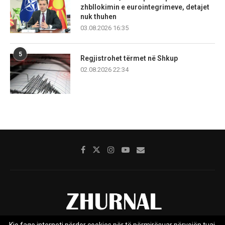
zhbllokimin e eurointegrimeve, detajet
nuk thuhen
03.08.2026 16:35
5
Regjistrohet tërmet në Shkup
02.08.2026 22:34