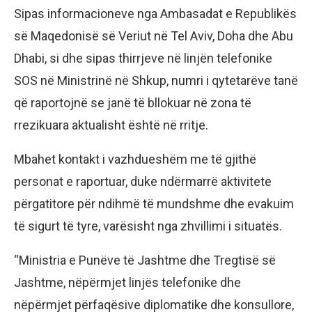
Sipas informacioneve nga Ambasadat e Republikës
së Maqedonisë së Veriut në Tel Aviv, Doha dhe Abu
Dhabi, si dhe sipas thirrjeve në linjën telefonike
SOS në Ministrinë në Shkup, numri i qytetarëve tanë
që raportojnë se janë të bllokuar në zona të
rrezikuara aktualisht është në rritje.
Mbahet kontakt i vazhdueshëm me të gjithë
personat e raportuar, duke ndërmarrë aktivitete
përgatitore për ndihmë të mundshme dhe evakuim
të sigurt të tyre, varësisht nga zhvillimi i situatës.
“Ministria e Punëve të Jashtme dhe Tregtisë së
Jashtme, nëpërmjet linjës telefonike dhe
nëpërmjet përfaqësive diplomatike dhe konsullore,