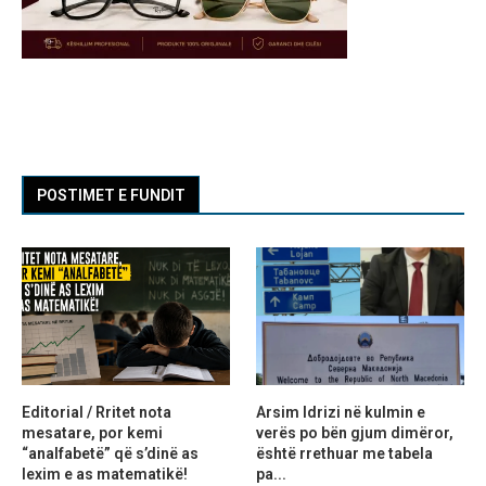
POSTIMET E FUNDIT
Editorial / Rritet nota
Arsim Idrizi në kulmin e
mesatare, por kemi
verës po bën gjum dimëror,
“analfabetë” që s’dinë as
është rrethuar me tabela
lexim e as matematikë!
pa...