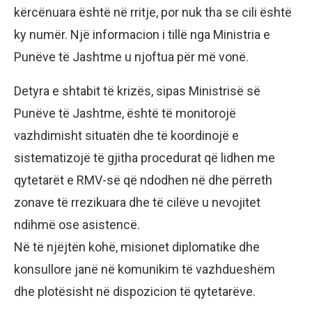
kërcënuara është në rritje, por nuk tha se cili është
ky numër. Një informacion i tillë nga Ministria e
Punëve të Jashtme u njoftua për më vonë.
Detyra e shtabit të krizës, sipas Ministrisë së
Punëve të Jashtme, është të monitorojë
vazhdimisht situatën dhe të koordinojë e
sistematizojë të gjitha procedurat që lidhen me
qytetarët e RMV-së që ndodhen në dhe përreth
zonave të rrezikuara dhe të cilëve u nevojitet
ndihmë ose asistencë.
Në të njëjtën kohë, misionet diplomatike dhe
konsullore janë në komunikim të vazhdueshëm
dhe plotësisht në dispozicion të qytetarëve.