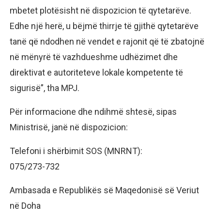
mbetet plotësisht në dispozicion të qytetarëve.
Edhe një herë, u bëjmë thirrje të gjithë qytetarëve
tanë që ndodhen në vendet e rajonit që të zbatojnë
në mënyrë të vazhdueshme udhëzimet dhe
direktivat e autoriteteve lokale kompetente të
sigurisë”, tha MPJ.
Për informacione dhe ndihmë shtesë, sipas
Ministrisë, janë në dispozicion:
Telefoni i shërbimit SOS (MNRNT):
075/273-732
Ambasada e Republikës së Maqedonisë së Veriut
në Doha