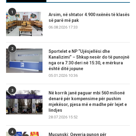
1
Arsim, në shtator 4.900 nxënës të klasës
së parë më pak
06.08.2026 17:33
2
Sportelet e NP “Ujësjellësi dhe
Kanalizimi” – Shkup nesër do të punojnë
nga ora 7:30 deri në 15:30, e mërkura
është ditë jopune
05.01.2026 10:36
3
Në korrik janë paguar mbi 560 milionë
denarë për kompensime për pushim
mjekësor, pjesa më e madhe për lejet e
lindjes
28.07.2026 15:52
4
Mucunski: Qeveria punon për