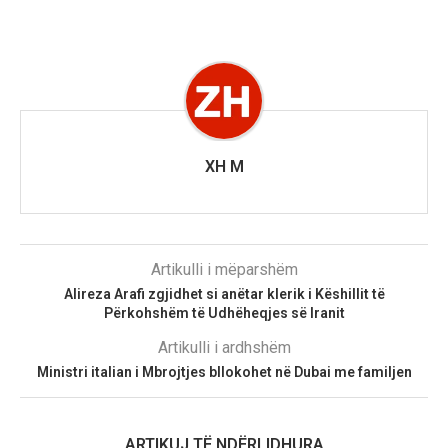
XH M
Artikulli i mëparshëm
Alireza Arafi zgjidhet si anëtar klerik i Këshillit të
Përkohshëm të Udhëheqjes së Iranit
Artikulli i ardhshëm
Ministri italian i Mbrojtjes bllokohet në Dubai me familjen
ARTIKUJ TË NDËRLIDHURA