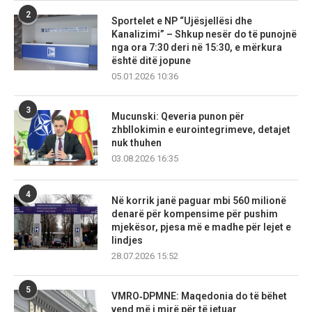
2
Sportelet e NP “Ujësjellësi dhe
Kanalizimi” – Shkup nesër do të punojnë
nga ora 7:30 deri në 15:30, e mërkura
është ditë jopune
05.01.2026 10:36
3
Mucunski: Qeveria punon për
zhbllokimin e eurointegrimeve, detajet
nuk thuhen
03.08.2026 16:35
4
Në korrik janë paguar mbi 560 milionë
denarë për kompensime për pushim
mjekësor, pjesa më e madhe për lejet e
lindjes
28.07.2026 15:52
5
VMRO‑DPMNE: Maqedonia do të bëhet
vend më i mirë për të jetuar