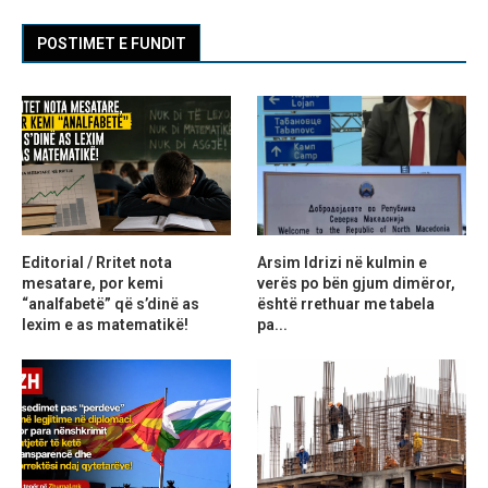
POSTIMET E FUNDIT
Editorial / Rritet nota
Arsim Idrizi në kulmin e
mesatare, por kemi
verës po bën gjum dimëror,
“analfabetë” që s’dinë as
është rrethuar me tabela
lexim e as matematikë!
pa...