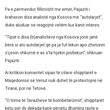
Pa e përmendur fillimisht me emër, Pajaziti i
krahason disa analistë nga Kosova me “autolarjet”,
duke aluduar se reagojnë vetëm kur kanë interes.
“Tipat e disa (b)analistëve nga Kosova jonë janë
bërë si ato autolarjet që pa ja fut lekun apo zhetonin
s’çesin shkumë e as s’ta hjekin pisllekun”, shkruan
Pajaziti.
Ai kritikon komentet sipas të cilave shqiptarët e
Maqedonisë së Veriut nuk duhet të protestojnë në
Tiranë, por në Tetovë.
“O trima të ‘lavazheve të kombëtarizmit’, shqiptarët
këtu për dy dekada kanë përjetu dhjetëra raste e