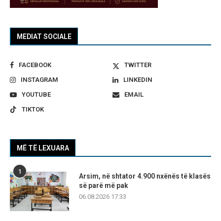
MEDIAT SOCIALE
FACEBOOK
TWITTER
INSTAGRAM
LINKEDIN
YOUTUBE
EMAIL
TIKTOK
MË TË LEXUARA
1
Arsim, në shtator 4.900 nxënës të klasës
së parë më pak
06.08.2026 17:33