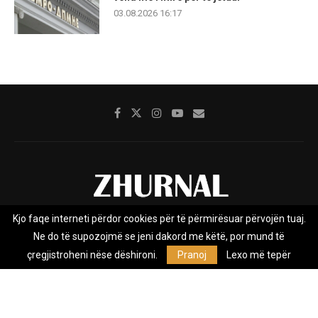
03.08.2026 16:17
Kjo faqe interneti përdor cookies për të përmirësuar përvojën tuaj.
Rreth nesh
Impresumi
Marketing
Kontakt
Ne do të supozojmë se jeni dakord me këtë, por mund të
Privacy Policy
çregjistroheni nëse dëshironi.
Pranoj
Lexo më tepër
Zhurnal.mk është Agjenci e Lajmeve e pavarur, e themeluar në vitin
2009, që e mbulon Maqedoninë, Kosovën, Shqipërinë edhe lajmet
nga bota.