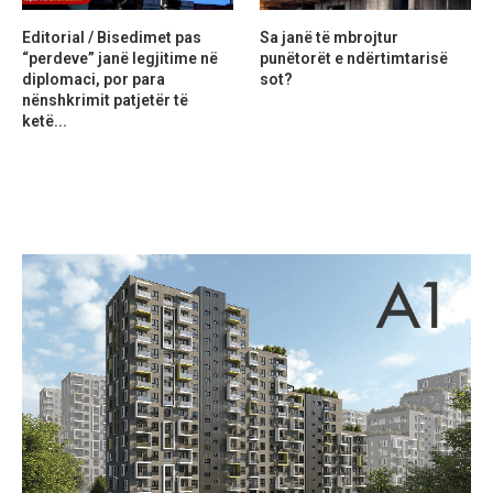
Editorial / Bisedimet pas
Sa janë të mbrojtur
“perdeve” janë legjitime në
punëtorët e ndërtimtarisë
diplomaci, por para
sot?
nënshkrimit patjetër të
ketë...