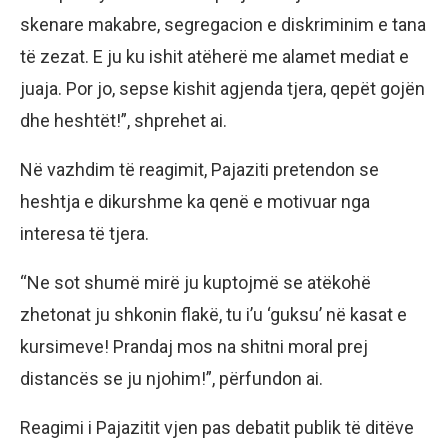
skenare makabre, segregacion e diskriminim e tana
të zezat. E ju ku ishit atëherë me alamet mediat e
juaja. Por jo, sepse kishit agjenda tjera, qepët gojën
dhe heshtët!”, shprehet ai.
Në vazhdim të reagimit, Pajaziti pretendon se
heshtja e dikurshme ka qenë e motivuar nga
interesa të tjera.
“Ne sot shumë mirë ju kuptojmë se atëkohë
zhetonat ju shkonin flakë, tu i’u ‘guksu’ në kasat e
kursimeve! Prandaj mos na shitni moral prej
distancës se ju njohim!”, përfundon ai.
Reagimi i Pajazitit vjen pas debatit publik të ditëve