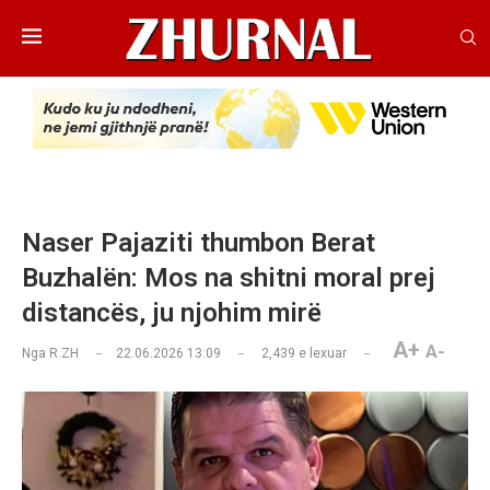
Naser Pajaziti thumbon Berat
Buzhalën: Mos na shitni moral prej
distancës, ju njohim mirë
A+
A-
Nga
R.ZH
22.06.2026 13:09
2,439
e lexuar