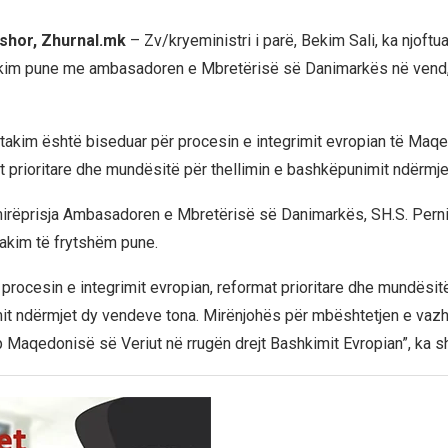
shor, Zhurnal.mk
– Zv/kryeministri i parë, Bekim Sali, ka njoftu
takim pune me ambasadoren e Mbretërisë së Danimarkës në vend,
ë takim është biseduar për procesin e integrimit evropian të Maq
at prioritare dhe mundësitë për thellimin e bashkëpunimit ndërmj
irëprisja Ambasadoren e Mbretërisë së Danimarkës, SH.S. Perni
takim të frytshëm pune.
procesin e integrimit evropian, reformat prioritare dhe mundësitë
it ndërmjet dy vendeve tona. Mirënjohës për mbështetjen e va
p Maqedonisë së Veriut në rrugën drejt Bashkimit Evropian”, ka sh