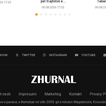
për trajtimin e...
Taban
26 17:33
06.08.2026 17:02
06.08.2
BOOK
TWITTER
INSTAGRAM
YOUTUBE
h nesh
Impresumi
Marketing
Kontakt
Privacy P
ve e pavarur, e themeluar në vitin 2009, që e mbulon Maqedoninë, Kosovën,