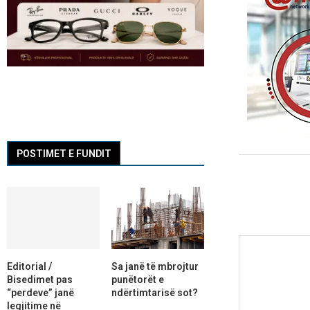
POSTIMET E FUNDIT
Editorial /
Sa janë të mbrojtur
Bisedimet pas
punëtorët e
“perdeve” janë
ndërtimtarisë sot?
legjitime në