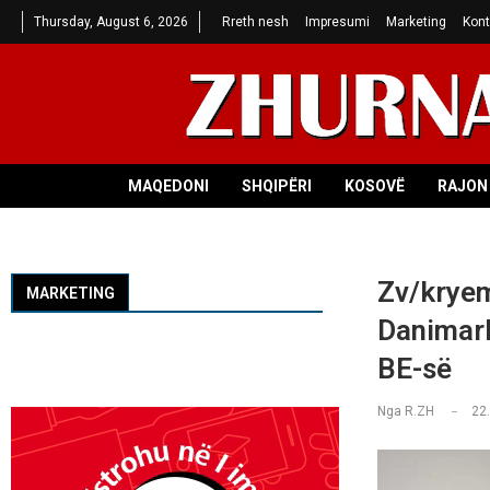
Thursday, August 6, 2026
Rreth nesh
Impresumi
Marketing
Kont
MAQEDONI
SHQIPËRI
KOSOVË
RAJON 
Zv/kryem
MARKETING
Danimark
BE-së
Nga
R.ZH
22