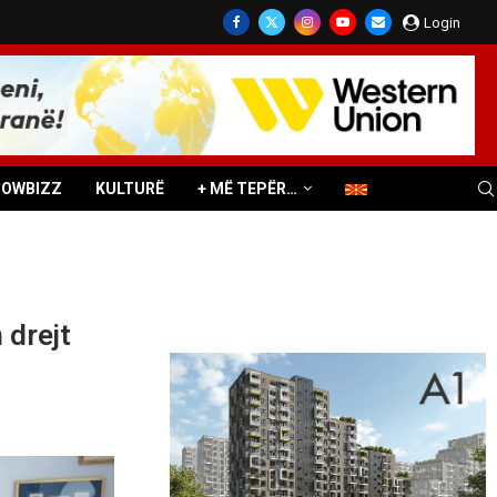
Login
HOWBIZZ
KULTURË
+ MË TEPËR…
 drejt