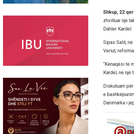
Shkup, 22 qer
zhvilluar një 
Dahler Kardel.
Sipas Salit, n
Veriut, reform
“Kënaqësi të m
Kardel, në një 
Diskutuam për 
e bashkëpunim
Danimarka i je