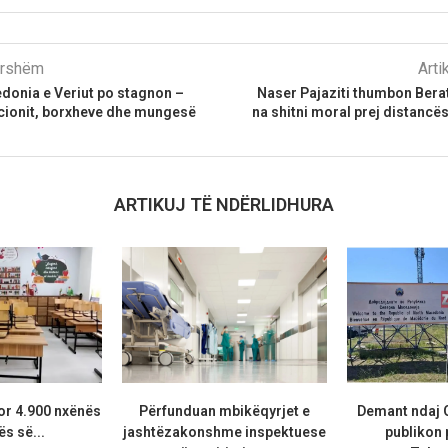
parshëm
Arti
edonia e Veriut po stagnon –
Naser Pajaziti thumbon Bera
flacionit, borxheve dhe mungesë
na shitni moral prej distancës
ARTIKUJ TË NDËRLIDHURA
or 4.900 nxënës
Përfunduan mbikëqyrjet e
Demant ndaj 
ës së...
jashtëzakonshme inspektuese
publikon