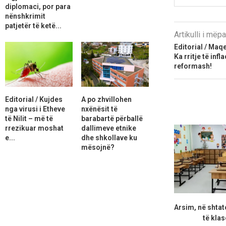
diplomaci, por para
nënshkrimit
patjetër të ketë...
Artikulli i më
Editorial / Maq
Ka rritje të in
reformash!
Editorial / Kujdes
A po zhvillohen
nga virusi i Etheve
nxënësit të
të Nilit – më të
barabartë përballë
rrezikuar moshat
dallimeve etnike
e...
dhe shkollave ku
mësojnë?
Arsim, në shtat
të klas