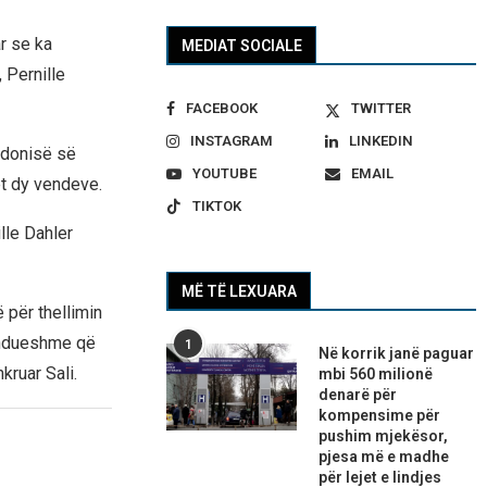
ar se ka
MEDIAT SOCIALE
 Pernille
FACEBOOK
TWITTER
INSTAGRAM
LINKEDIN
edonisë së
YOUTUBE
EMAIL
et dy vendeve.
TIKTOK
lle Dahler
MË TË LEXUARA
 për thellimin
zhdueshme që
1
Në korrik janë paguar
kruar Sali.
mbi 560 milionë
denarë për
kompensime për
pushim mjekësor,
pjesa më e madhe
për lejet e lindjes