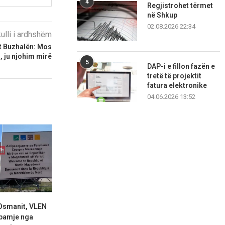
4
Regjistrohet tërmet
në Shkup
02.08.2026 22:34
kulli i ardhshëm
t Buzhalën: Mos
, ju njohim mirë
5
DAP-i e fillon fazën e
tretë të projektit
fatura elektronike
04.06.2026 13:52
Osmanit, VLEN
Prokuroria ka paraqitur
Ali Ahmet
 pamje nga
ankesë ndaj aktgjykimit lirues
ambasadore