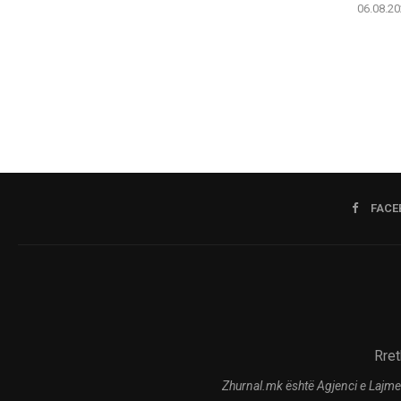
06.08.20
FACE
Rret
Zhurnal.mk është Agjenci e Lajme