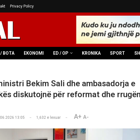
akt
Privacy Policy
/ BOTA
EKONOMI
ED / OP
KRONIKA
SPORT
S
inistri Bekim Sali dhe ambasadorja e
ës diskutojnë për reformat dhe rrugën
A+
A-
.06.2026 13:05
1,632
e lexuar