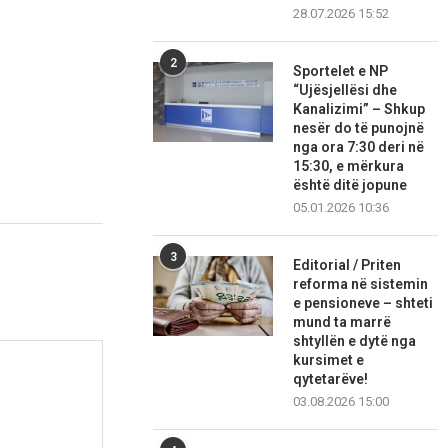
28.07.2026 15:52
2
Sportelet e NP
“Ujësjellësi dhe
Kanalizimi” – Shkup
nesër do të punojnë
nga ora 7:30 deri në
15:30, e mërkura
është ditë jopune
05.01.2026 10:36
3
Editorial / Priten
reforma në sistemin
e pensioneve – shteti
mund ta marrë
shtyllën e dytë nga
kursimet e
qytetarëve!
03.08.2026 15:00