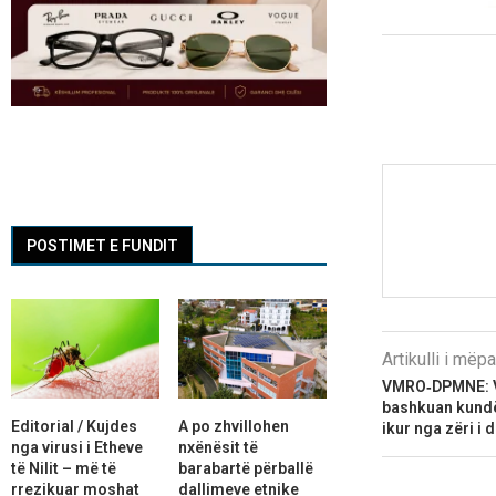
POSTIMET E FUNDIT
Artikulli i më
VMRO‑DPMNE: V
bashkuan kundër
Editorial / Kujdes
A po zhvillohen
ikur nga zëri i 
nga virusi i Etheve
nxënësit të
të Nilit – më të
barabartë përballë
rrezikuar moshat
dallimeve etnike