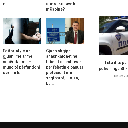
e...
dhe shkollave ku
mësojnë?
Editorial / Mos
Gjuha shqipe
gjuani me armë
anashkalohet në
nëpër dasma –
tabelat orientuese
Tetë ditë pa
mund të përfundoni
për fshatin e banuar
policin nga Shk
deri në 5...
plotësisht me
05.08.20
shqiptarë, Llojan,
kur...