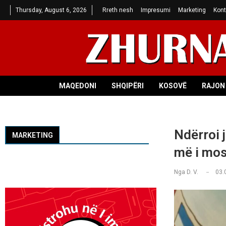
Thursday, August 6, 2026
Rreth nesh
Impresumi
Marketing
Kont
MAQEDONI
SHQIPËRI
KOSOVË
RAJON 
Ndërroi 
MARKETING
më i mo
Nga
D. V.
03.