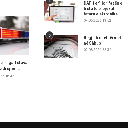
4
DAP-i e fillon fazën e
tretë të projektit
fatura elektronike
04.06.2026 13:52
5
Regjistrohet tërmet
në Shkup
02.08.2026 22:34
eri nga Tetova
Katër vetura përplasen në
Shkupjani
ë drejtim...
mënyrë zinxhirore, tetë
kavanozë, për
persona...
026 16:42
05.08.2
05.08.2026 12:56