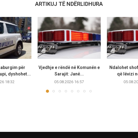
ARTIKUJ TË NDËRLIDHURA
raburgim për
Vjedhje e rëndë në Komunën e
Ndalohet shof
upi, dyshohet...
Sarajit: Janë...
që lëvizi n
26 18:32
05.08.2026 16:57
05.08.2