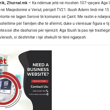
rik, Zhurnal.mk –
Ka ndërruar jetë në moshën 107-vjeçare Aga I
në Maqedoninë e Veriut, përcjell TV21. Ibush Ademi lindi më 15 pri
tonte në lagjen Serovë të komunës së Çairit. Me rastin e ndarjes s
hëllime për familjen dhe të afërmit, duke u vlerësuar figura e tij 
shtësisë dhe dashurisë për njerëzit. Aga Ibush la pas një trashëgi
lerash, si dëshmitar i një shekulli të tërë ngjarjesh.