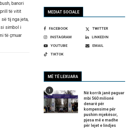
bush, banori
ll të vitit
MEDIAT SOCIALE
ë tij nga jeta,
si simbol i
FACEBOOK
TWITTER
mi të çmuar
INSTAGRAM
LINKEDIN
YOUTUBE
EMAIL
TIKTOK
MË TË LEXUARA
1
Në korrik janë paguar
mbi 560 milionë
denarë për
kompensime për
pushim mjekësor,
pjesa më e madhe
për lejet e lindjes