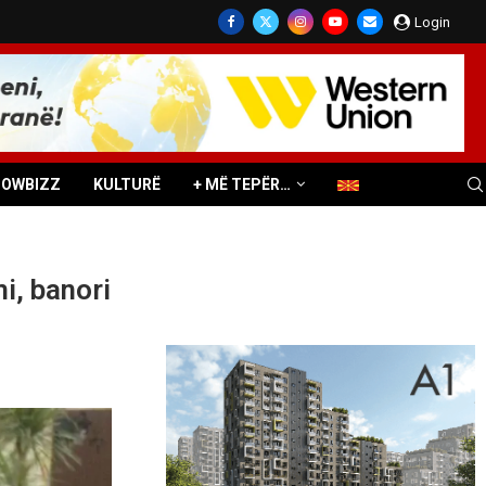
Login
HOWBIZZ
KULTURË
+ MË TEPËR…
i, banori