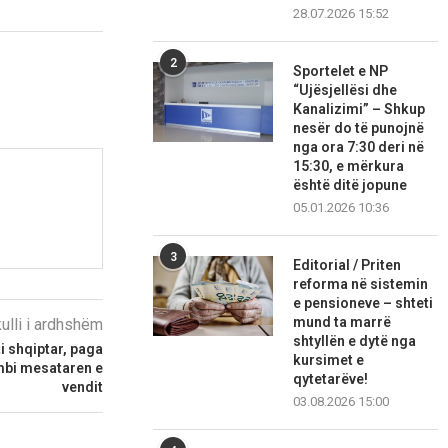
28.07.2026 15:52
2
Sportelet e NP
“Ujësjellësi dhe
Kanalizimi” – Shkup
nesër do të punojnë
nga ora 7:30 deri në
15:30, e mërkura
është ditë jopune
05.01.2026 10:36
3
Editorial / Priten
reforma në sistemin
e pensioneve – shteti
mund ta marrë
kulli i ardhshëm
shtyllën e dytë nga
i shqiptar, paga
kursimet e
 mbi mesataren e
qytetarëve!
vendit
03.08.2026 15:00