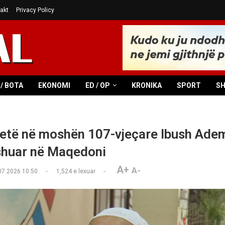
akt
Privacy Policy
/ BOTA
EKONOMI
ED / OP
KRONIKA
SPORT
S
jetë në moshën 107-vjeçare Ibush Adem
shuar në Maqedoni
A+
A-
07.2026 10:50
1,524
e lexuar