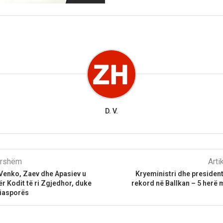
D. V.
parshëm
Arti
enko, Zaev dhe Apasiev u
Kryeministri dhe president
 Kodit të ri Zgjedhor, duke
rekord në Ballkan – 5 herë
diasporës