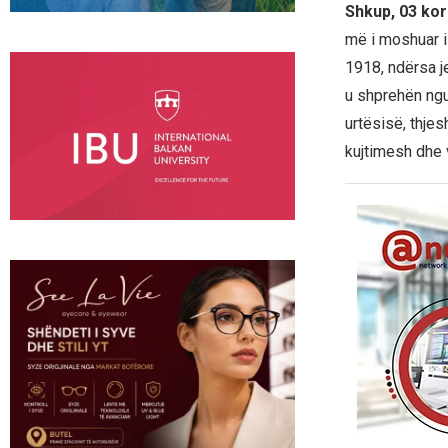
Shkup, 03 kor
më i moshuar i 
1918, ndërsa je
u shprehën ngus
urtësisë, thje
kujtimesh dhe v