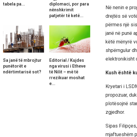
tabela pa...
diplomaci, por para
Në nenin e pro
nënshkrimit
patjetër të ketë...
drejtës së vot
përmes një sis
janë në punë a
këtë mënyrë vo
shpërngulur dh
elektronikisht 
Sa janë të mbrojtur
Editorial / Kujdes
punëtorët e
nga virusi i Etheve
ndërtimtarisë sot?
të Nilit – më të
Kush është ku
rrezikuar moshat
e...
Kryetari i LSDM
propozuar, duk
plotësojnë sta
zgjedhor.
Sipas Filipçes
mjaftueshëm për