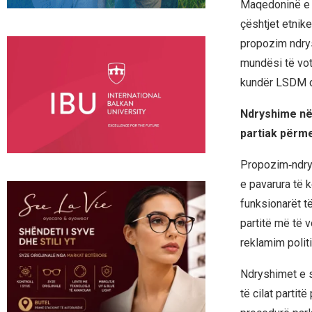
Maqedoninë e V
çështjet etnike
propozim ndrys
mundësi të vot
kundër LSDM d
Ndryshime në 
partiak përme
Propozim‑ndrys
e pavarura të 
funksionarët t
partitë më të v
reklamim politi
Ndryshimet e s
të cilat partitë