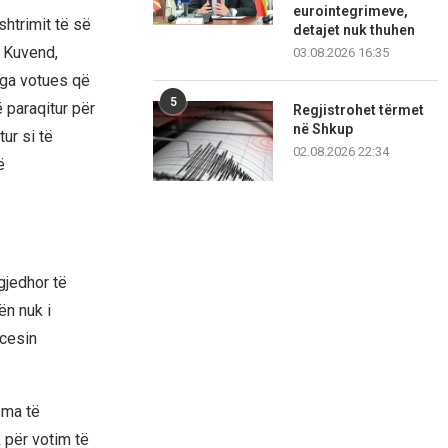
eurointegrimeve,
htrimit të së
detajet nuk thuhen
ë Kuvend,
03.08.2026 16:35
nga votues që
5
 paraqitur për
Regjistrohet tërmet
në Shkup
ur si të
02.08.2026 22:34
ë
gjedhor të
ën nuk i
cesin
zma të
k për votim të