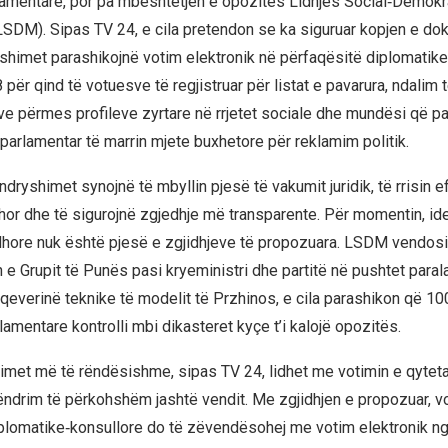
amentare, por pa mbështetjen e opozitës Lidhjes Social‑Demokr
DM). Sipas TV 24, e cila pretendon se ka siguruar kopjen e dok
himet parashikojnë votim elektronik në përfaqësitë diplomatike
për qind të votuesve të regjistruar për listat e pavarura, ndalim
ve përmes profileve zyrtare në rrjetet sociale dhe mundësi që pa
parlamentar të marrin mjete buxhetore për reklamim politik.
ryshimet synojnë të mbyllin pjesë të vakumit juridik, të rrisin ef
hor dhe të sigurojnë zgjedhje më transparente. Për momentin, idej
hore nuk është pjesë e zgjidhjeve të propozuara. LSDM vendos
 e Grupit të Punës pasi kryeministri dhe partitë në pushtet para
 qeverinë teknike të modelit të Przhinos, e cila parashikon që 10
amentare kontrolli mbi dikasteret kyçe t’i kalojë opozitës.
imet më të rëndësishme, sipas TV 24, lidhet me votimin e qytet
ndrim të përkohshëm jashtë vendit. Me zgjidhjen e propozuar, v
plomatike‑konsullore do të zëvendësohej me votim elektronik ng