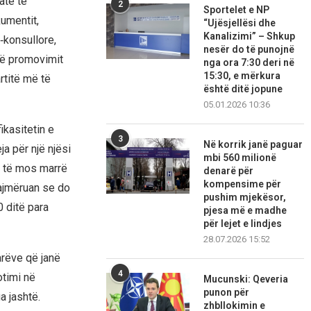
ate të
2
Sportelet e NP
umentit,
“Ujësjellësi dhe
Kanalizimi” – Shkup
‑konsullore,
nesër do të punojnë
 të promovimit
nga ora 7:30 deri në
15:30, e mërkura
rtitë më të
është ditë jopune
05.01.2026 10:36
ikasitetin e
3
Në korrik janë paguar
a për një njësi
mbi 560 milionë
i të mos marrë
denarë për
kompensime për
lajmëruan se do
pushim mjekësor,
0 ditë para
pjesa më e madhe
për lejet e lindjes
28.07.2026 15:52
arëve që janë
4
otimi në
Mucunski: Qeveria
punon për
a jashtë.
zhbllokimin e