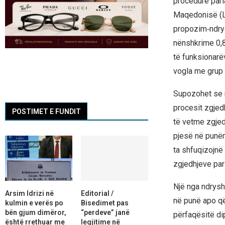
procedurë parl
Maqedonisë (LS
propozim‑ndrys
nënshkrime 0,8 
të funksionarë
vogla me grup 
Supozohet se nd
procesit zgjed
POSTIMET E FUNDIT
të vetme zgjed
pjesë në punën
ta shfuqizojnë
zgjedhjeve parl
Një nga ndrysh
Arsim Idrizi në
Editorial /
në punë apo që
kulmin e verës po
Bisedimet pas
bën gjum dimëror,
“perdeve” janë
përfaqësitë di
është rrethuar me
legjitime në