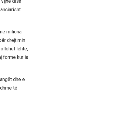
 vijnë disa
anciarisht.
me miliona
ër drejtimin
ollohet lehtë,
 forme kur ia
mangët dhe e
ardhme të