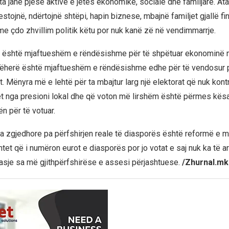
ta janë pjesë aktive e jetës ekonomike, sociale dhe familjare. Ata
vestojnë, ndërtojnë shtëpi, hapin biznese, mbajnë familjet gjallë fin
 me çdo zhvillim politik këtu por nuk kanë zë në vendimmarrje.
 është mjaftueshëm e rëndësishme për të shpëtuar ekonominë 
atëherë është mjaftueshëm e rëndësishme edhe për të vendosur p
it. Mënyra më e lehtë për ta mbajtur larg një elektorat që nuk kontr
t nga presioni lokal dhe që voton më lirshëm është përmes kësaj
n për të votuar.
a zgjedhore pa përfshirjen reale të diasporës është reformë e 
htet që i numëron eurot e diasporës por jo votat e saj nuk ka të 
qasje sa më gjithpërfshirëse e assesi përjashtuese.
/Zhurnal.mk