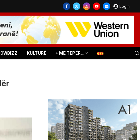
Login
HOWBIZZ
KULTURË
+ MË TEPËR…
dër