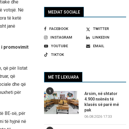
rtiake dhe
të votojë. Në
MEDIAT SOCIALE
ora të ketë
sht janë
FACEBOOK
TWITTER
INSTAGRAM
LINKEDIN
YOUTUBE
EMAIL
 i promovimit
TIKTOK
 që për listat
ruar, që
MË TË LEXUARA
ociale dhe që
1
buxheti për
Arsim, në shtator
4.900 nxënës të
klasës së parë më
pak
të BE‑së, për
06.08.2026 17:33
ani të hyjnë në