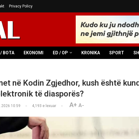
akt
Privacy Policy
/ BOTA
EKONOMI
ED / OP
KRONIKA
SPORT
S
et në Kodin Zgjedhor, kush është kun
elektronik të diasporës?
A+
A-
.2026 10:59
4,193
e lexuar