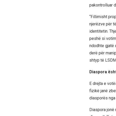
pakontrolluar
“Fillimisht pro
njerëzve për të
identitetin. Th
peshë si votimi
ndodhte gjatë 
derë për manip
shtyp të LSDM
Diaspora ësht
E drejta e votë
fizikë janë zbe
diasporës nga 
Diaspora jonë 