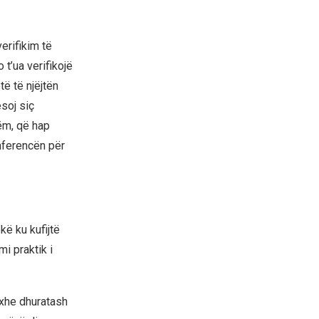
erifikim të
 t’ua verifikojë
të të njëjtën
ësoj siç
ëm, që hap
nferencën për
kë ku kufijtë
mi praktik i
ixhe dhuratash