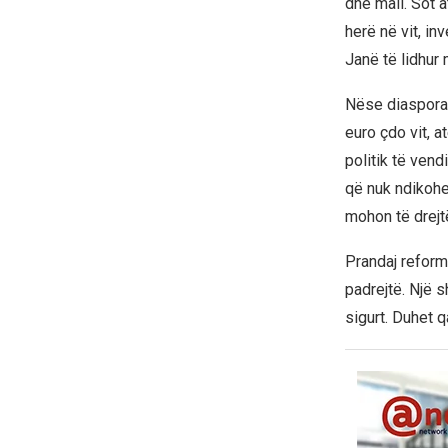
dhe mall. Sot a
herë në vit, in
Janë të lidhur
Nëse diaspora
euro çdo vit, 
politik të vend
që nuk ndikohe
mohon të drejtë
Prandaj reform
padrejtë. Një s
sigurt. Duhet 