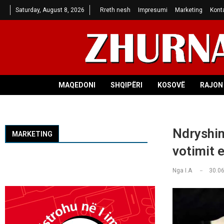
Saturday, August 8, 2026
Rreth nesh
Impresumi
Marketing
Kont
MAQEDONI
SHQIPËRI
KOSOVË
RAJON 
Ndryshim
MARKETING
votimit 
Nga
I.A
30.06