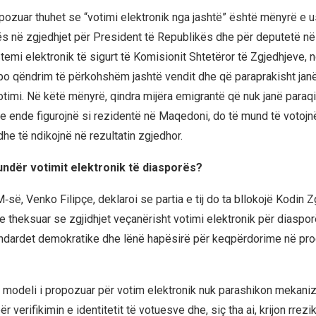
pozuar thuhet se “votimi elektronik nga jashtë” është mënyrë e us
ës në zgjedhjet për President të Republikës dhe për deputetë n
temi elektronik të sigurt të Komisionit Shtetëror të Zgjedhjeve, 
po qëndrim të përkohshëm jashtë vendit dhe që paraprakisht janë
timi. Në këtë mënyrë, qindra mijëra emigrantë që nuk janë paraqit
e ende figurojnë si rezidentë në Maqedoni, do të mund të votojn
dhe të ndikojnë në rezultatin zgjedhor.
ndër votimit elektronik të diasporës?
‑së, Venko Filipçe, deklaroi se partia e tij do ta bllokojë Kodin Z
e theksuar se zgjidhjet veçanërisht votimi elektronik për diaspor
ndardet demokratike dhe lënë hapësirë për keqpërdorime në pro
, modeli i propozuar për votim elektronik nuk parashikon mekani
 verifikimin e identitetit të votuesve dhe, siç tha ai, krijon rrezi