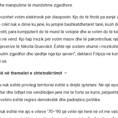
 dhe manipulime të mundshme zgjedhore.
pozohet votim elektronik për diasporën. Kjo do të thotë pa asnjë v
 cilët nuk e dimë ku janë, ku jetojnë bashkatdhetarët tanë, kush do
jesht, para kompjuterit do të mund të votojnë dhe ai votim do të ke
 në vend. Kjo hap rrezik për votim masiv dhe të pakontrolluar, nj
qeverive të Nikolla Gruevskit. Është një sistem shumë i rreziksh
ulim zgjedhor dhe vjedhje nga kjo qeveri”, deklaroi Filipçe në ko
‑së.
ë në themelet e shtetndërtimit –
s nuk është privilegj territorial është e drejtë qytetare. Në një epo
hur dhe lidhjet me vendlindjen janë më të forta se kurrë, përjashti
votimi është regres demokratik dhe padrejtësi politike.
nuk është më ajo e viteve ’70–’90 që vinte një herë në vit me val