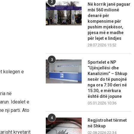
2
Në korrik janë paguar
mbi 560 milionë
denarë për
kompensime për
pushim mjekësor,
pjesa më e madhe
për lejet e lindjes
28.07.2026 15:52
3
Sportelet e NP
“Ujësjellësi dhe
et kolegen e
Kanalizimi” – Shkup
nesër do të punojnë
nga ora 7:30 deri në
15:30, e mërkura
ria në
është ditë jopune
run. Idealet e
05.01.2026 10:36
 nji parti. Ato
4
Regjistrohet tërmet
në Shkup
risht kryetarit
02.08.2026 22:34