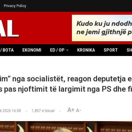
Privacy Policy
/ BOTA
EKONOMI
ED / OP
KRONIKA
SPORT
S
im” nga socialistët, reagon deputetja e
 pas njoftimit të largimit nga PS dhe f
A+
A-
6.2026 16:08
1,857
e lexuar