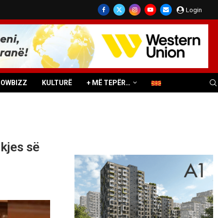
Login
HOWBIZZ
KULTURË
+ MË TEPËR…
ikjes së