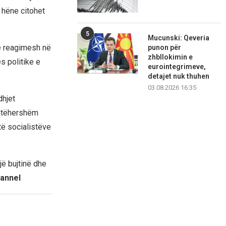
ë hëne citohet
5
Mucunski: Qeveria
ë reagimesh në
punon për
zhbllokimin e
s politike e
eurointegrimeve,
detajet nuk thuhen
03.08.2026 16:35
dhjet
 atëhershëm
të socialistëve
jë bujtinë dhe
annel