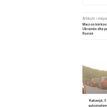
Artikulli i më
Macron kërkon 
Ukrainën dhe p
Rusisë
Kakavijë, 5
automjeteve