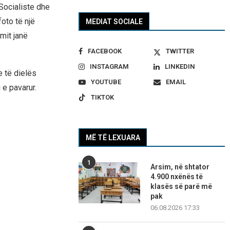
Socialiste dhe
oto të një
MEDIAT SOCIALE
mit janë
FACEBOOK
TWITTER
INSTAGRAM
LINKEDIN
e të dielës
YOUTUBE
EMAIL
 e pavarur.
TIKTOK
MË TË LEXUARA
1
Arsim, në shtator
4.900 nxënës të
klasës së parë më
pak
06.08.2026 17:33