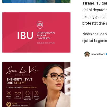
Tiranë, 15 qe
del si deputete
flamingoje në 
protestat dhe s
Ndërkohë, depu
njoftoi largimi