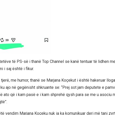
tetëve të PS-së i thanë Top Channel se kanë tentuar të lidhen m
i i saj është i fikur.
 tjerë, me humor, thanë se Marjana Koçekut i është hakeruar lloga
ku ajo në gegënisht shkruante se: “Prej sot jam deputete e pamva
anë ato që i kam pasë e i kam shprehë qysh para se me u asociu me
jtë”.
ë vendim Marjana Koçeku nuk ia ka komunikuar deri më tani zyrta