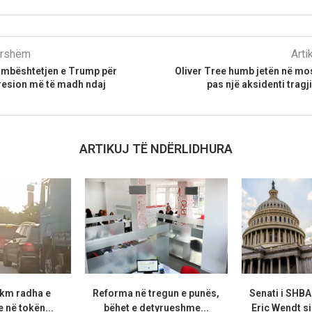
parshëm
Arti
mbështetjen e Trump për
Oliver Tree humb jetën në mo
resion më të madh ndaj
pas një aksidenti tragj
ARTIKUJ TË NDËRLIDHURA
 km radha e
Reforma në tregun e punës,
Senati i SHB
 në tokën...
bëhet e detyrueshme...
Eric Wendt s