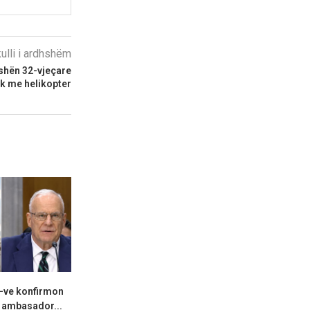
kulli i ardhshëm
shën 32-vjeçare
ik me helikopter
A-ve konfirmon
“Ju erdhi fundi”/ Mbyllen
Hapet një tj
i ambasador...
fjalimet para Kryeministrisë,
autostradës