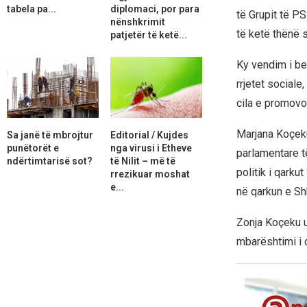
tabela pa...
diplomaci, por para
të Grupit të PS
nënshkrimit
të ketë thënë 
patjetër të ketë...
Ky vendim i be
rrjetet sociale
cila e promovoi
Marjana Koçeku,
Sa janë të mbrojtur
Editorial / Kujdes
punëtorët e
nga virusi i Etheve
parlamentare t
ndërtimtarisë sot?
të Nilit – më të
politik i qarku
rrezikuar moshat
e...
në qarkun e Sh
Zonja Koçeku u 
mbarështimi i d