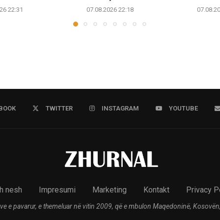
26 22:31
07.08.2026 22:18
07.08.2
BOOK
TWITTER
INSTAGRAM
YOUTUBE
h nesh
Impresumi
Marketing
Kontakt
Privacy P
ve e pavarur, e themeluar në vitin 2009, që e mbulon Maqedoninë, Kosovën,