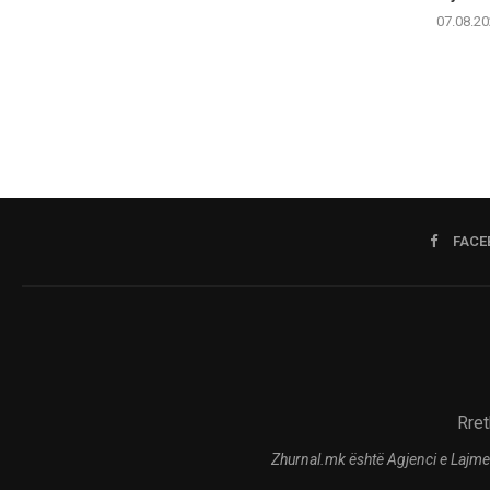
07.08.20
FACE
Rret
Zhurnal.mk është Agjenci e Lajme