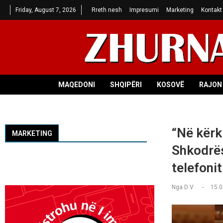
Friday, August 7, 2026
Rreth nesh
Impresumi
Marketing
Kontakt
MAQEDONI
SHQIPËRI
KOSOVË
RAJON 
“Në kërk
MARKETING
Shkodrës
telefonit
Nga
D V
15.0