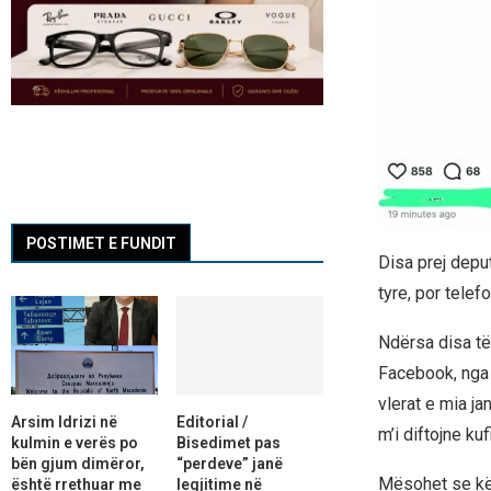
POSTIMET E FUNDIT
Disa prej depu
tyre, por telefon
Ndërsa disa të
Facebook, nga 
vlerat e mia j
Arsim Idrizi në
Editorial /
m’i diftojne kufi
kulmin e verës po
Bisedimet pas
bën gjum dimëror,
“perdeve” janë
Mësohet se kët
është rrethuar me
legjitime në