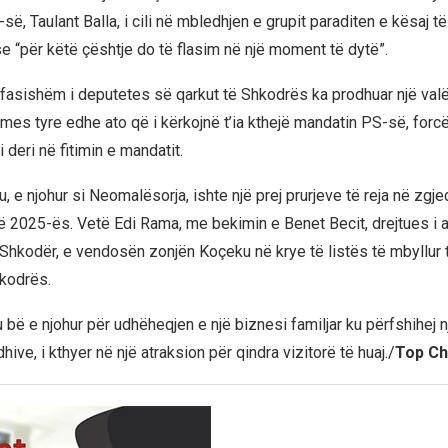
-së, Taulant Balla, i cili në mbledhjen e grupit paraditen e kësaj t
se “për këtë çështje do të flasim në një moment të dytë”.
fasishëm i deputetes së qarkut të Shkodrës ka prodhuar një val
, mes tyre edhe ato që i kërkojnë t’ia kthejë mandatin PS-së, forcë
 deri në fitimin e mandatit.
 e njohur si Neomalësorja, ishte një prej prurjeve të reja në zgje
ë 2025-ës. Vetë Edi Rama, me bekimin e Benet Becit, drejtues i
t Shkodër, e vendosën zonjën Koçeku në krye të listës të mbyllur 
kodrës.
bë e njohur për udhëheqjen e një biznesi familjar ku përfshihej n
hive, i kthyer në një atraksion për qindra vizitorë të huaj./
Top Ch