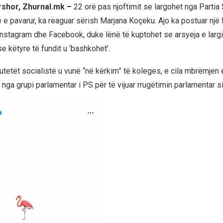
rshor, Zhurnal.mk –
22 orë pas njoftimit se largohet nga Partia 
 e pavarur, ka reaguar sërish Marjana Koçeku. Ajo ka postuar një f
Instagram dhe Facebook, duke lënë të kuptohet se arsyeja e largi
e këtyre të fundit u ‘bashkohet’.
tetët socialistë u vunë “në kërkim” të koleges, e cila mbrëmjen 
n nga grupi parlamentar i PS për të vijuar rrugëtimin parlamentar si