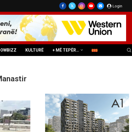
Login
HOWBIZZ
KULTURË
+ MË TEPËR…
Manastir