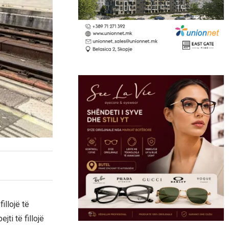
illojë të
jti të fillojë