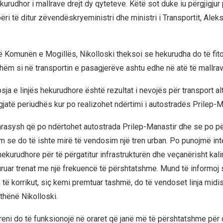
kurudhor i mallrave drejt dy qyteteve. Këtë sot duke iu përgjigjur
ri të ditur zëvendëskryeministri dhe ministri i Transportit, Alek
në Komunën e Mogillës, Nikolloski theksoi se hekurudha do të fito
shëm si në transportin e pasagjerëve ashtu edhe në atë të mallrav
osja e linjës hekurudhore është rezultat i nevojës për transport al
gjatë periudhës kur po realizohet ndërtimi i autostradës Prilep-M
rasysh që po ndërtohet autostrada Prilep-Manastir dhe se po pë
m se do të ishte mirë të vendosim një tren urban. Po punojmë in
ekurudhore për të përgatitur infrastrukturën dhe veçanërisht kal
uruar trenat me një frekuencë të përshtatshme. Mund të informoj 
im të korrikut, siç kemi premtuar tashmë, do të vendoset linja midi
 thënë Nikolloski.
treni do të funksionojë në oraret që janë më të përshtatshme për 