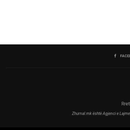
FACE
Rret
Zhurnal.mk është Agjenci e Lajme