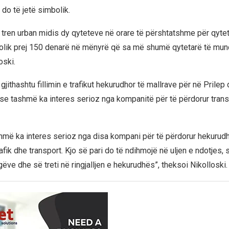
 do të jetë simbolik.
 tren urban midis dy qyteteve në orare të përshtatshme për qyteta
lik prej 150 denarë në mënyrë që sa më shumë qytetarë të mund
oski.
i gjithashtu fillimin e trafikut hekurudhor të mallrave për në Prilep
se tashmë ka interes serioz nga kompanitë për të përdorur trans
shmë ka interes serioz nga disa kompani për të përdorur hekurudh
fik dhe transport. Kjo së pari do të ndihmojë në uljen e ndotjes, 
gëve dhe së treti në ringjalljen e hekurudhës”, theksoi Nikolloski.