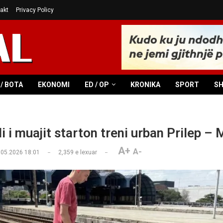
akt
Privacy Policy
/ BOTA
EKONOMI
ED / OP
KRONIKA
SPORT
S
 i muajit starton treni urban Prilep – 
A+
A-
.05.2026 18:01
2,359
e lexuar