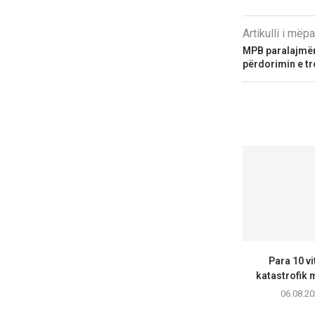
Artikulli i më
MPB paralajmër
përdorimin e tr
Para 10 vi
katastrofik m
06.08.20