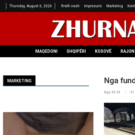
Thursday, August 6, 2026
Rreth nesh
Impresumi
Marketing
Kont
MAQEDONI
SHQIPËRI
KOSOVË
RAJON 
Nga fundi
MARKETING
Nga
Xh M
31