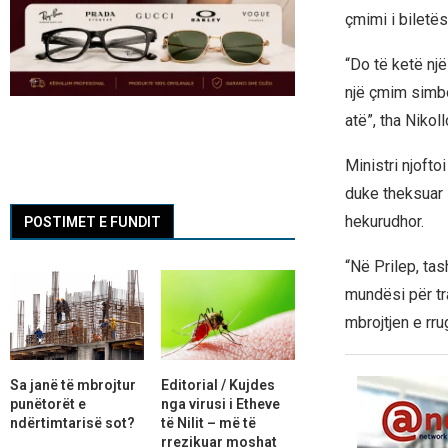
çmimi i biletës
“Do të ketë një
një çmim simbo
atë”, tha Nikoll
Ministri njofto
duke theksuar 
hekurudhor.
POSTIMET E FUNDIT
“Në Prilep, ta
mundësi për tra
mbrojtjen e rru
Sa janë të mbrojtur
Editorial / Kujdes
punëtorët e
nga virusi i Etheve
ndërtimtarisë sot?
të Nilit – më të
rrezikuar moshat