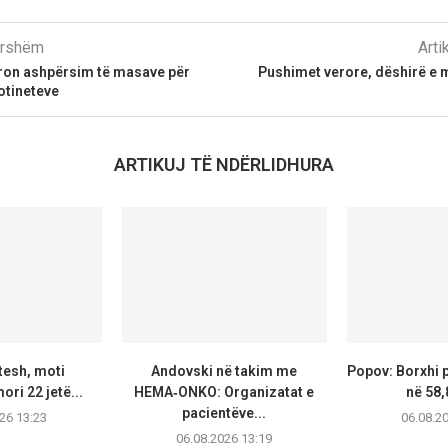
parshëm
Arti
on ashpërsim të masave për
Pushimet verore, dëshirë e
otineteve
ARTIKUJ TË NDËRLIDHURA
tesh, moti
Andovski në takim me
Popov: Borxhi p
ori 22 jetë...
HEMA‑ONKO: Organizatat e
në 58,
pacientëve...
26 13:23
06.08.2
06.08.2026 13:19