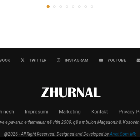
BOOK
TWITTER
INSTAGRAM
YOUTUBE
h nesh
Impresumi
Marketing
Kontakt
Privacy P
ve e pavarur, e themeluar në vitin 2009, që e mbulon Maqedoninë, Kosovën,
@2026 - All Right Reserved. Designed and Developed by
Anet.Com.Mk