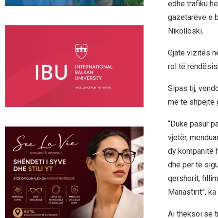
edhe trafiku he
gazetarëve e bë
Nikolloski.
Gjatë vizitës 
rol të rëndësi
Sipas tij, vend
më të shpejtë 
“Duke pasur pa
vjetër, mendua
dy kompanitë h
dhe për të sig
qershorit, fill
Manastirit”, ka
Ai theksoi se 