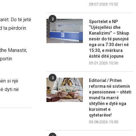
28.07.2026 15:52
rët. Do të jetë
2
Sportelet e NP
“Ujësjellësi dhe
 ta përdorin
Kanalizimi” – Shkup
nesër do të punojnë
nga ora 7:30 deri në
 dhe Manastir,
15:30, e mërkura
është ditë jopune
portin
05.01.2026 10:36
3
ën si një
Editorial / Priten
reforma në sistemin
së dyti në
e pensioneve – shteti
mund ta marrë
shtyllën e dytë nga
kursimet e
qytetarëve!
03.08.2026 15:00