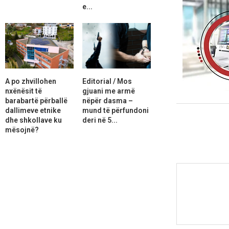
e...
A po zhvillohen
Editorial / Mos
nxënësit të
gjuani me armë
barabartë përballë
nëpër dasma –
dallimeve etnike
mund të përfundoni
dhe shkollave ku
deri në 5...
mësojnë?