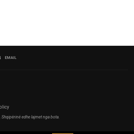
EMAIL
olicy
 Shqipërinë edhe lajmet nga bota.