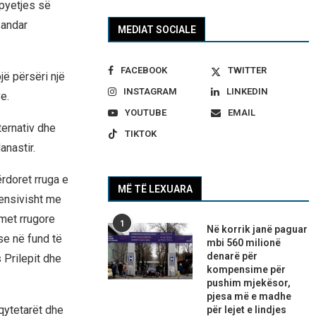
 pyetjes së
sandar
MEDIAT SOCIALE
FACEBOOK
TWITTER
jë përsëri një
INSTAGRAM
LINKEDIN
e.
YOUTUBE
EMAIL
ternativ dhe
TIKTOK
anastir.
rdoret rruga e
MË TË LEXUARA
tensivisht me
imet rrugore
1
Në korrik janë paguar
se në fund të
mbi 560 milionë
denarë për
s Prilepit dhe
kompensime për
pushim mjekësor,
pjesa më e madhe
qytetarët dhe
për lejet e lindjes