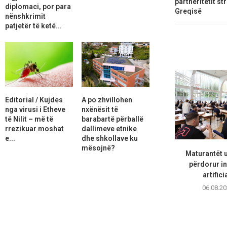
partneritetit s
diplomaci, por para
Greqisë
nënshkrimit
patjetër të ketë...
Editorial / Kujdes
A po zhvillohen
nga virusi i Etheve
nxënësit të
të Nilit – më të
barabartë përballë
rrezikuar moshat
dallimeve etnike
e...
dhe shkollave ku
mësojnë?
Maturantët 
përdorur in
artifici
06.08.20