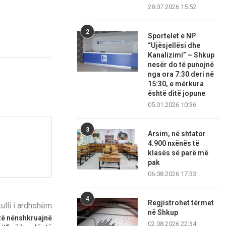
28.07.2026 15:52
2
Sportelet e NP
“Ujësjellësi dhe
Kanalizimi” – Shkup
nesër do të punojnë
nga ora 7:30 deri në
15:30, e mërkura
është ditë jopune
05.01.2026 10:36
3
Arsim, në shtator
4.900 nxënës të
klasës së parë më
pak
06.08.2026 17:33
4
Regjistrohet tërmet
kulli i ardhshëm
në Shkup
të nënshkruajnë
02.08.2026 22:34