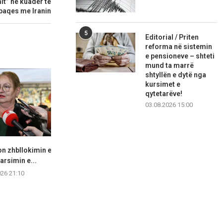
it” në kuadër të
paqes me Iranin
5
Editorial / Priten
reforma në sistemin
e pensioneve – shteti
mund ta marrë
shtyllën e dytë nga
kursimet e
qytetarëve!
03.08.2026 15:00
n zhbllokimin e
Fajin po e kërkojnë në vendin e
LSDM akuzon 
 arsimin e...
gabuar...
bisedime “në
026 21:10
06.08.2026 20:42
06.08.2