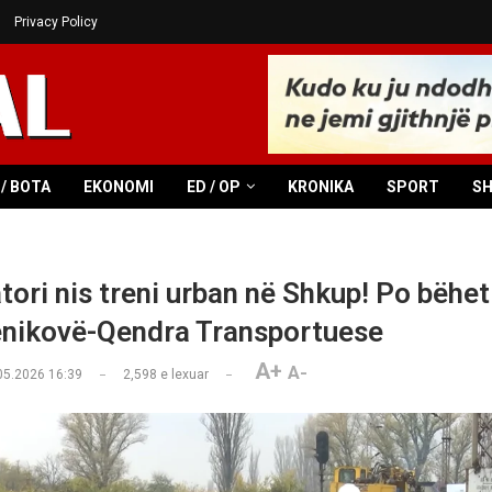
Privacy Policy
/ BOTA
EKONOMI
ED / OP
KRONIKA
SPORT
S
tori nis treni urban në Shkup! Po bëhet
lenikovë-Qendra Transportuese
A+
A-
05.2026 16:39
2,598
e lexuar