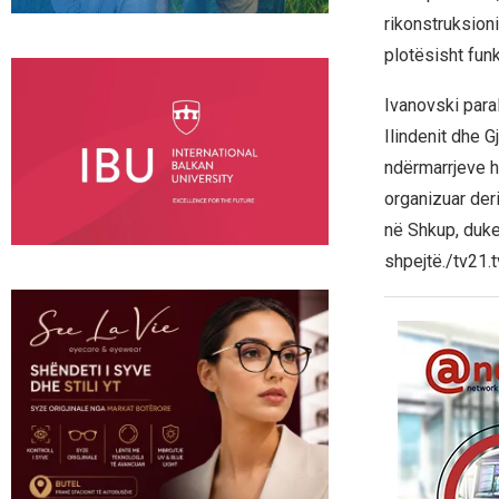
rikonstruksioni
plotësisht funk
Ivanovski paral
Ilindenit dhe G
ndërmarrjeve h
organizuar deri
në Shkup, duke
shpejtë./tv21.t