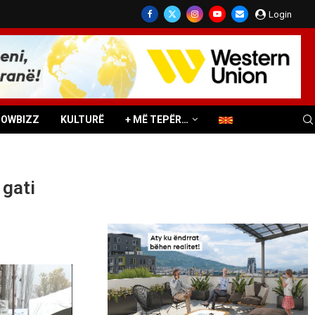
Login
HOWBIZZ
KULTURË
+ MË TEPËR…
 gati