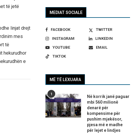
et të jetë
MEDIAT SOCIALE
dhe linjat drejt
FACEBOOK
TWITTER
oordinim mes
INSTAGRAM
LINKEDIN
rt të
YOUTUBE
EMAIL
nit hekurudhor
TIKTOK
 hekurudhën e
MË TË LEXUARA
1
Në korrik janë paguar
mbi 560 milionë
denarë për
kompensime për
pushim mjekësor,
pjesa më e madhe
për lejet e lindjes