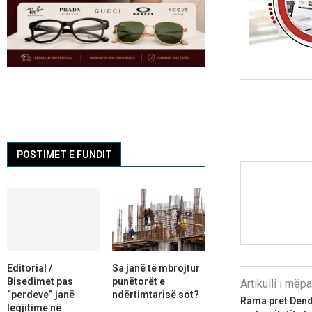
POSTIMET E FUNDIT
Editorial /
Sa janë të mbrojtur
Bisedimet pas
punëtorët e
Artikulli i më
“perdeve” janë
ndërtimtarisë sot?
Rama pret Dendi
legjitime në