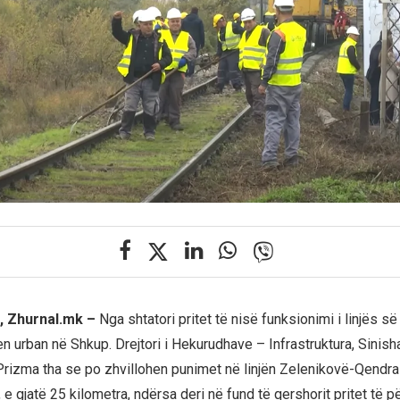
, Zhurnal.mk –
Nga shtatori pritet të nisë funksionimi i linjës së
ren urban në Shkup. Drejtori i Hekurudhave – Infrastruktura, Sinish
 Prizma tha se po zhvillohen punimet në linjën Zelenikovë-Qendra
e gjatë 25 kilometra, ndërsa deri në fund të qershorit pritet të p