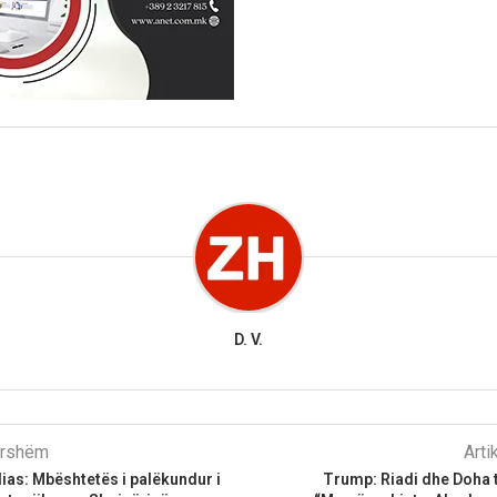
D. V.
parshëm
Arti
as: Mbështetës i palëkundur i
Trump: Riadi dhe Doha 