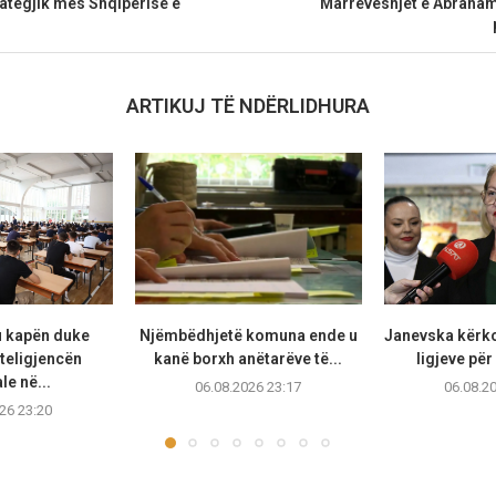
trategjik mes Shqipërisë e
“Marrëveshjet e Abraham
ARTIKUJ TË NDËRLIDHURA
u kapën duke
Njëmbëdhjetë komuna ende u
Janevska kërko
teligjencën
kanë borxh anëtarëve të...
ligjeve për
ale në...
06.08.2026 23:17
06.08.2
26 23:20