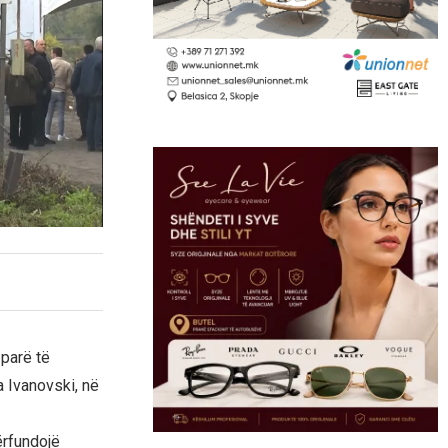
 parë të
a Ivanovski, në
ërfundojë