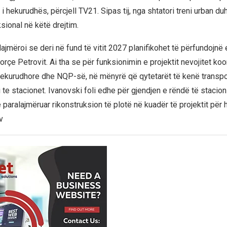
 i hekurudhës, përcjell TV21. Sipas tij, nga shtatori treni urban duh
sional në këtë drejtim.
ajmëroi se deri në fund të vitit 2027 planifikohet të përfundojnë e
jorçe Petrovit. Ai tha se për funksionimin e projektit nevojitet k
ekurudhore dhe NQP-së, në mënyrë që qytetarët të kenë transpo
 te stacionet. Ivanovski foli edhe për gjendjen e rëndë të stacio
 paralajmëruar rikonstruksion të plotë në kuadër të projektit për
v