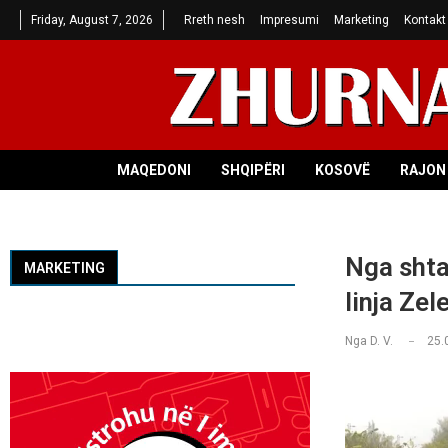
Friday, August 7, 2026
Rreth nesh
Impresumi
Marketing
Kontakt
MAQEDONI
SHQIPËRI
KOSOVË
RAJON 
Nga shta
MARKETING
linja Ze
Nga
D. V.
25.