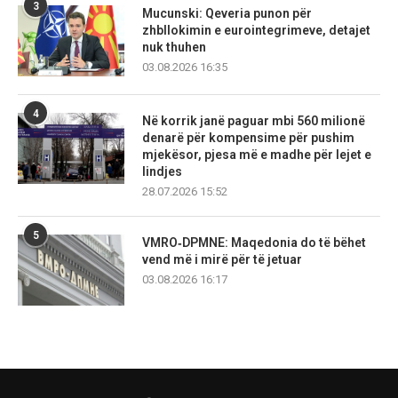
3
Mucunski: Qeveria punon për
zhbllokimin e eurointegrimeve, detajet
nuk thuhen
03.08.2026 16:35
4
Në korrik janë paguar mbi 560 milionë
denarë për kompensime për pushim
mjekësor, pjesa më e madhe për lejet e
lindjes
28.07.2026 15:52
5
VMRO‑DPMNE: Maqedonia do të bëhet
vend më i mirë për të jetuar
03.08.2026 16:17