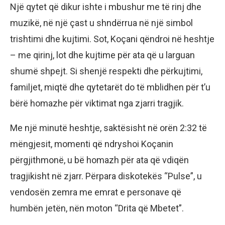
Një qytet që dikur ishte i mbushur me të rinj dhe
muzikë, në një çast u shndërrua në një simbol
trishtimi dhe kujtimi. Sot, Koçani qëndroi në heshtje
– me qirinj, lot dhe kujtime për ata që u larguan
shumë shpejt. Si shenjë respekti dhe përkujtimi,
familjet, miqtë dhe qytetarët do të mblidhen për t’u
bërë homazhe për viktimat nga zjarri tragjik.
Me një minutë heshtje, saktësisht në orën 2:32 të
mëngjesit, momenti që ndryshoi Koçanin
përgjithmonë, u bë homazh për ata që vdiqën
tragjikisht në zjarr. Përpara diskotekës “Pulse”, u
vendosën zemra me emrat e personave që
humbën jetën, nën moton “Drita që Mbetet”.