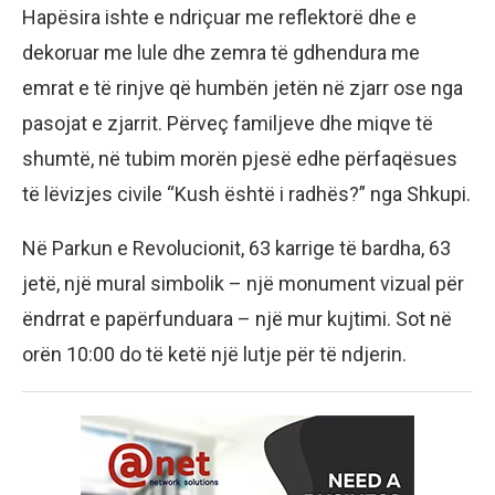
Hapësira ishte e ndriçuar me reflektorë dhe e
dekoruar me lule dhe zemra të gdhendura me
emrat e të rinjve që humbën jetën në zjarr ose nga
pasojat e zjarrit. Përveç familjeve dhe miqve të
shumtë, në tubim morën pjesë edhe përfaqësues
të lëvizjes civile “Kush është i radhës?” nga Shkupi.
Në Parkun e Revolucionit, 63 karrige të bardha, 63
jetë, një mural simbolik – një monument vizual për
ëndrrat e papërfunduara – një mur kujtimi. Sot në
orën 10:00 do të ketë një lutje për të ndjerin.