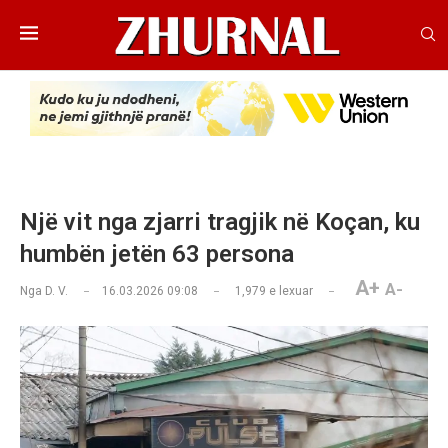
Një vit nga zjarri tragjik në Koçan, ku
humbën jetën 63 persona
A+
A-
Nga
D. V.
16.03.2026 09:08
1,979
e lexuar