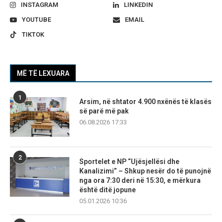
INSTAGRAM
LINKEDIN
YOUTUBE
EMAIL
TIKTOK
MË TË LEXUARA
1
Arsim, në shtator 4.900 nxënës të klasës
së parë më pak
06.08.2026 17:33
2
Sportelet e NP “Ujësjellësi dhe
Kanalizimi” – Shkup nesër do të punojnë
nga ora 7:30 deri në 15:30, e mërkura
është ditë jopune
05.01.2026 10:36