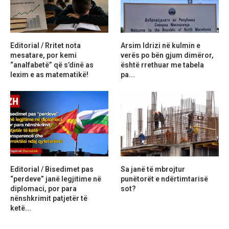
Editorial / Rritet nota
Arsim Idrizi në kulmin e
mesatare, por kemi
verës po bën gjum dimëror,
“analfabetë” që s’dinë as
është rrethuar me tabela
lexim e as matematikë!
pa...
Editorial / Bisedimet pas
Sa janë të mbrojtur
“perdeve” janë legjitime në
punëtorët e ndërtimtarisë
diplomaci, por para
sot?
nënshkrimit patjetër të
ketë...