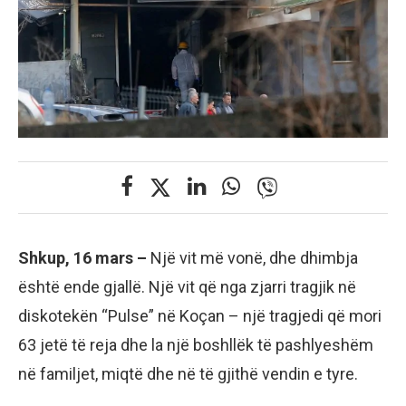
Shkup, 16 mars –
Një vit më vonë, dhe dhimbja
është ende gjallë. Një vit që nga zjarri tragjik në
diskotekën “Pulse” në Koçan – një tragjedi që mori
63 jetë të reja dhe la një boshllëk të pashlyeshëm
në familjet, miqtë dhe në të gjithë vendin e tyre.