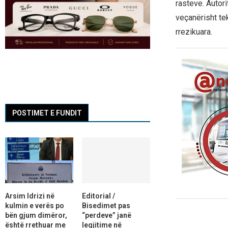
rasteve. Autor
veçanërisht tek
rrezikuara.
POSTIMET E FUNDIT
Arsim Idrizi në
Editorial /
kulmin e verës po
Bisedimet pas
bën gjum dimëror,
“perdeve” janë
është rrethuar me
legjitime në