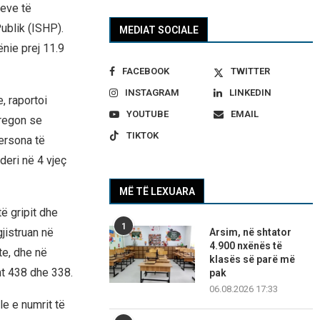
jeve të
ublik (ISHP).
MEDIAT SOCIALE
ënie prej 11.9
FACEBOOK
TWITTER
INSTAGRAM
LINKEDIN
, raportoi
YOUTUBE
EMAIL
regon se
TIKTOK
ersona të
deri në 4 vjeç
MË TË LEXUARA
ë gripit dhe
1
jistruan në
Arsim, në shtator
4.900 nxënës të
te, dhe në
klasës së parë më
ht 438 dhe 338.
pak
06.08.2026 17:33
le e numrit të