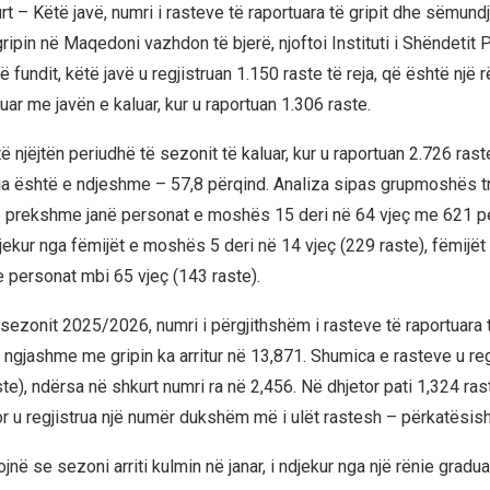
t – Këtë javë, numri i rasteve të raportuara të gripit dhe sëmund
pin në Maqedoni vazhdon të bjerë, njoftoi Instituti i Shëndetit P
të fundit, këtë javë u regjistruan 1.150 raste të reja, që është një r
ar me javën e kaluar, kur u raportuan 1.306 raste.
 njëjtën periudhë të sezonit të kaluar, kur u raportuan 2.726 raste
a është e ndjeshme – 57,8 përqind. Analiza sipas grupmoshës t
e prekshme janë personat e moshës 15 deri në 64 vjeç me 621 p
djekur nga fëmijët e moshës 5 deri në 14 vjeç (229 raste), fëmijët 
e personat mbi 65 vjeç (143 raste).
i sezonit 2025/2026, numri i përgjithshëm i rasteve të raportuara t
ngjashme me gripin ka arritur në 13,871. Shumica e rasteve u reg
ste), ndërsa në shkurt numri ra në 2,456. Në dhjetor pati 1,324 ras
or u regjistrua një numër dukshëm më i ulët rastesh – përkatësis
jnë se sezoni arriti kulmin në janar, i ndjekur nga një rënie gradua