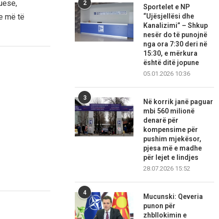
uese,
2
Sportelet e NP
“Ujësjellësi dhe
ve më të
Kanalizimi” – Shkup
nesër do të punojnë
nga ora 7:30 deri në
15:30, e mërkura
është ditë jopune
05.01.2026 10:36
3
Në korrik janë paguar
mbi 560 milionë
denarë për
kompensime për
pushim mjekësor,
pjesa më e madhe
për lejet e lindjes
28.07.2026 15:52
4
Mucunski: Qeveria
punon për
zhbllokimin e