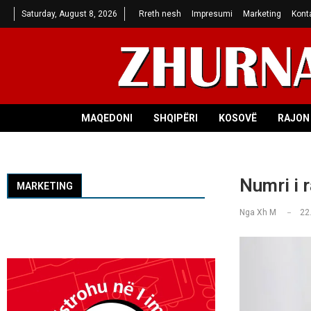
Saturday, August 8, 2026
Rreth nesh
Impresumi
Marketing
Kont
MAQEDONI
SHQIPËRI
KOSOVË
RAJON 
Numri i r
MARKETING
Nga
Xh M
22