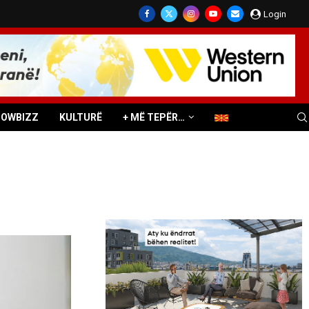
Login
HOWBIZZ
KULTURË
+ MË TEPËR…