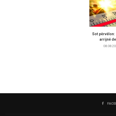
Sot përvëlon:
arrijnë de
08.08.20
FACE