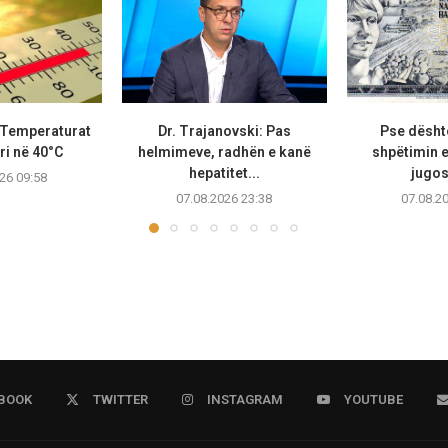
 Temperaturat
Dr. Trajanovski: Pas
Pse dështo
ri në 40°C
helmimeve, radhën e kanë
shpëtimin 
hepatitet...
jugos
26 09:58
07.08.2026 23:38
07.08.2
BOOK
TWITTER
INSTAGRAM
YOUTUBE