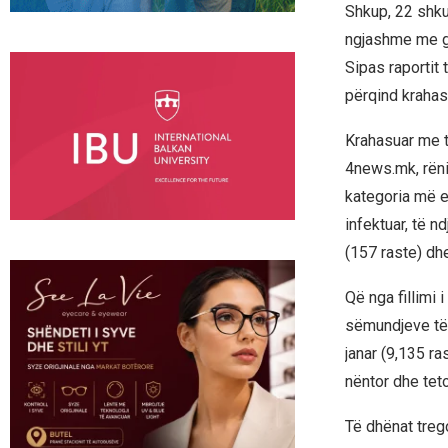
Shkup, 22 shkur
ngjashme me gri
Sipas raportit 
përqind krahasu
Krahasuar me të
4news.mk, rëni
kategoria më 
infektuar, të n
(157 raste) dh
Që nga fillimi 
sëmundjeve të 
janar (9,135 ra
nëntor dhe tet
Të dhënat trego