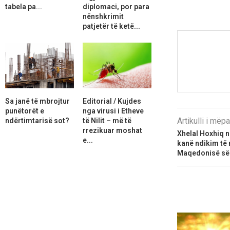
tabela pa...
diplomaci, por para
nënshkrimit
patjetër të ketë...
Sa janë të mbrojtur
Editorial / Kujdes
punëtorët e
nga virusi i Etheve
Artikulli i më
ndërtimtarisë sot?
të Nilit – më të
rrezikuar moshat
Xhelal Hoxhiq n
e...
kanë ndikim të 
Maqedonisë së 