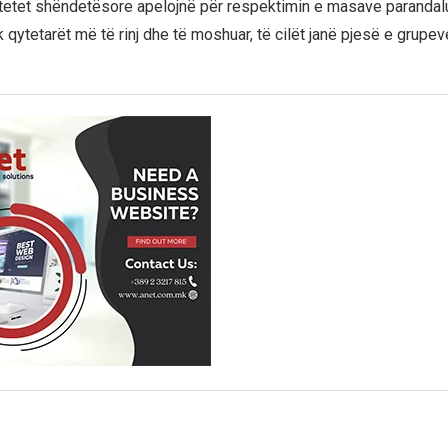
itetet shëndetësore apelojnë për respektimin e masave parandal
 qytetarët më të rinj dhe të moshuar, të cilët janë pjesë e grupe