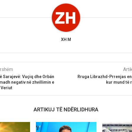
XH M
parshëm
Arti
ë Sarajevë: Vuçiq dhe Orbán
Rruga Librazhd-Prrenjas end
madh negativ në zhvillimin e
kur mund të r
Veriut
ARTIKUJ TË NDËRLIDHURA