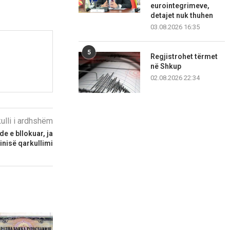
eurointegrimeve,
detajet nuk thuhen
03.08.2026 16:35
5
Regjistrohet tërmet
në Shkup
02.08.2026 22:34
kulli i ardhshëm
e e bllokuar, ja
inisë qarkullimi