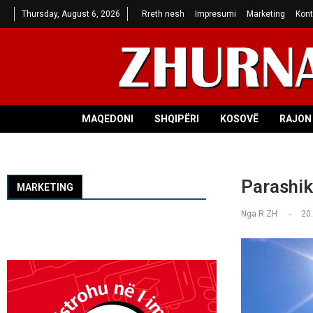
Thursday, August 6, 2026
Rreth nesh
Impresumi
Marketing
Kont
MAQEDONI
SHQIPËRI
KOSOVË
RAJON 
Parashiki
MARKETING
Nga
R.ZH
20