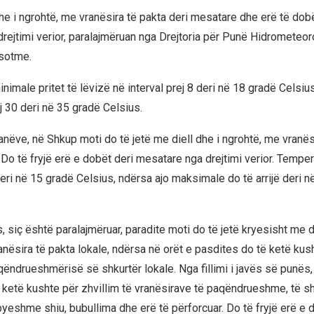
he i ngrohtë, me vranësira të pakta deri mesatare dhe erë të dobë
rejtimi verior, paralajmëruan nga Drejtoria për Punë Hidrometeor
 sotme.
imale pritet të lëvizë në interval prej 8 deri në 18 gradë Celsius
 30 deri në 35 gradë Celsius.
anëve, në Shkup moti do të jetë me diell dhe i ngrohtë, me vranës
 Do të fryjë erë e dobët deri mesatare nga drejtimi verior. Tempe
eri në 15 gradë Celsius, ndërsa ajo maksimale do të arrijë deri n
, siç është paralajmëruar, paradite moti do të jetë kryesisht me di
anësira të pakta lokale, ndërsa në orët e pasdites do të ketë kus
qëndrueshmërisë së shkurtër lokale. Nga fillimi i javës së punës,
 ketë kushte për zhvillim të vranësirave të paqëndrueshme, të 
byeshme shiu, bubullima dhe erë të përforcuar. Do të fryjë erë e 