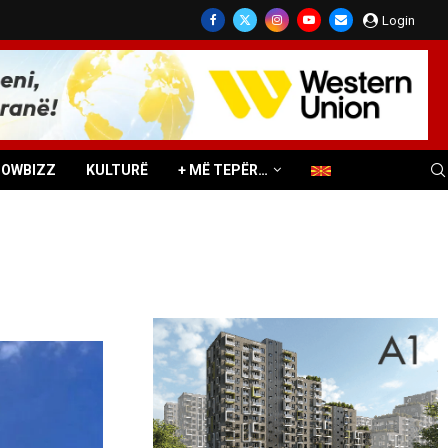
Login
HOWBIZZ
KULTURË
+ MË TEPËR…