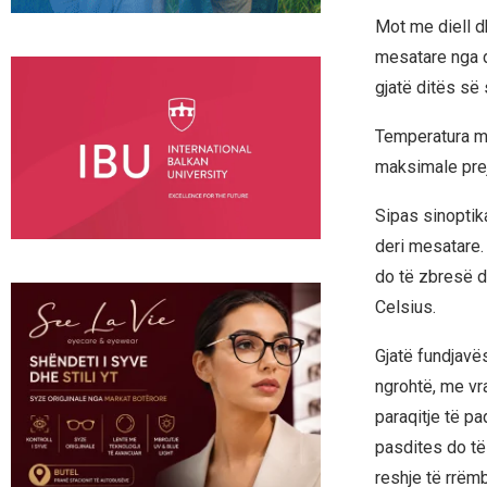
Mot me diell d
mesatare nga d
gjatë ditës së
Temperatura min
maksimale prej
Sipas sinoptik
deri mesatare.
do të zbresë d
Celsius.
Gjatë fundjavës
ngrohtë, me vr
paraqitje të pa
pasdites do të
reshje të rrëm