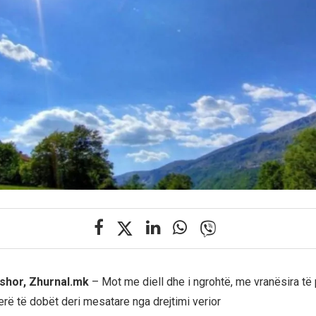
shor, Zhurnal.mk
– Mot me diell dhe i ngrohtë, me vranësira të 
rë të dobët deri mesatare nga drejtimi verior