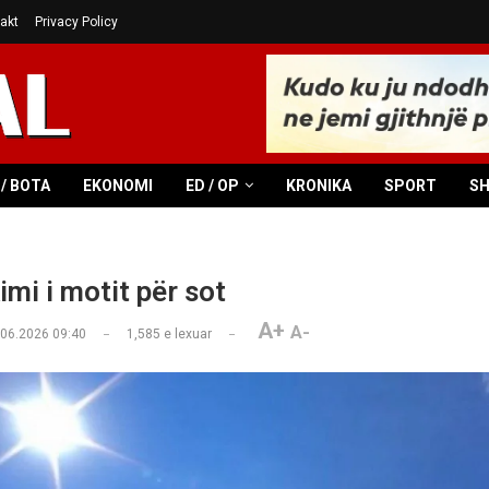
akt
Privacy Policy
/ BOTA
EKONOMI
ED / OP
KRONIKA
SPORT
S
mi i motit për sot
A+
A-
.06.2026 09:40
1,585
e lexuar