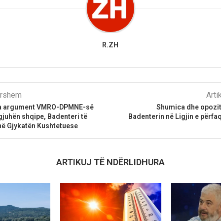
R.ZH
parshëm
Arti
dha argument VMRO-DPMNE-së
Shumica dhe opozit
gjuhën shqipe, Badenteri të
Badenterin në Ligjin e përfaq
në Gjykatën Kushtetuese
ARTIKUJ TË NDËRLIDHURA