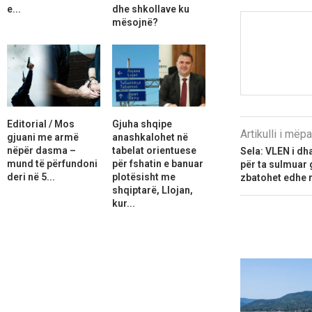
e...
dhe shkollave ku
mësojnë?
Editorial / Mos
Gjuha shqipe
Artikulli i më
gjuani me armë
anashkalohet në
nëpër dasma –
tabelat orientuese
Sela: VLEN i 
mund të përfundoni
për fshatin e banuar
për ta sulmuar 
deri në 5...
plotësisht me
zbatohet edhe 
shqiptarë, Llojan,
kur...