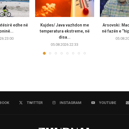
atësirë edhe në
Kujdes/ Java vazhdon me
Arsovski: Ma
ninë...
temperatura ekstreme, në
në fazën e “hip
disa...
26 23:00
05.08.2
05.08.2026 22:33
BOOK
TWITTER
INSTAGRAM
YOUTUBE