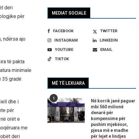
t deri
MEDIAT SOCIALE
ologjike për
FACEBOOK
TWITTER
, ndërsa ajo
INSTAGRAM
LINKEDIN
YOUTUBE
EMAIL
TIKTOK
ira të pakta
ratura minimale
ë 35 gradë
MË TË LEXUARA
1
Në korrik janë paguar
ell dhe i
mbi 560 milionë
hte për
denarë për
 në orët e
kompensime për
pushim mjekësor,
shoqëruara me
pjesa më e madhe
dobët deri
për lejet e lindjes