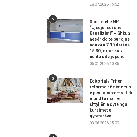
28.07.2026 15:52
2
Sportelet e NP
“Ujësjellësi dhe
Kanalizimi” – Shkup
nesër do të punojnë
nga ora 7:30 deri në
15:30, e mërkura
është ditë jopune
05.01.2026 10:36
3
Editorial / Priten
reforma në sistemin
e pensioneve – shteti
mund ta marrë
shtyllën e dytë nga
kursimet e
qytetarëve!
03.08.2026 15:00