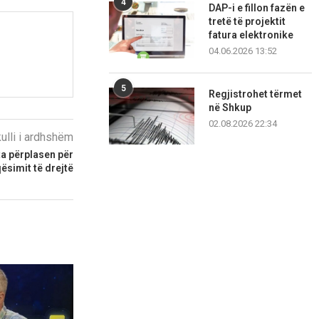
4
DAP-i e fillon fazën e
tretë të projektit
fatura elektronike
04.06.2026 13:52
5
Regjistrohet tërmet
në Shkup
02.08.2026 22:34
kulli i ardhshëm
a përplasen për
ësimit të drejtë