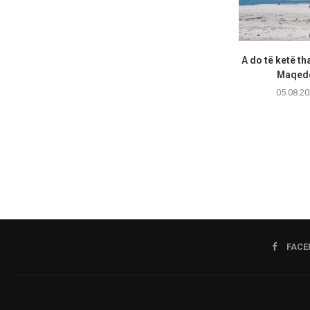
A do të ketë th
Maqedo
05.08.20
FACE