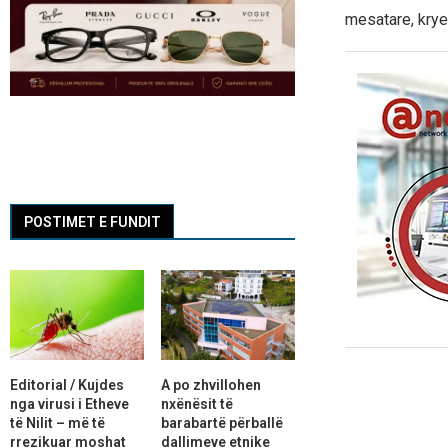
mesatare, kryes
POSTIMET E FUNDIT
Editorial / Kujdes
A po zhvillohen
nga virusi i Etheve
nxënësit të
të Nilit – më të
barabartë përballë
rrezikuar moshat
dallimeve etnike