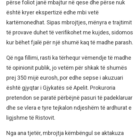
përse foliot janë mbajtur në qese dhe përse nuk
është kryer ekspertizë edhe mbi vetë
kartëmonedhat. Sipas mbrojtjes, mënyra e trajtimit
të provave duhet të verifikohet me kujdes, sidomos
kur bëhet fjalë për një shumë kaq të madhe parash.
Që nga fillimi, rasti ka tërhequr vëmendje të madhe
të opinionit publik, jo vetëm për shkak të shumës
prej 350 mijë eurosh, por edhe sepse i akuzuari
është gjyqtar i Gjykatës së Apelit. Prokuroria
pretendon se paratë përbëjnë pasuri të padeklaruar
dhe se vlera e tyre tejkalon ndjeshëm të ardhurat e
ligjshme të Ristovit.
Nga ana tjetër, mbrojtja këmbëngul se aktakuza