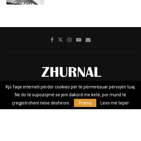
Kjo faqe interneti përdor cookies për të përmirësuar përvojën tuaj.
Rreth nesh
Impresumi
Marketing
Kontakt
Ne do të supozojmë se jeni dakord me këtë, por mund të
Privacy Policy
çregjistroheni nëse dëshironi.
Pranoj
Lexo më tepër
Zhurnal.mk është Agjenci e Lajmeve e pavarur, e themeluar në vitin
2009, që e mbulon Maqedoninë, Kosovën, Shqipërinë edhe lajmet
nga bota.
@2026 - All Right Reserved. Designed and Developed by
Anet.Com.Mk