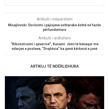
Artikulli i mëparshëm
Misajlovski: Dorëzimi i pajisjeve ushtarake është në fazën
përfundimtare
Artikulli i ardhshëm
“Rikonstruimi i qeverisë”, Kasami: Jemi të kënaqur me
ndarjen e posteve, “Drejtësia” ka qenë kërkesë e jonë
ARTIKUJ TË NDËRLIDHURA