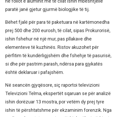
në foliot e aluminit me të cilat ishin mbështjellë
paratë janë gjetur gjurmë biologjike të tij.
Bëhet fjalë për para të paketuara në kartëmonedha
prej 500 dhe 200 eurosh, të cilat, sipas Prokurorisë,
ishin fshehur në një mur, pas pllakave dhe
elementeve të kuzhinës. Ristov akuzohet për
përfitim të kundërligjshëm dhe fshehje të pasurisë,
si dhe për pastrim parash, ndërsa para gjykatës
është deklaruar i pafajshëm.
Në seancën gjyqësore, siç raportoi televizioni
Televizioni Telma, ekspertët sqaruan se për analizë
ishin dorëzuar 13 mostra, por vetëm dy prej tyre
ishin të përshtatshme për ekzaminim forenzik. Nga