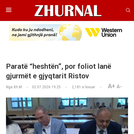
Paratë “heshtën”, por foliot lanë
gjurmët e gjyqtarit Ristov
A+
A-
Nga
Xh M
02.07.2026 19:25
2,181
e lexuar