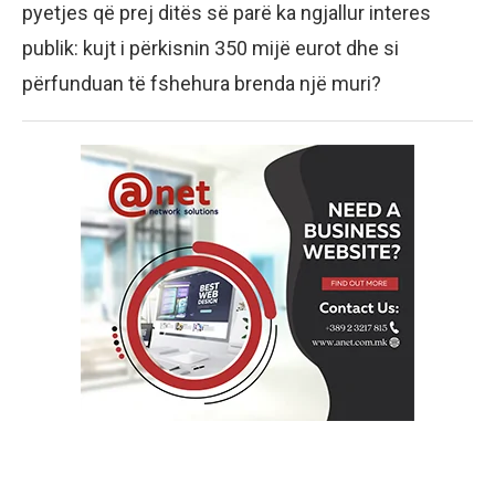
pyetjes që prej ditës së parë ka ngjallur interes
publik: kujt i përkisnin 350 mijë eurot dhe si
përfunduan të fshehura brenda një muri?