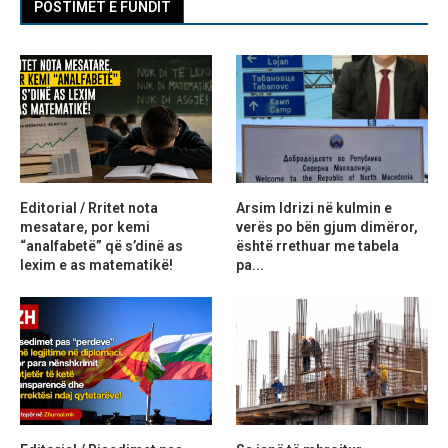
POSTIMET E FUNDIT
Editorial / Rritet nota
Arsim Idrizi në kulmin e
mesatare, por kemi
verës po bën gjum dimëror,
“analfabetë” që s’dinë as
është rrethuar me tabela
lexim e as matematikë!
pa...