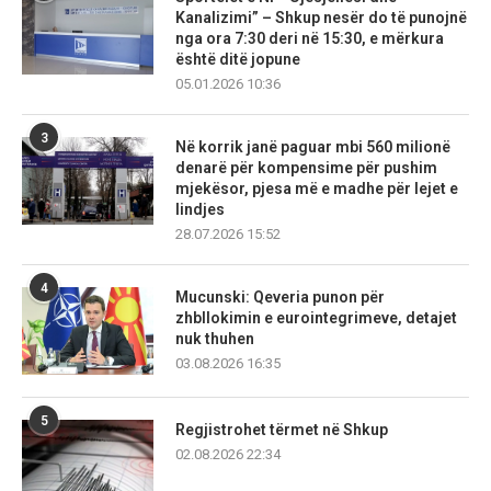
Kanalizimi” – Shkup nesër do të punojnë
nga ora 7:30 deri në 15:30, e mërkura
është ditë jopune
05.01.2026 10:36
3
Në korrik janë paguar mbi 560 milionë
denarë për kompensime për pushim
mjekësor, pjesa më e madhe për lejet e
lindjes
28.07.2026 15:52
4
Mucunski: Qeveria punon për
zhbllokimin e eurointegrimeve, detajet
nuk thuhen
03.08.2026 16:35
5
Regjistrohet tërmet në Shkup
02.08.2026 22:34