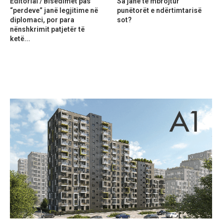
Editorial / Bisedimet pas
Sa janë të mbrojtur
“perdeve” janë legjitime në
punëtorët e ndërtimtarisë
diplomaci, por para
sot?
nënshkrimit patjetër të
ketë...