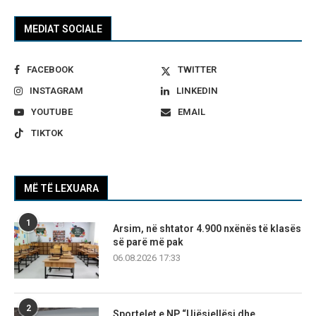
MEDIAT SOCIALE
FACEBOOK
TWITTER
INSTAGRAM
LINKEDIN
YOUTUBE
EMAIL
TIKTOK
MË TË LEXUARA
1
Arsim, në shtator 4.900 nxënës të klasës
së parë më pak
06.08.2026 17:33
2
Sportelet e NP “Ujësjellësi dhe