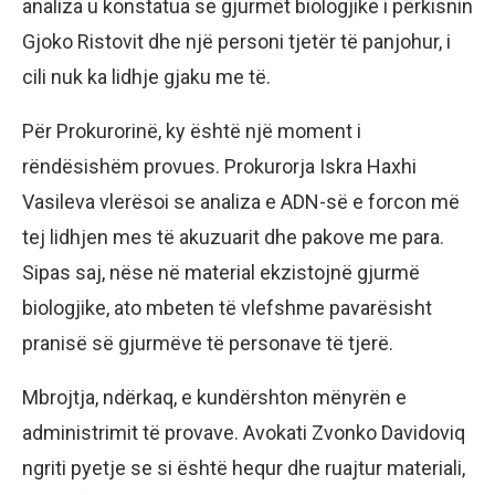
analiza u konstatua se gjurmët biologjike i përkisnin
Gjoko Ristovit dhe një personi tjetër të panjohur, i
cili nuk ka lidhje gjaku me të.
Për Prokurorinë, ky është një moment i
rëndësishëm provues. Prokurorja Iskra Haxhi
Vasileva vlerësoi se analiza e ADN-së e forcon më
tej lidhjen mes të akuzuarit dhe pakove me para.
Sipas saj, nëse në material ekzistojnë gjurmë
biologjike, ato mbeten të vlefshme pavarësisht
pranisë së gjurmëve të personave të tjerë.
Mbrojtja, ndërkaq, e kundërshton mënyrën e
administrimit të provave. Avokati Zvonko Davidoviq
ngriti pyetje se si është hequr dhe ruajtur materiali,