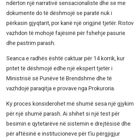
ndërton një narrativë sensacionaliste dhe se me
dokumente do të dëshmojë se paratë nuk i
përkasin gjyqtarit, por kanë një origjinë tjetër. Ristov
vazhdon të mohojë fajësinë për fshehje pasurie
dhe pastrim parash.
Seanca e radhës është caktuar për 14 korrik, kur
pritet të dëshmojë edhe një ekspert tjetër i
Ministrisë së Punëve të Brendshme dhe të
vazhdojë paraqitja e provave nga Prokuroria.
Ky proces konsiderohet më shumë sesa një gjykim
për një shumë parash. Ai shihet si një test për
besimin e qytetarëve në sistemin e drejtësisë dhe
për aftësinë e institucioneve për t’iu përgjigjur