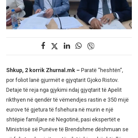
Shkup, 2 korrik Zhurnal.mk –
Paratë “heshtën”,
por foliot lanë gjurmët e gjyqtarit Gjoko Ristov.
Detaje të reja nga gjykimi ndaj gjyqtarit të Apelit
rikthyen në qendër të vëmendjes rastin e 350 mijë
eurove të gjetura të fshehura në murin e një
shtëpie familjare në Negotinë, pasi ekspertët e
Ministrisë së Punëve të Brendshme dëshmuan se