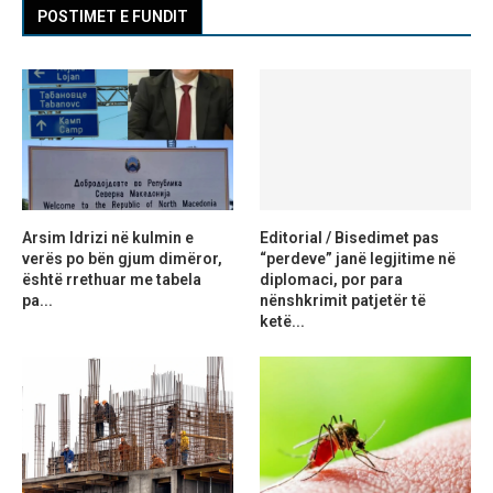
POSTIMET E FUNDIT
Arsim Idrizi në kulmin e
Editorial / Bisedimet pas
verës po bën gjum dimëror,
“perdeve” janë legjitime në
është rrethuar me tabela
diplomaci, por para
pa...
nënshkrimit patjetër të
ketë...