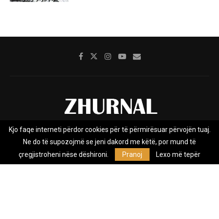
Kjo faqe interneti përdor cookies për të përmirësuar përvojën tuaj.
Rreth nesh
Impresumi
Marketing
Kontakt
Ne do të supozojmë se jeni dakord me këtë, por mund të
Privacy Policy
çregjistroheni nëse dëshironi.
Pranoj
Lexo më tepër
Zhurnal.mk është Agjenci e Lajmeve e pavarur, e themeluar në vitin
2009, që e mbulon Maqedoninë, Kosovën, Shqipërinë edhe lajmet
nga bota.
@2026 - All Right Reserved. Designed and Developed by
Anet.Com.Mk