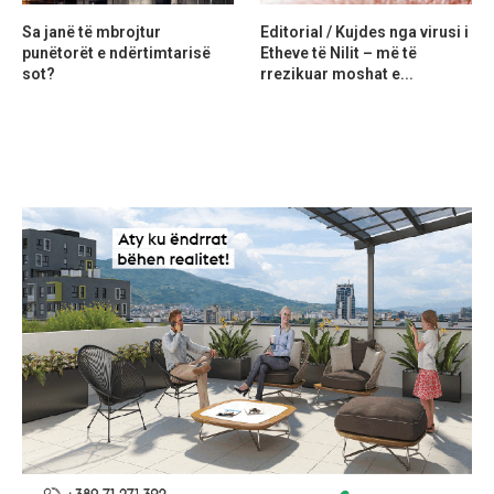
Sa janë të mbrojtur
Editorial / Kujdes nga virusi i
punëtorët e ndërtimtarisë
Etheve të Nilit – më të
sot?
rrezikuar moshat e...