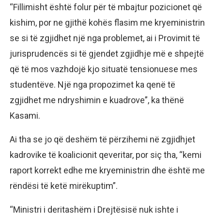
“Fillimisht është folur për të mbajtur pozicionet që
kishim, por ne gjithë kohës flasim me kryeministrin
se si të zgjidhet një nga problemet, ai i Provimit të
jurisprudencës si të gjendet zgjidhje më e shpejtë
që të mos vazhdojë kjo situatë tensionuese mes
studentëve. Një nga propozimet ka qenë të
zgjidhet me ndryshimin e kuadrove”, ka thënë
Kasami.
Ai tha se jo që deshëm të përzihemi në zgjidhjet
kadrovike të koalicionit qeveritar, por siç tha, “kemi
raport korrekt edhe me kryeministrin dhe është me
rëndësi të ketë mirëkuptim”.
“Ministri i deritashëm i Drejtësisë nuk ishte i