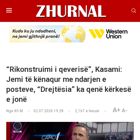
“Rikonstruimi i qeverisë”, Kasami:
Jemi të kënaqur me ndarjen e
posteve, “Drejtësia” ka qenë kërkesë
e jonë
A+
A-
Nga
Xh M
02.07.2026 19:28
2,167
e lexuar