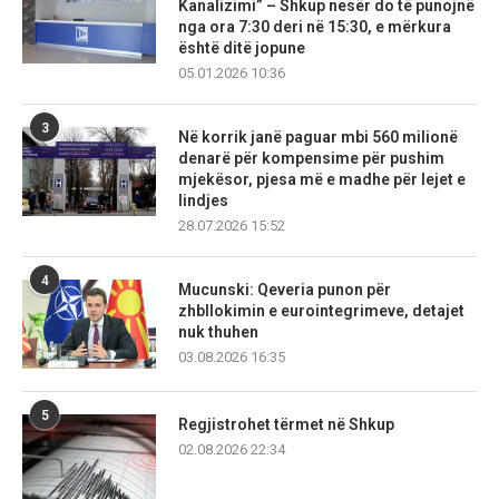
Kanalizimi” – Shkup nesër do të punojnë
nga ora 7:30 deri në 15:30, e mërkura
është ditë jopune
05.01.2026 10:36
3
Në korrik janë paguar mbi 560 milionë
denarë për kompensime për pushim
mjekësor, pjesa më e madhe për lejet e
lindjes
28.07.2026 15:52
4
Mucunski: Qeveria punon për
zhbllokimin e eurointegrimeve, detajet
nuk thuhen
03.08.2026 16:35
5
Regjistrohet tërmet në Shkup
02.08.2026 22:34