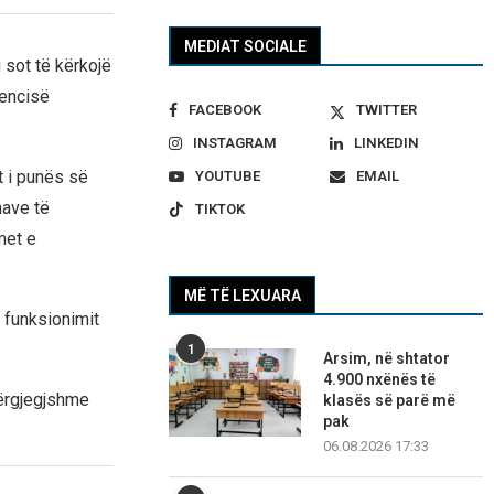
MEDIAT SOCIALE
 sot të kërkojë
jencisë
FACEBOOK
TWITTER
INSTAGRAM
LINKEDIN
t i punës së
YOUTUBE
EMAIL
nave të
TIKTOK
met e
MË TË LEXUARA
 funksionimit
1
Arsim, në shtator
4.900 nxënës të
përgjegjshme
klasës së parë më
pak
06.08.2026 17:33