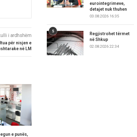
eurointegrimeve,
detajet nuk thuhen
03.08.2026 16:35
5
Regjistrohet tërmet
kulli i ardhshëm
në Shkup
tua për nisjen e
02.08.2026 22:34
ushtarake në LM
regun e punës,
Senati i SHBA-ve konfirmon
“Ju erdhi fu