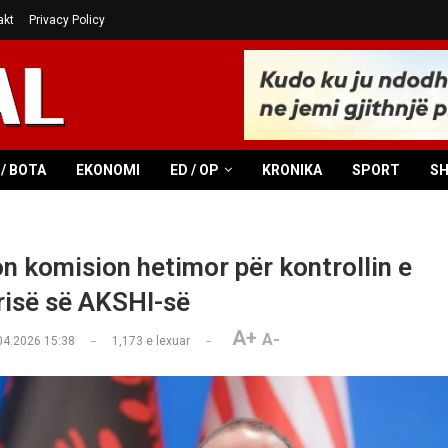
akt
Privacy Policy
/ BOTA
EKONOMI
ED / OP
KRONIKA
SPORT
S
n komision hetimor për kontrollin e
risë së AKSHI-së
A+
A-
04.2026 15:38
1,173
e lexuar