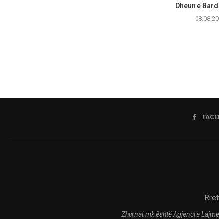
Dheun e Bardhë
08.08.20
FACE
Rret
Zhurnal.mk është Agjenci e Lajme