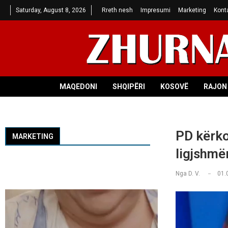
Saturday, August 8, 2026
Rreth nesh
Impresumi
Marketing
Kont
MAQEDONI
SHQIPËRI
KOSOVË
RAJON 
PD kërko
MARKETING
ligjshmë
Nga
D. V.
01.