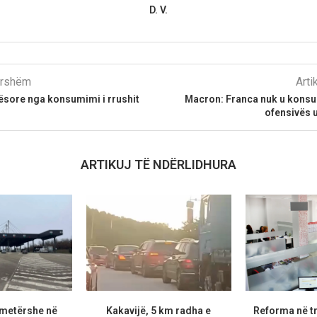
D. V.
parshëm
Arti
ësore nga konsumimi i rrushit
Macron: Franca nuk u konsul
ofensivës 
ARTIKUJ TË NDËRLIDHURA
metërshe në
Kakavijë, 5 km radha e
Reforma në t