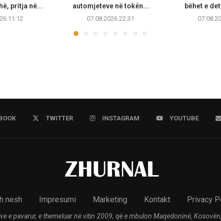
, pritja në...
automjeteve në tokën...
bëhet e de
26 11:12
07.08.2026 22:31
07.08.2
BOOK
TWITTER
INSTAGRAM
YOUTUBE
h nesh
Impresumi
Marketing
Kontakt
Privacy P
ve e pavarur, e themeluar në vitin 2009, që e mbulon Maqedoninë, Kosovën,