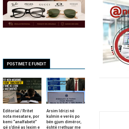
POSTIMET E FUNDIT
Editorial / Rritet
Arsim Idrizi në
nota mesatare, por
kulmin e verës po
kemi “analfabetë”
bën gjum dimëror,
që s’dinë as lexim e
është rrethuar me