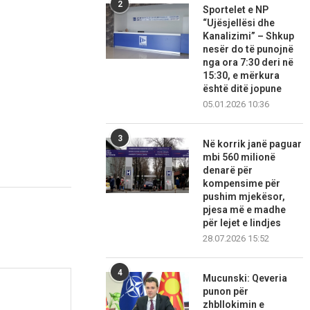
2
Sportelet e NP
“Ujësjellësi dhe
Kanalizimi” – Shkup
nesër do të punojnë
nga ora 7:30 deri në
15:30, e mërkura
është ditë jopune
05.01.2026 10:36
3
Në korrik janë paguar
mbi 560 milionë
denarë për
kompensime për
pushim mjekësor,
pjesa më e madhe
për lejet e lindjes
28.07.2026 15:52
4
Mucunski: Qeveria
punon për
zhbllokimin e