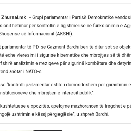
l, Zhurnal.mk –
Grupi parlamentar i Partisë Demokratike vendosi
sionit hetimor për kontrollin e ligjshmërisë në funksionimin e Ag
hoqërisë së Informacionit (AKSHI).
it parlamentar të PD-së Gazment Bardhi bëri të ditur sot se objek
të edhe vlerësimi i sigurisë kibernetike dhe mbrojtjes së të dhë
rfshirë analizimin e rreziqeve për sigurinë kombëtare dhe detyri
vend anëtar i NATO-s.
 se “kontrolli parlamentar është i domosdoshëm për garantimin e
nstitucioneve dhe mbrojtjen e interesit publik”.
të kushtetuese e opozitës, apelojmë mazhorancën të tregohet e 
gojë ushtrimin e kësaj përgjegjësie”, u shpreh Bardhi.