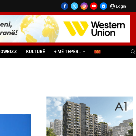
Login
HOWBIZZ
KULTURË
+ MË TEPËR…