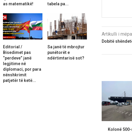
as matematikë!
tabela pa...
Artikulli i më
Dobitë shëndet
Editorial /
Sa janë të mbrojtur
Bisedimet pas
punëtorët e
“perdeve” janë
ndërtimtarisë sot?
legjitime në
diplomaci, por para
nënshkrimit
patjetër të ketë...
Kolonë 500-