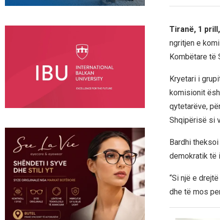
Tiranë, 1 pril
ngritjen e komi
Kombëtare të S
Kryetari i grup
komisionit ësh
qytetarëve, pë
Shqipërisë si 
Bardhi theksoi
demokratik të i
“Si një e drej
dhe të mos pen