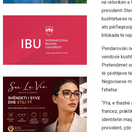
në retorikën e 
presidenti St
kushtetuese nu
ato përfaqësoj
bllokada të reja
Pendarovski në
vendosë kushte
Pretendimet se
të çështjeve të
Negociuese me 
fshehur.
“Pra, e thashë
francez, prakti
identitetin maq
president, çdo