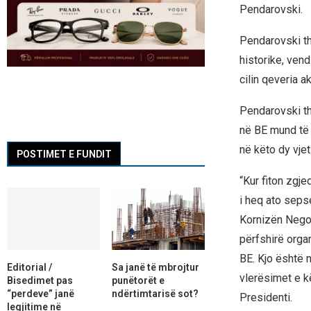
Pendarovski.
Pendarovski th
historike, ven
cilin qeveria a
Pendarovski t
në BE mund të 
në këto dy vjet
POSTIMET E FUNDIT
“Kur fiton zgj
i heq ato sepse
Kornizën Negoci
përfshirë orga
BE. Kjo është n
Editorial /
Sa janë të mbrojtur
vlerësimet e kë
Bisedimet pas
punëtorët e
“perdeve” janë
ndërtimtarisë sot?
Presidenti.
legjitime në