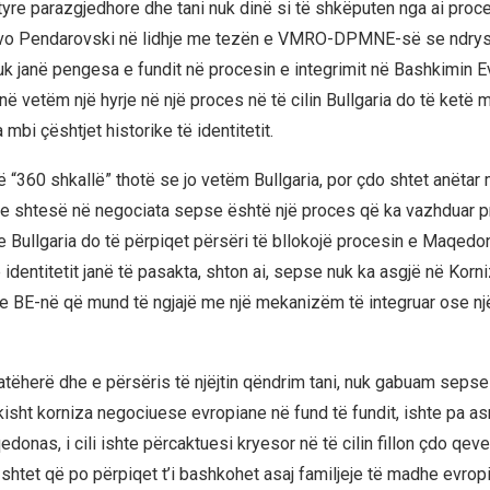
tyre parazgjedhore dhe tani nuk dinë si të shkëputen nga ai proce
evo Pendarovski në lidhje me tezën e VMRO-DPMNE-së se ndry
k janë pengesa e fundit në procesin e integrimit në Bashkimin E
në vetëm një hyrje në një proces në të cilin Bullgaria do të ketë 
 mbi çështjet historike të identitetit.
 “360 shkallë” thotë se jo vetëm Bullgaria, por çdo shtet anëtar
 shtesë në negociata sepse është një proces që ka vazhduar pr
 Bullgaria do të përpiqet përsëri të bllokojë procesin e Maqedo
 identitetit janë të pasakta, shton ai, sepse nuk ka asgjë në Korn
BE-në që mund të ngjajë me një mekanizëm të integruar ose një
 atëherë dhe e përsëris të njëjtin qëndrim tani, nuk gabuam seps
kisht korniza negociuese evropiane në fund të fundit, ishte pa as
edonas, i cili ishte përcaktuesi kryesor në të cilin fillon çdo qeve
 shtet që po përpiqet t’i bashkohet asaj familjeje të madhe evrop