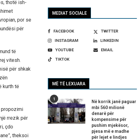
s, thotë ish-
shimet
MEDIAT SOCIALE
vropian, por se
mundësi për
FACEBOOK
TWITTER
INSTAGRAM
LINKEDIN
YOUTUBE
EMAIL
 mund të
TIKTOK
ej vitesh.
nisë për shkak
izën
MË TË LEXUARA
 kurth të
1
Në korrik janë paguar
mbi 560 milionë
e propozimi
denarë për
një rrezik për
kompensime për
pushim mjekësor,
ri, çdo
pjesa më e madhe
iane”, theksoi
për lejet e lindjes