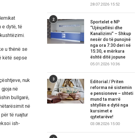
28.07.2026 15:52
lemikat
2
Sportelet e NP
 e dytë, të
“Ujësjellësi dhe
Kanalizimi” – Shkup
 kushtëzimi.
nesër do të punojnë
nga ora 7:30 deri në
e u thënë se
15:30, e mërkura
është ditë jopune
ë këtë sepse
05.01.2026 10:36
3
çështjeve, nuk
Editorial / Priten
reforma në sistemin
 gjoja në
e pensioneve – shteti
shin bullgarë,
mund ta marrë
shtyllën e dytë nga
nëtarësimit në
kursimet e
për të ruajtur
qytetarëve!
eksoi ish-
03.08.2026 15:00