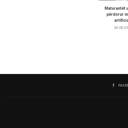
Maturantët 
përdorur in
artifici
06.08.20
FACE