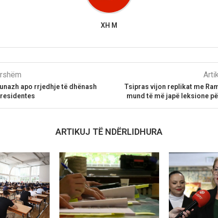
XH M
parshëm
Arti
unazh apo rrjedhje të dhënash
Tsipras vijon replikat me R
presidentes
mund të më japë leksione pë
ARTIKUJ TË NDËRLIDHURA