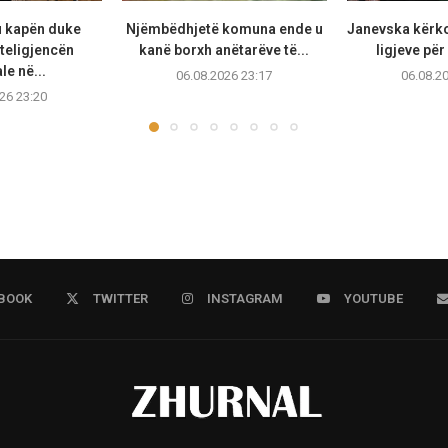
u kapën duke
Njëmbëdhjetë komuna ende u
Janevska kërko
teligjencën
kanë borxh anëtarëve të...
ligjeve për
ale në...
06.08.2026 23:17
06.08.2
26 23:20
BOOK
TWITTER
INSTAGRAM
YOUTUBE