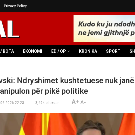
Privacy Policy
/ BOTA
EKONOMI
ED / OP
KRONIKA
SPORT
S
ski: Ndryshimet kushtetuese nuk janë 
ipulon për pikë politike
A+
A-
.06.2026 22:23
3,494
e lexuar