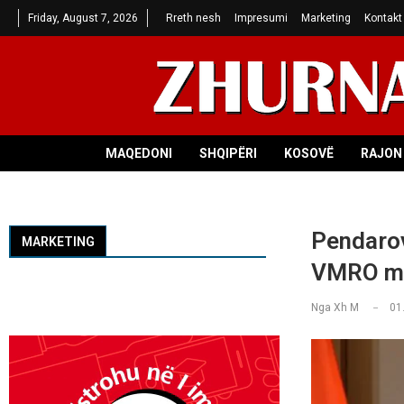
Friday, August 7, 2026
Rreth nesh
Impresumi
Marketing
Kontakt
MAQEDONI
SHQIPËRI
KOSOVË
RAJON 
Pendarov
MARKETING
VMRO man
Nga
Xh M
01