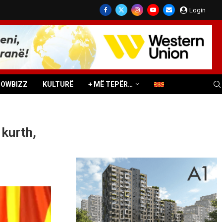
Login
HOWBIZZ
KULTURË
+ MË TEPËR…
kurth,