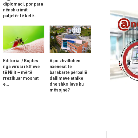
diplomaci, por para
nënshkrimit
patjetër të ketë...
Editorial / Kujdes
A po zhvillohen
nga virusi i Etheve
nxënësit të
të Nilit – më të
barabartë përballë
rrezikuar moshat
dallimeve etnike
e...
dhe shkollave ku
mësojnë?