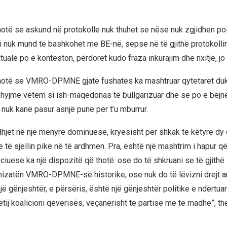
otë se askund në protokolle nuk thuhet se nëse nuk zgjidhen po
di nuk mund të bashkohet me BE-në, sepse në të gjithë protokollin
ktuale po e konteston, përdoret kudo fraza inkurajim dhe nxitje, jo
hotë se VMRO-DPMNE gjatë fushatës ka mashtruar qytetarët duk
hyjmë vetëm si ish-maqedonas të bullgarizuar dhe se po e bëjn
 nuk kanë pasur asnjë punë për t’u mburrur.
edhjet në një mënyrë dominuese, kryesisht për shkak të këtyre dy 
 të sjellin pikë në të ardhmen. Pra, është një mashtrim i hapur që
uese ka një dispozitë që thotë: ose do të shkruani se të gjithë i
nizatën VMRO-DPMNE-së historike, ose nuk do të lëvizni drejt a
jë gënjeshtër, e përsëris, është një gënjeshtër politike e ndërtuar 
tij koalicioni qeverisës, veçanërisht të partisë më të madhe”, th