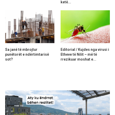
ketë...
Sa janë të mbrojtur
Editorial / Kujdes nga virusi i
punëtorët e ndërtimtarisë
Etheve të Nilit – më të
sot?
rrezikuar moshat e...