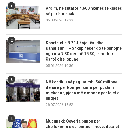
1
Arsim, në shtator 4.900 nxënës të klasës
së parë më pak
06.08.2026 17:33
2
Sportelet e NP “Ujësjellësi dhe
Kanalizimi” – Shkup nesër do të punojnë
nga ora 7:30 deri në 15:30, e mërkura
është ditë jopune
05.01.2026 10:36
3
Në korrik janë paguar mbi 560 milionë
denarë për kompensime për pushim
mjekësor, pjesa më e madhe për lejet e
lindjes
28.07.2026 15:52
4
Mucunski: Qeveria punon për
zhbllokimin e eurointegrimeve, detajet