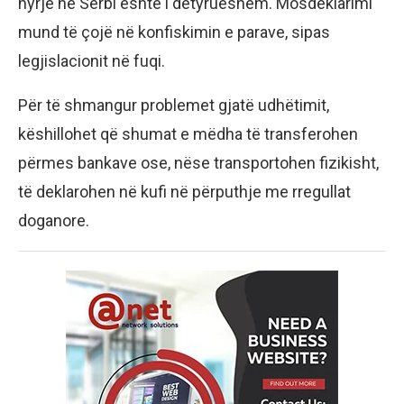
hyrje në Serbi është i detyrueshëm. Mosdeklarimi
mund të çojë në konfiskimin e parave, sipas
legjislacionit në fuqi.
Për të shmangur problemet gjatë udhëtimit,
këshillohet që shumat e mëdha të transferohen
përmes bankave ose, nëse transportohen fizikisht,
të deklarohen në kufi në përputhje me rregullat
doganore.