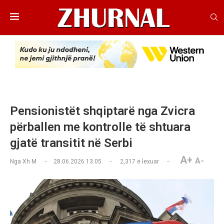
Pensionistët shqiptarë nga Zvicra
përballen me kontrolle të shtuara
gjatë transitit në Serbi
A+
A-
Nga
Xh M
28.06.2026 13:05
2,317
e lexuar