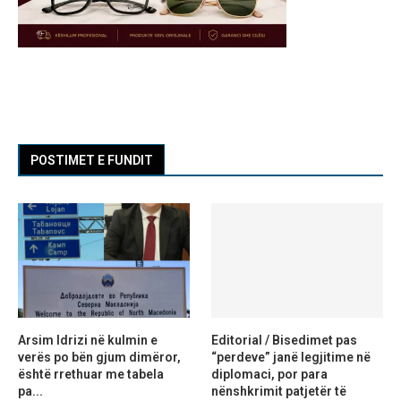
POSTIMET E FUNDIT
Arsim Idrizi në kulmin e
Editorial / Bisedimet pas
verës po bën gjum dimëror,
“perdeve” janë legjitime në
është rrethuar me tabela
diplomaci, por para
pa...
nënshkrimit patjetër të