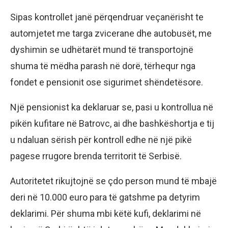
Sipas kontrollet janë përqendruar veçanërisht te
automjetet me targa zvicerane dhe autobusët, me
dyshimin se udhëtarët mund të transportojnë
shuma të mëdha parash në dorë, tërhequr nga
fondet e pensionit ose sigurimet shëndetësore.
Një pensionist ka deklaruar se, pasi u kontrollua në
pikën kufitare në Batrovc, ai dhe bashkëshortja e tij
u ndaluan sërish për kontroll edhe në një pikë
pagese rrugore brenda territorit të Serbisë.
Autoritetet rikujtojnë se çdo person mund të mbajë
deri në 10.000 euro para të gatshme pa detyrim
deklarimi. Për shuma mbi këtë kufi, deklarimi në