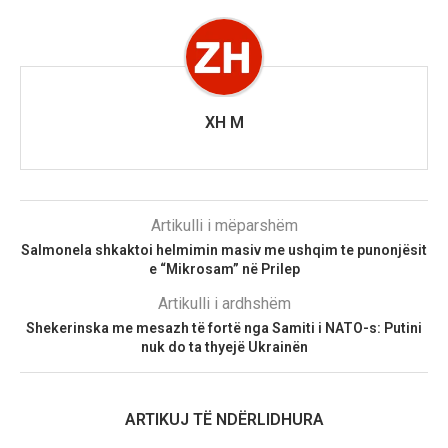
XH M
Artikulli i mëparshëm
Salmonela shkaktoi helmimin masiv me ushqim te punonjësit
e “Mikrosam” në Prilep
Artikulli i ardhshëm
Shekerinska me mesazh të fortë nga Samiti i NATO-s: Putini
nuk do ta thyejë Ukrainën
ARTIKUJ TË NDËRLIDHURA