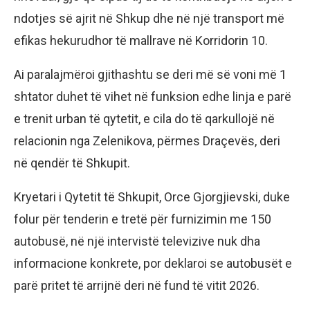
ndotjes së ajrit në Shkup dhe në një transport më
efikas hekurudhor të mallrave në Korridorin 10.
Ai paralajmëroi gjithashtu se deri më së voni më 1
shtator duhet të vihet në funksion edhe linja e parë
e trenit urban të qytetit, e cila do të qarkullojë në
relacionin nga Zelenikova, përmes Draçevës, deri
në qendër të Shkupit.
Kryetari i Qytetit të Shkupit, Orce Gjorgjievski, duke
folur për tenderin e tretë për furnizimin me 150
autobusë, në një intervistë televizive nuk dha
informacione konkrete, por deklaroi se autobusët e
parë pritet të arrijnë deri në fund të vitit 2026.