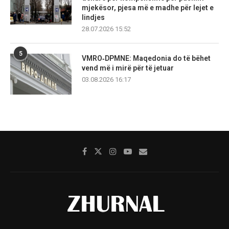
mjekësor, pjesa më e madhe për lejet e
lindjes
28.07.2026 15:52
5
VMRO‑DPMNE: Maqedonia do të bëhet
vend më i mirë për të jetuar
03.08.2026 16:17