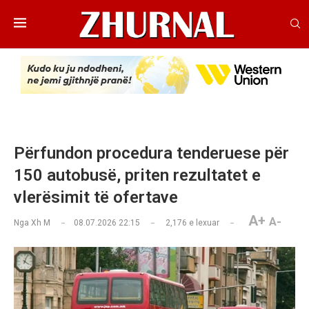
Përfundon procedura tenderuese për
150 autobusë, priten rezultatet e
vlerësimit të ofertave
A+
A-
Nga
Xh M
08.07.2026 22:15
2,176
e lexuar