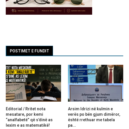
POSTIMET E FUNDIT
Editorial / Rritet nota
Arsim Idrizi në kulmin e
mesatare, por kemi
verës po bën gjum dimëror,
“analfabetë” që s’dinë as
është rrethuar me tabela
lexim e as matematikë!
pa...