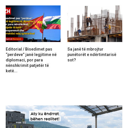
Editorial / Bisedimet pas
Sa janë të mbrojtur
“perdeve” janë legjitime në
punëtorët e ndërtimtarisë
diplomaci, por para
sot?
nënshkrimit patjetër të
ketë...