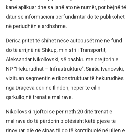
kanë aplikuar dhe sa janë ato në numër, por bëjnë të
ditur se informacioni përfundimtar do të publikohet
në periudhën e ardhshme.
Derisa pritet të shihet nëse autobusët më në fund
do të arrijnë në Shkup, ministri i Transportit,
Aleksandar Nikollovski, së bashku me drejtorin e
NP “Hekurudhat – Infrastrukturë”, Siniša Ivanovski,
vizituan segmentin e rikonstruktuar të hekurudhës
nga Draçeva deri në Ilinden, nëpër të cilin
qarkullojnë trenat e mallrave.
Nikollovski njoftoi se për rreth 20 ditë trenat e
mallrave do të përdorin plotësisht këtë pjesë të
rinovuar, gjë që sipas tij do të kontribuojë në uljen e