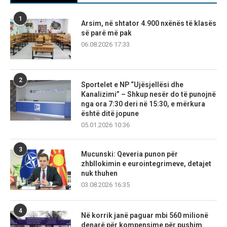
1
Arsim, në shtator 4.900 nxënës të klasës
së parë më pak
06.08.2026 17:33
2
Sportelet e NP “Ujësjellësi dhe
Kanalizimi” – Shkup nesër do të punojnë
nga ora 7:30 deri në 15:30, e mërkura
është ditë jopune
05.01.2026 10:36
3
Mucunski: Qeveria punon për
zhbllokimin e eurointegrimeve, detajet
nuk thuhen
03.08.2026 16:35
4
Në korrik janë paguar mbi 560 milionë
denarë për kompensime për pushim