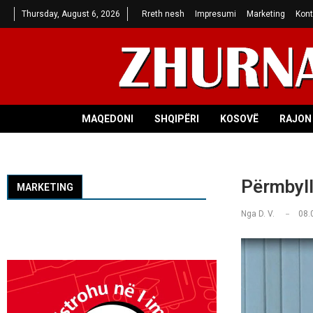
Thursday, August 6, 2026
Rreth nesh
Impresumi
Marketing
Kont
MAQEDONI
SHQIPËRI
KOSOVË
RAJON 
Përmbyll
MARKETING
Nga
D. V.
08.