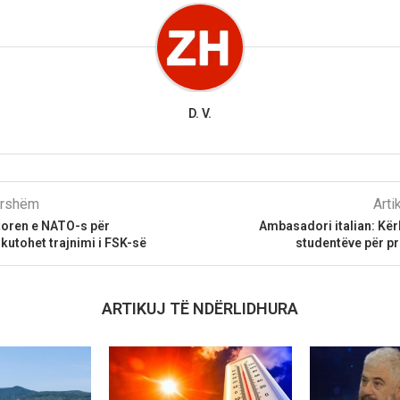
D. V.
parshëm
Arti
jtoren e NATO-s për
Ambasadori italian: Kër
kutohet trajnimi i FSK-së
studentëve për p
ARTIKUJ TË NDËRLIDHURA