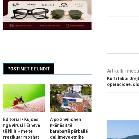
POSTIMET E FUNDIT
Artikulli i më
Kurti takoi dre
operacione, dis
Editorial / Kujdes
A po zhvillohen
nga virusi i Etheve
nxënësit të
të Nilit – më të
barabartë përballë
rrezikuar moshat
dallimeve etnike