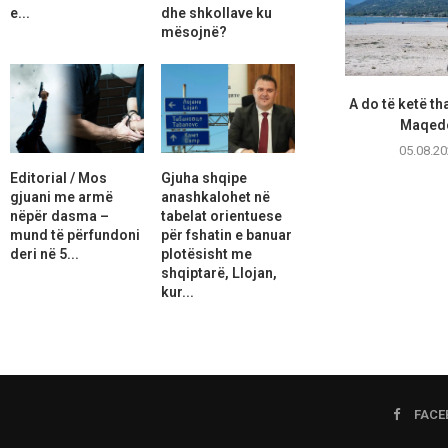
e...
dhe shkollave ku
mësojnë?
A do të ketë th
Maqedo
05.08.20
Editorial / Mos
Gjuha shqipe
gjuani me armë
anashkalohet në
nëpër dasma –
tabelat orientuese
mund të përfundoni
për fshatin e banuar
deri në 5...
plotësisht me
shqiptarë, Llojan,
kur...
FACE