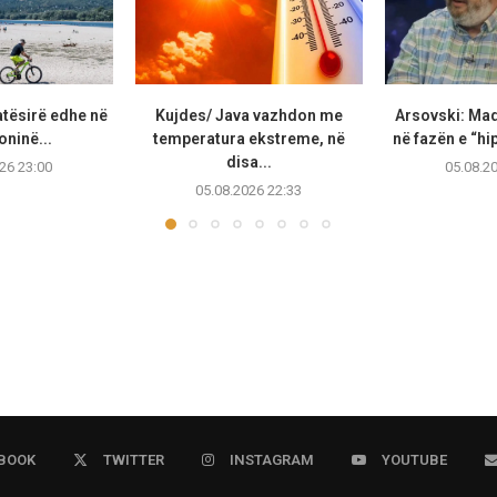
atësirë edhe në
Kujdes/ Java vazhdon me
Arsovski: Ma
ninë...
temperatura ekstreme, në
në fazën e “hip
disa...
26 23:00
05.08.2
05.08.2026 22:33
BOOK
TWITTER
INSTAGRAM
YOUTUBE