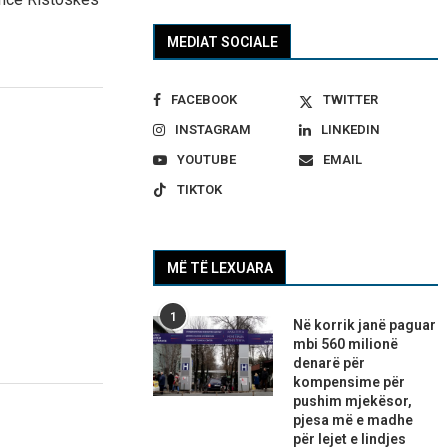
MEDIAT SOCIALE
FACEBOOK
TWITTER
INSTAGRAM
LINKEDIN
YOUTUBE
EMAIL
TIKTOK
MË TË LEXUARA
1
Në korrik janë paguar
mbi 560 milionë
denarë për
kompensime për
pushim mjekësor,
pjesa më e madhe
për lejet e lindjes