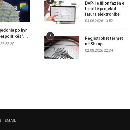
4
DAP-i e fillon fazën e
tretë të projektit
fatura elektronike
04.06.2026 13:52
qedonia po hyn
Çairi pajiset me 20 ulëse të
Ministria e 
5
erpolitikës”,...
reja për...
Sistemi elekt
Regjistrohet tërmet
vendit 
në Shkup
026 22:20
05.08.2026 22:14
05.08.2
02.08.2026 22:34
EMAIL