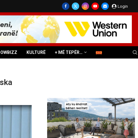
Login
HOWBIZZ
KULTURË
+ MË TEPËR…
oska