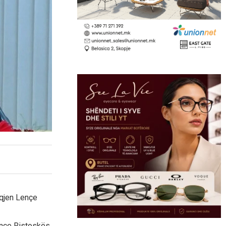
eqjen Lençe
ence Ristoskës