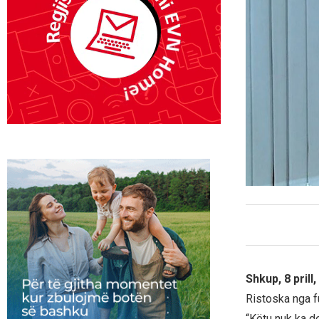
Shkup, 8 prill
Ristoska nga f
“Këtu nuk ka d