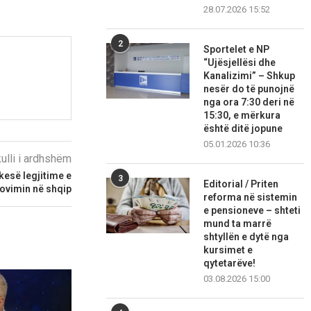
28.07.2026 15:52
2
Sportelet e NP
“Ujësjellësi dhe
Kanalizimi” – Shkup
nesër do të punojnë
nga ora 7:30 deri në
15:30, e mërkura
është ditë jopune
05.01.2026 10:36
kulli i ardhshëm
kesë legjitime e
3
Editorial / Priten
rovimin në shqip
reforma në sistemin
e pensioneve – shteti
mund ta marrë
shtyllën e dytë nga
kursimet e
qytetarëve!
03.08.2026 15:00