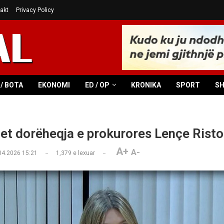
akt
Privacy Policy
/ BOTA
EKONOMI
ED / OP
KRONIKA
SPORT
S
et dorëheqja e prokurores Lençe Rist
A+
A-
04.2026 15:21
1,379
e lexuar