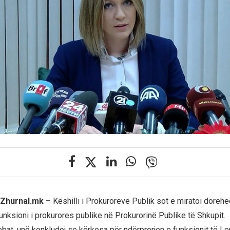
, Zhurnal.mk –
Këshilli i Prokurorëve Publik sot e miratoi dorëh
unksioni i prokurores publike në Prokurorinë Publike të Shkupit.
ebat, unë konkludoj se kërkesa për ndërprerjen e funksionit të L