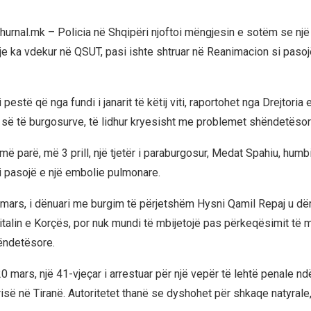
 Zhurnal.mk – Policia në Shqipëri njoftoi mëngjesin e sotëm se një
je ka vdekur në QSUT, pasi ishte shtruar në Reanimacion si pasojë
 pestë që nga fundi i janarit të këtij viti, raportohet nga Drejtoria
 së të burgosurve, të lidhur kryesisht me problemet shëndetësor
ë parë, më 3 prill, një tjetër i paraburgosur, Medat Spahiu, humbi
 si pasojë e një embolie pulmonare.
ars, i dënuari me burgim të përjetshëm Hysni Qamil Repaj u d
italin e Korçës, por nuk mundi të mbijetojë pas përkeqësimit të
ëndetësore.
 mars, një 41-vjeçar i arrestuar për një vepër të lehtë penale ndë
risë në Tiranë. Autoritetet thanë se dyshohet për shkaqe natyrale