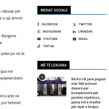
MEDIAT SOCIALE
 i dënuar për
 e një arresti
FACEBOOK
TWITTER
INSTAGRAM
LINKEDIN
 e Burgjeve
YOUTUBE
EMAIL
e.
TIKTOK
 jetën po në të
MË TË LEXUARA
ërgua me
1
 menjëhershëm
Në korrik janë paguar
mbi 560 milionë
denarë për
kompensime për
rroi jetë në
pushim mjekësor,
pjesa më e madhe
, por hetimet
për lejet e lindjes