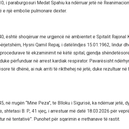
10, i paraburgosuri Medat Spahiu ka ndërruar jetë në Reanimacio
ë e një embolie pulmonare dexter.
40, është shoqëruar me urgjencë në ambientet e Spitalit Rajonal K
ërjetshëm, Hysni Qamil Repaj, i datëlindjes 15.01.1962, lindur d
 procedurave të ekzaminimit në këtë spital, gjendja shëndetësore
duke përfunduar në arrest kardiak respirator. Pavarësisht ndërhy
re të dhënë, ai nuk arriti të rikthehej në jetë, duke rezultuar në
5, në rrugën “Mine Peza”, te Blloku i Sigurisë, ka ndërruar jetë, 
, shtetasi B. P., 41 vjeç, i arrestuar më datë 18.03.2026 për vep
ur në tentativë”. Punohet për sqarimin e rrethanave të rastit.