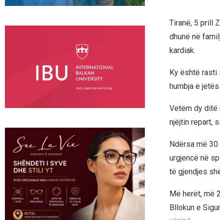
Tiranë, 5 prill
dhunë në famil
kardiak.
Ky është rasti i
humbja e jetës
Vetëm dy ditë m
njëjtin repart,
Ndërsa më 30 m
urgjencë në sp
të gjendjes sh
Më herët, më 20
Bllokun e Sigu