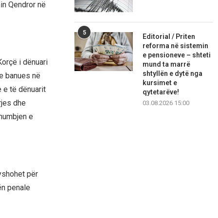
nin Qendror në
5
Editorial / Priten
reforma në sistemin
e pensioneve – shteti
orçë i dënuari
mund ta marrë
shtyllën e dytë nga
he banues në
kursimet e
 e të dënuarit
qytetarëve!
rjes dhe
03.08.2026 15:00
 humbjen e
dyshohet për
rën penale