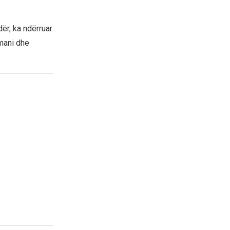
ër, ka ndërruar
umani dhe