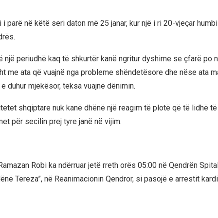
 i parë në këtë seri daton më 25 janar, kur një i ri 20-vjeçar humbi
drës.
 një periudhë kaq të shkurtër kanë ngritur dyshime se çfarë po 
sht me ata që vuajnë nga probleme shëndetësore dhe nëse ata ma
n e duhur mjekësor, teksa vuajnë dënimin.
ritetet shqiptare nuk kanë dhënë një reagim të plotë që të lidhë të
et për secilin prej tyre janë në vijim.
i Ramazan Robi ka ndërruar jetë rreth orës 05:00 në Qendrën Spita
ënë Tereza”, në Reanimacionin Qendror, si pasojë e arrestit kardi