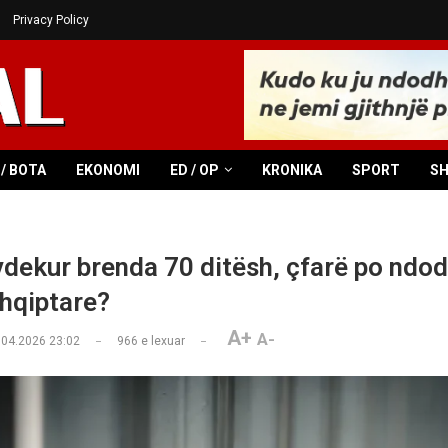
Privacy Policy
/ BOTA
EKONOMI
ED / OP
KRONIKA
SPORT
S
vdekur brenda 70 ditësh, çfarë po ndod
shqiptare?
A+
A-
.04.2026 23:02
966
e lexuar