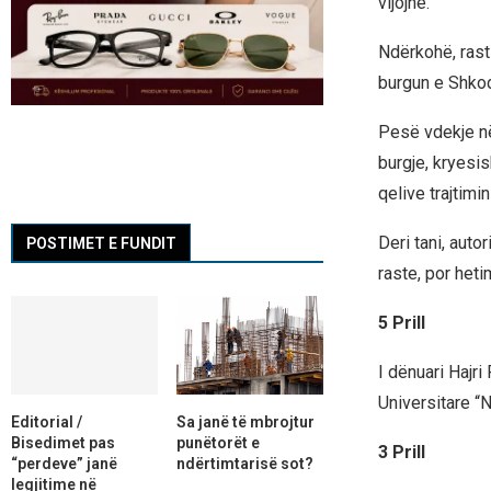
vijojnë.
Ndërkohë, rasti
burgun e Shko
Pesë vdekje në
burgje, kryesi
qelive trajtimi
Deri tani, auto
POSTIMET E FUNDIT
raste, por hetim
5 Prill
I dënuari Hajr
Universitare “N
Editorial /
Sa janë të mbrojtur
Bisedimet pas
punëtorët e
3 Prill
“perdeve” janë
ndërtimtarisë sot?
legjitime në