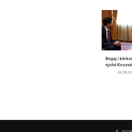
Begaj i kërko
njohë Kosovën
06.08.20
FACE