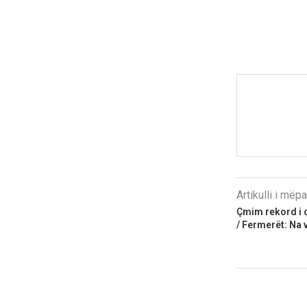
Artikulli i më
Çmim rekord i 
/ Fermerët: Na v