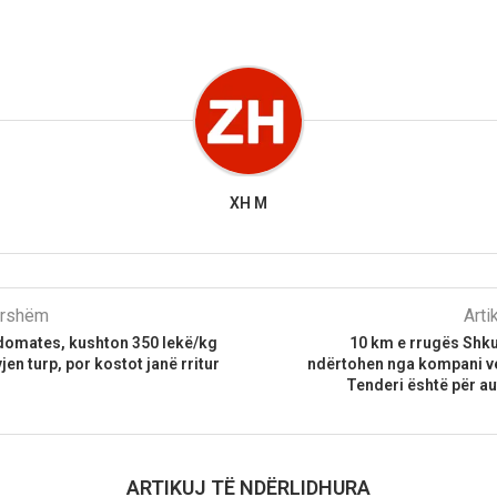
XH M
parshëm
Arti
domates, kushton 350 lekë/kg
10 km e rrugës Shku
jen turp, por kostot janë rritur
ndërtohen nga kompani ve
Tenderi është për au
ARTIKUJ TË NDËRLIDHURA