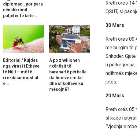
Rreth orës 14:
diplomaci, por para
nënshkrimit
QSUT, si pasoj
patjetër të ketë...
30 Mars
Rreth orës 09:
me burgim të p
Shkodër. Gjatë
Editorial / Kujdes
A po zhvillohen
u përkeqësua, 
nga virusi i Etheve
nxënësit të
të Nilit – më të
barabartë përballë
ndihmës mjekëso
rrezikuar moshat
dallimeve etnike
jetës.
e...
dhe shkollave ku
mësojnë?
20 Mars
Rreth orës 05:4
shkaqe natyrale
“Vjedhja e mbet