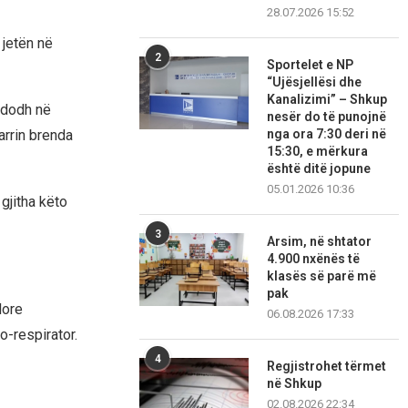
28.07.2026 15:52
 jetën në
2
Sportelet e NP
“Ujësjellësi dhe
Kanalizimi” – Shkup
ndodh në
nesër do të punojnë
rrin brenda
nga ora 7:30 deri në
15:30, e mërkura
është ditë jopune
05.01.2026 10:36
 gjitha këto
3
Arsim, në shtator
4.900 nxënës të
klasës së parë më
pak
lore
06.08.2026 17:33
o-respirator.
4
Regjistrohet tërmet
në Shkup
02.08.2026 22:34