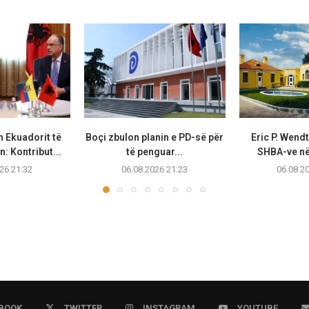
n Ekuadorit të
Boçi zbulon planin e PD-së për
Eric P. Wend
: Kontribut...
të penguar...
SHBA-ve në 
26 21:32
06.08.2026 21:23
06.08.2
BOOK
TWITTER
INSTAGRAM
YOUTUBE