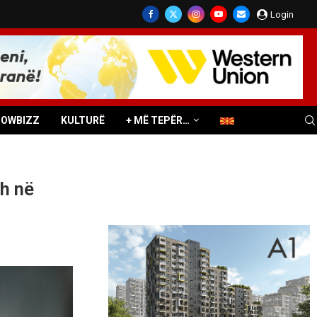
Login
HOWBIZZ
KULTURË
+ MË TEPËR…
h në