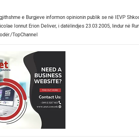
rgjithshme e Burgjeve informon opinionin publik se në IEVP Shkod
icolae Ionnut Erion Deliver, i datëlindjes 23.03.2005, lindur në R
odër./TopChannel