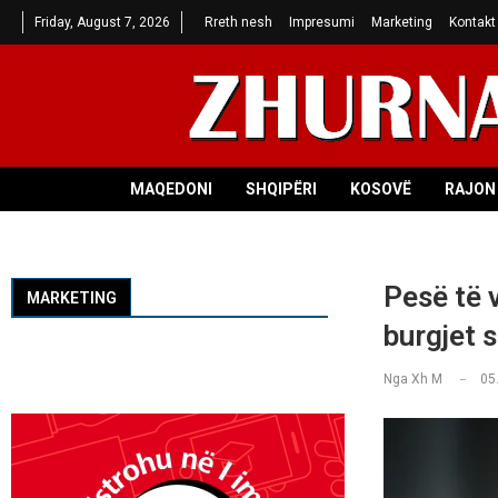
Friday, August 7, 2026
Rreth nesh
Impresumi
Marketing
Kontakt
MAQEDONI
SHQIPËRI
KOSOVË
RAJON 
Pesë të 
MARKETING
burgjet 
Nga
Xh M
05