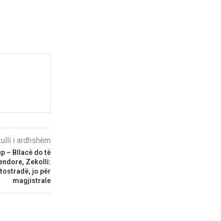
kulli i ardhshëm
p – Bllacë do të
ndore, Zekolli:
tostradë, jo për
magjistrale