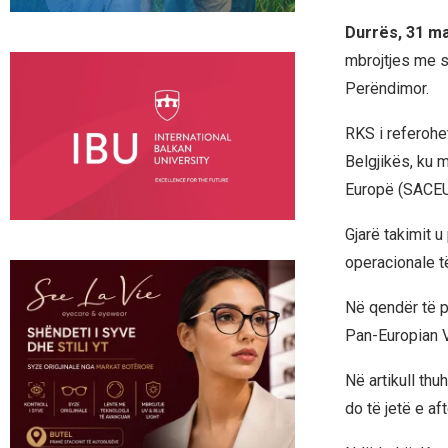
Durrës, 31 m
mbrojtjes me s
Perëndimor.
RKS i referohe
Belgjikës, ku m
Europë (SACEUR
Gjarë takimit u
operacionale t
Në qendër të p
Pan-Europian V
Në artikull th
do të jetë e af