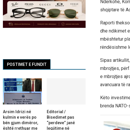
Ndërkohë, Korri
shqiptare të Ad
Raporti thekso
dhe ndikimet e
mbështetur pla
rëndësishme lo
Sipas artikulli
POSTIMET E FUNDIT
mbrojtjes, përf
e mbrojtjes aj
avancuara të ra
Këto investime
brenda NATO-s 
Arsim Idrizi në
Editorial /
kulmin e verës po
Bisedimet pas
bën gjum dimëror,
“perdeve” janë
është rrethuar me
legjitime në