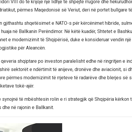
dori VIII do të krijojë një lidhje të shpejtë rrugore dhe hekurudho
riatikut, përmes Maqedonisë së Veriut, deri në portet bullgare të 
n gjithashtu shqetësimet e NATO-s për kërcënimet hibride, sulme
 huaja në Ballkanin Perëndimor. Në këtë kuadër, Shtetet e Bashk
net e modernizimit të Shqipërisë, duke e konsideruar vendin një 
gjistike për Aleancën.
t, qeveria shqiptare po investon paralelisht edhe në ringritjen e in
shirë sektorët e ndërtimit të anijeve, dronëve dhe aviacionit, si d
rore përmes modernizimit të rrjeteve të radarëve dhe blerjes së 
ketave tokë-ajër.
 synojnë të mbështesin rolin e ri strategjik që Shqipëria kërkon 
dhe në rajonin e Ballkanit.