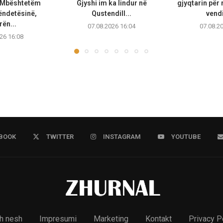
 Mbështetëm
Gjyshi im ka lindur në
gjyqtarin për
ëndetësinë,
Qustendill...
vendi
rën...
07.08.2026 16:04
07.08.2
26 16:08
BOOK
TWITTER
INSTAGRAM
YOUTUBE
h nesh
Impresumi
Marketing
Kontakt
Privacy P