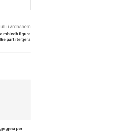
kulli i ardhshëm
re mbledh figura
e parti të tjera
jegjësi për
Gashi – Hricova: U konfirmua
LSDM: Pas 