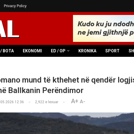
Privacy Policy
/ BOTA
EKONOMI
ED / OP
KRONIKA
SPORT
S
mano mund të kthehet në qendër logjis
ë Ballkanin Perëndimor
A+
A-
.05.2026 12:36
2,922
e lexuar