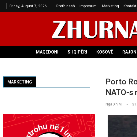
Friday, August 7, 2026
Rreth nesh
Impresumi
Marketing
Kontakt
MAQEDONI
SHQIPËRI
KOSOVË
RAJON 
Porto Ro
MARKETING
NATO-s n
Nga
Xh M
31