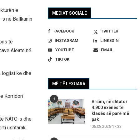
ukturën e
MEDIAT SOCIALE
-s në Ballkanin
FACEBOOK
TWITTER
INSTAGRAM
LINKEDIN
ons të
YOUTUBE
EMAIL
rcave Aleate në
TIKTOK
 logjistike dhe
MË TË LEXUARA
e Korridori
1
Arsim, në shtator
4.900 nxënës të
klasës së parë më
 të NATO-s dhe
pak
06.08.2026 17:33
rti ushtarak.