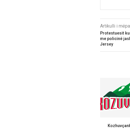
Artikulli i më
Protestuesit ku
me policinë jas
Jersey
Kozhuvçanka