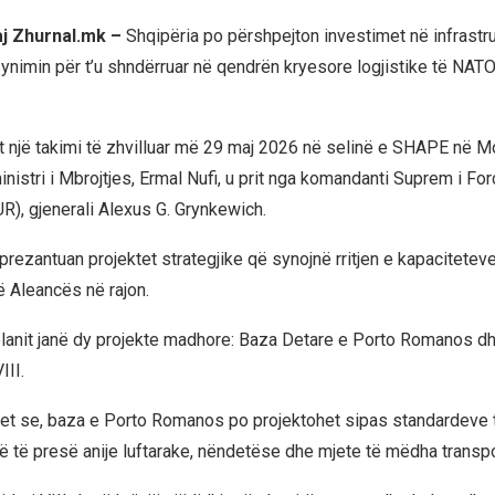
aj Zhurnal.mk –
Shqipëria po përshpejton investimet në infrastr
ynimin për t’u shndërruar në qendrën kryesore logjistike të NATO
t një takimi të zhvilluar më 29 maj 2026 në selinë e SHAPE në M
inistri i Mbrojtjes, Ermal Nufi, u prit nga komandanti Suprem i Fo
), gjenerali Alexus G. Grynkewich.
 prezantuan projektet strategjike që synojnë rritjen e kapaciteteve
ë Aleancës në rajon.
lanit janë dy projekte madhore: Baza Detare e Porto Romanos dh
III.
uhet se, baza e Porto Romanos po projektohet sipas standardeve
të të presë anije luftarake, nëndetëse dhe mjete të mëdha transpo