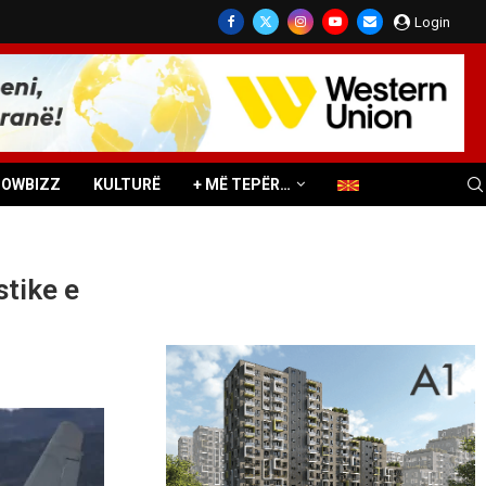
Login
HOWBIZZ
KULTURË
+ MË TEPËR…
tike e