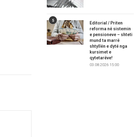
5
Editorial / Priten
reforma në sistemin
e pensioneve – shteti
mund ta marrë
shtyllën e dytë nga
kursimet e
qytetarëve!
03.08.2026 15:00