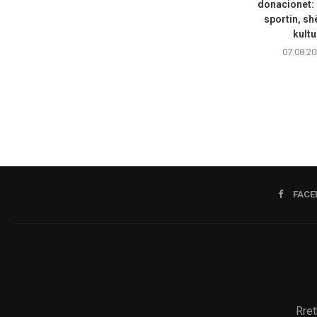
donacionet:
sportin, sh
kultu
07.08.20
FACE
Rret