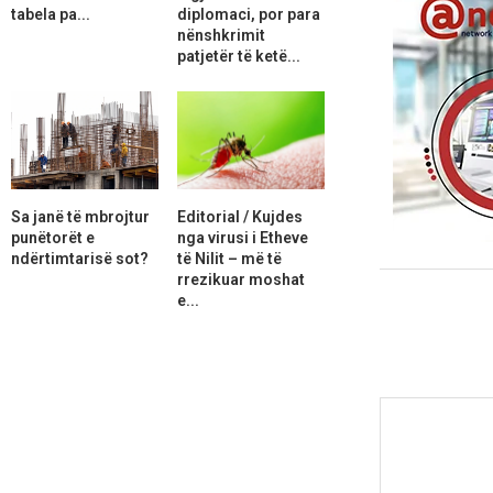
tabela pa...
diplomaci, por para
nënshkrimit
patjetër të ketë...
Sa janë të mbrojtur
Editorial / Kujdes
punëtorët e
nga virusi i Etheve
ndërtimtarisë sot?
të Nilit – më të
rrezikuar moshat
e...