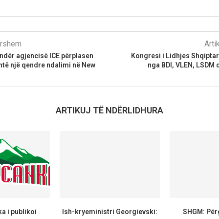
parshëm
Arti
ndër agjencisë ICE përplasen
Kongresi i Lidhjes Shqipta
htë një qendre ndalimi në New
nga BDI, VLEN, LSDM dh
ARTIKUJ TË NDËRLIDHURA
 i publikoi
Ish-kryeministri Georgievski:
SHGM: Përg