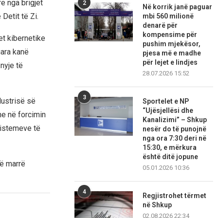
re nga brigjet
2
Në korrik janë paguar
Detit të Zi.
mbi 560 milionë
denarë për
kompensime për
t kibernetike
pushim mjekësor,
uara kanë
pjesa më e madhe
për lejet e lindjes
nyje të
28.07.2026 15:52
3
dustrisë së
Sportelet e NP
“Ujësjellësi dhe
he në forcimin
Kanalizimi” – Shkup
sistemeve të
nesër do të punojnë
nga ora 7:30 deri në
15:30, e mërkura
është ditë jopune
të marrë
05.01.2026 10:36
4
Regjistrohet tërmet
në Shkup
02.08.2026 22:34