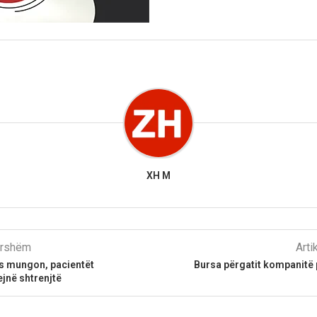
XH M
parshëm
Arti
as mungon, pacientët
Bursa përgatit kompanitë 
ejnë shtrenjtë