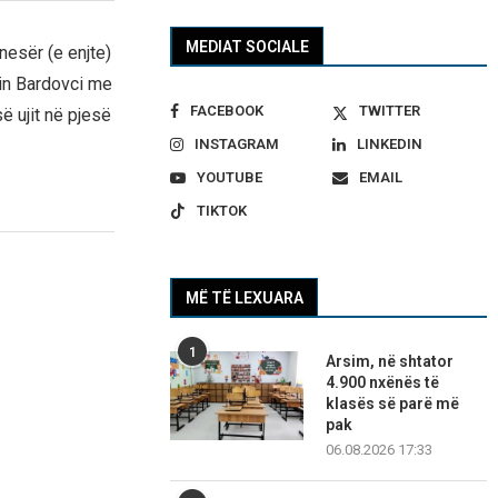
MEDIAT SOCIALE
nesër (e enjte)
alin Bardovci me
FACEBOOK
TWITTER
ë ujit në pjesë
INSTAGRAM
LINKEDIN
YOUTUBE
EMAIL
TIKTOK
MË TË LEXUARA
1
Arsim, në shtator
4.900 nxënës të
klasës së parë më
pak
06.08.2026 17:33