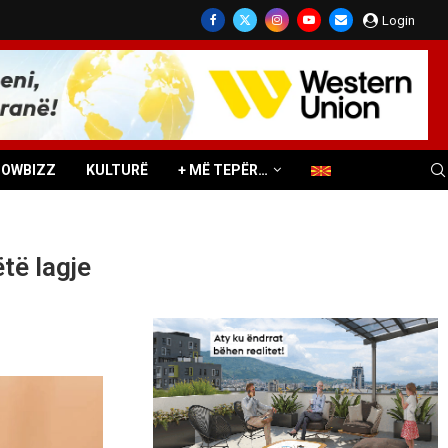
Login
HOWBIZZ
KULTURË
+ MË TEPËR…
të lagje