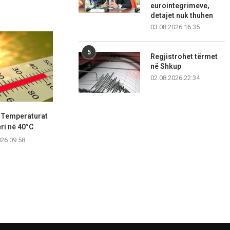
eurointegrimeve,
detajet nuk thuhen
03.08.2026 16:35
5
Regjistrohet tërmet
në Shkup
02.08.2026 22:34
: Temperaturat
Dr. Trajanovski: Pas
Pse dështo
eri në 40°C
helmimeve, radhën e kanë
shpëtimin 
hepatitet...
jugos
026 09:58
07.08.2026 23:38
07.08.2