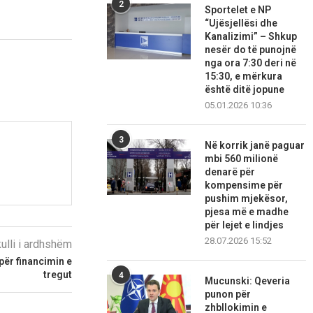
2
Sportelet e NP
“Ujësjellësi dhe
Kanalizimi” – Shkup
nesër do të punojnë
nga ora 7:30 deri në
15:30, e mërkura
është ditë jopune
05.01.2026 10:36
3
Në korrik janë paguar
mbi 560 milionë
denarë për
kompensime për
pushim mjekësor,
pjesa më e madhe
për lejet e lindjes
28.07.2026 15:52
kulli i ardhshëm
për financimin e
tregut
4
Mucunski: Qeveria
punon për
zhbllokimin e