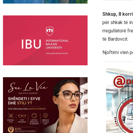
Shkup, 8 korr
për shkak të in
rregullatorë f
të Bardovcit.
Njoftimi vlen p