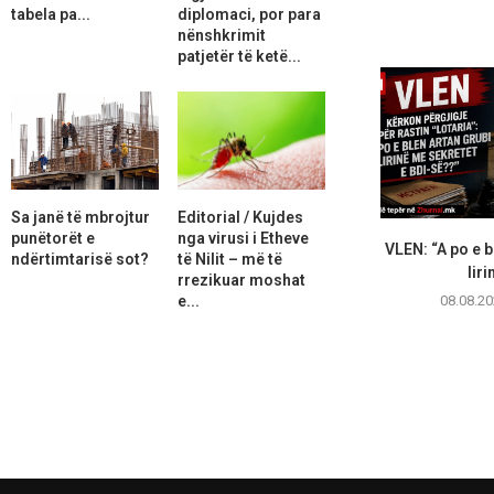
tabela pa...
diplomaci, por para
nënshkrimit
patjetër të ketë...
Sa janë të mbrojtur
Editorial / Kujdes
punëtorët e
nga virusi i Etheve
VLEN: “A po e b
ndërtimtarisë sot?
të Nilit – më të
liri
rrezikuar moshat
08.08.20
e...