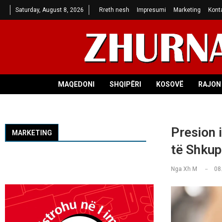
Saturday, August 8, 2026
Rreth nesh
Impresumi
Marketing
Kont
MAQEDONI
SHQIPËRI
KOSOVË
RAJON 
Presion 
MARKETING
të Shkup
Nga
Xh M
08