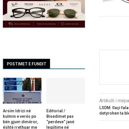
POSTIMET E FUNDIT
Artikulli i më
LSDM: Ilaçi fal
Arsim Idrizi në
Editorial /
detyrohen ta bl
kulmin e verës po
Bisedimet pas
bën gjum dimëror,
“perdeve” janë
është rrethuar me
legjitime në