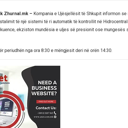
ik Zhurnal.mk –
Kompania e Ujësjellësit të Shkupit informon se 
stalimit të një sistemi të ri automatik të kontrollit në Hidrocentr
rekuence, ekziston mundësia e uljes së presionit ose mungesës s
ër periudhën nga ora 8:30 e mëngjesit deri në orën 14:30.