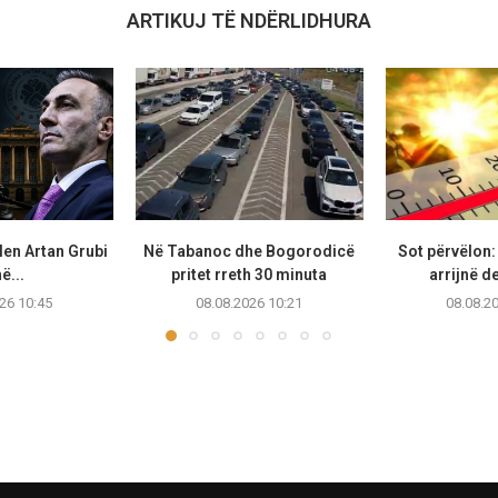
ARTIKUJ TË NDËRLIDHURA
len Artan Grubi
Në Tabanoc dhe Bogorodicë
Sot përvëlon
në...
pritet rreth 30 minuta
arrijnë d
26 10:45
08.08.2026 10:21
08.08.2