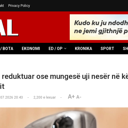
akt
Privacy Policy
/ BOTA
EKONOMI
ED / OP
KRONIKA
SPORT
S
i reduktuar ose mungesë uji nesër në kë
it
A+
A-
.07.2026 20:43
2,200
e lexuar