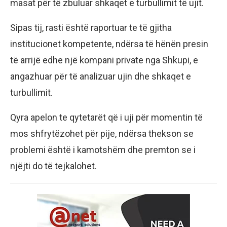
masat për të zbuluar shkaqet e turbullimit të ujit.
Sipas tij, rasti është raportuar te të gjitha
institucionet kompetente, ndërsa të hënën presin
të arrijë edhe një kompani private nga Shkupi, e
angazhuar për të analizuar ujin dhe shkaqet e
turbullimit.
Qyra apelon te qytetarët që i uji për momentin të
mos shfrytëzohet për pije, ndërsa thekson se
problemi është i kamotshëm dhe premton se i
njëjti do të tejkalohet.