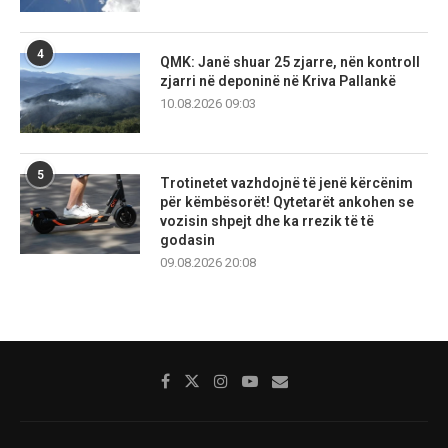
4
QMK: Janë shuar 25 zjarre, nën kontroll
zjarri në deponinë në Kriva Pallankë
10.08.2026 09:03
5
Trotinetet vazhdojnë të jenë kërcënim
për këmbësorët! Qytetarët ankohen se
vozisin shpejt dhe ka rrezik të të
godasin
09.08.2026 20:08