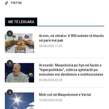
TIKTOK
MË TË LEXUARA
1
Arsim, në shtator 4.900 nxënës të klasës
së parë më pak
06.08.2026 17:33
2
Arsovski: Maqedonia po hyn në fazën e
“hiperpolitikës”, ndërsa qytetarët po
mësohen me dështimin e institucioneve
05.08.2026 22:20
3
Moti sot në Maqedoninë e Veriut
10.08.2026 09:02