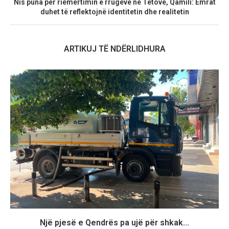
Nis puna për riemërtimin e rrugëve në Tetovë, Qamili: Emrat
duhet të reflektojnë identitetin dhe realitetin
ARTIKUJ TË NDËRLIDHURA
Një pjesë e Qendrës pa ujë për shkak...