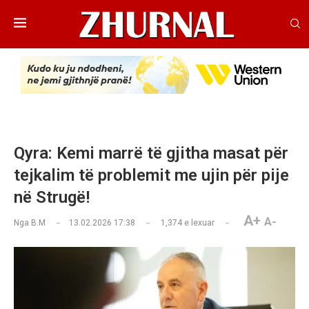
Qyra: Kemi marrë të gjitha masat për
tejkalim të problemit me ujin për pije
në Strugë!
A+
A-
Nga
B.M
13.02.2026 17:38
1,374
e lexuar