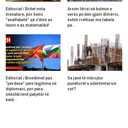
Editorial / Rritet nota
Arsim Idrizi në kulmin e
mesatare, por kemi
verës po bën gjum dimëror,
“analfabetë” që s’dinë as
është rrethuar me tabela
lexim e as matematikë!
pa...
Editorial / Bisedimet pas
Sa janë të mbrojtur
“perdeve” janë legjitime në
punëtorët e ndërtimtarisë
diplomaci, por para
sot?
nënshkrimit patjetër të
ketë...