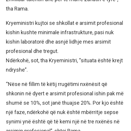
tha Rama.
Kryeministri kujtoi se shkollat e arsimit profesional
kishin kushte minimale infrastrukture, pasi nuk
kishin laboratorë dhe asnjë lidhje mes arsimit
profesional dhe tregut.
Ndërkohë, sot, tha Kryeministri, “situata është krejt
ndryshe”.
“Nëse në fillim të këtij rrugëtimi nxënësit që
shkonin në dyert e arsimit profesional ishin pak më
shumë se 10%, sot janë thuajse 20%. Por kjo është
një faze, ndërkohë që nuk është mbërritje sepse
synimi ynë është që të kemi një në tre nxënës në
arsimin profesional”, shtoi Rama.