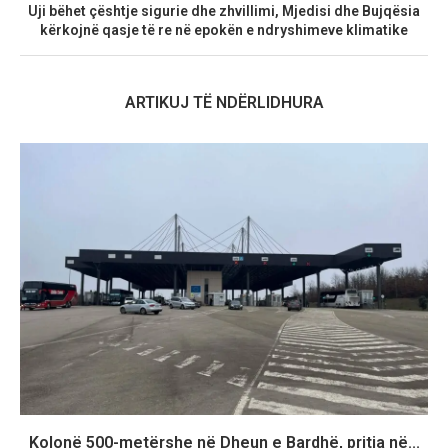
Uji bëhet çështje sigurie dhe zhvillimi, Mjedisi dhe Bujqësia
kërkojnë qasje të re në epokën e ndryshimeve klimatike
ARTIKUJ TË NDËRLIDHURA
Kolonë 500-metërshe në Dheun e Bardhë, pritja në...