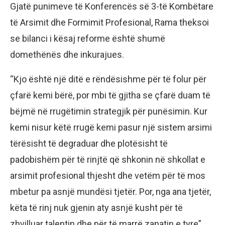
Gjatë punimeve të Konferencës së 3-të Kombëtare
të Arsimit dhe Formimit Profesional, Rama theksoi
se bilanci i kësaj reforme është shumë
domethënës dhe inkurajues.
“Kjo është një ditë e rëndësishme për të folur për
çfarë kemi bërë, por mbi të gjitha se çfarë duam të
bëjmë në rrugëtimin strategjik për punësimin. Kur
kemi nisur këtë rrugë kemi pasur një sistem arsimi
tërësisht të degraduar dhe plotësisht të
padobishëm për të rinjtë që shkonin në shkollat e
arsimit profesional thjesht dhe vetëm për të mos
mbetur pa asnjë mundësi tjetër. Por, nga ana tjetër,
këta të rinj nuk gjenin aty asnjë kusht për të
zhvilluar talentin dhe për të marrë zanatin e tyre”,