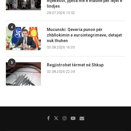
mjekësor, pjesa më e madhe për lejet e
lindjes
28.07.2026 15:52
4
Mucunski: Qeveria punon për
zhbllokimin e eurointegrimeve, detajet
nuk thuhen
03.08.2026 16:35
5
Regjistrohet tërmet në Shkup
02.08.2026 22:34