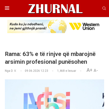
Rama: 63% e të rinjve që mbarojnë
arsimin profesional punësohen
A+
A-
Nga
D. V.
09.06.2026 12:23
1,468
e lexuar