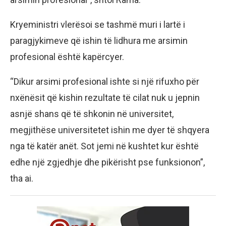
Kryeministri vlerësoi se tashmë muri i lartë i
paragjykimeve që ishin të lidhura me arsimin
profesional është kapërcyer.
“Dikur arsimi profesional ishte si një rifuxho për
nxënësit që kishin rezultate të cilat nuk u jepnin
asnjë shans që të shkonin në universitet,
megjithëse universitetet ishin me dyer të shqyera
nga të katër anët. Sot jemi në kushtet kur është
edhe një zgjedhje dhe pikërisht pse funksionon”,
tha ai.