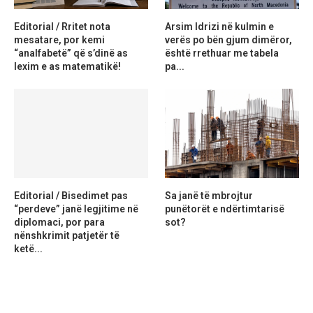
Editorial / Rritet nota
Arsim Idrizi në kulmin e
mesatare, por kemi
verës po bën gjum dimëror,
“analfabetë” që s’dinë as
është rrethuar me tabela
lexim e as matematikë!
pa...
Editorial / Bisedimet pas
Sa janë të mbrojtur
“perdeve” janë legjitime në
punëtorët e ndërtimtarisë
diplomaci, por para
sot?
nënshkrimit patjetër të
ketë...