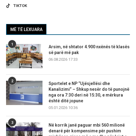
TIKTOK
MË TË LEXUARA
1
Arsim, në shtator 4.900 nxënës të klasës
së parë më pak
06.08.2026 17:33
2
Sportelet e NP “Ujësjellësi dhe
Kanalizimi” – Shkup nesër do të punojnë
nga ora 7:30 deri në 15:30, e mërkura
është ditë jopune
05.01.2026 10:36
3
Në korrik janë paguar mbi 560 milionë
denarë për kompensime për pushim