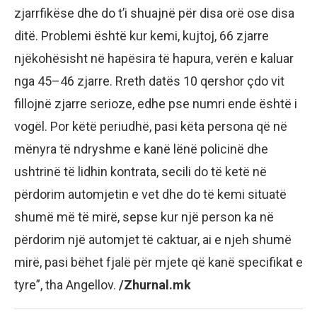
zjarrfikëse dhe do t’i shuajnë për disa orë ose disa
ditë. Problemi është kur kemi, kujtoj, 66 zjarre
njëkohësisht në hapësira të hapura, verën e kaluar
nga 45–46 zjarre. Rreth datës 10 qershor çdo vit
fillojnë zjarre serioze, edhe pse numri ende është i
vogël. Por këtë periudhë, pasi këta persona që në
mënyra të ndryshme e kanë lënë policinë dhe
ushtrinë të lidhin kontrata, secili do të ketë në
përdorim automjetin e vet dhe do të kemi situatë
shumë më të mirë, sepse kur një person ka në
përdorim një automjet të caktuar, ai e njeh shumë
mirë, pasi bëhet fjalë për mjete që kanë specifikat e
tyre”, tha Angellov.
/Zhurnal.mk