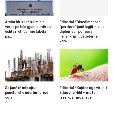
Arsim Idrizi në kulmin e
Editorial / Bisedimet pas
verës po bën gjum dimëror,
“perdeve” janë legjitime në
është rrethuar me tabela
diplomaci, por para
pa...
nënshkrimit patjetër të
ketë...
Sa janë të mbrojtur
Editorial / Kujdes nga virusi i
punëtorët e ndërtimtarisë
Etheve të Nilit – më të
sot?
rrezikuar moshat e...