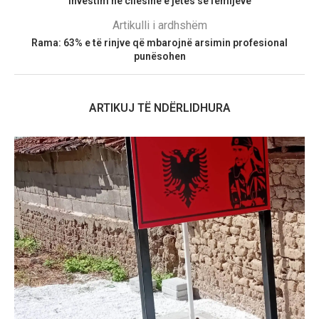
investim në cilësinë e jetes së fëmijëve
Artikulli i ardhshëm
Rama: 63% e të rinjve që mbarojnë arsimin profesional
punësohen
ARTIKUJ TË NDËRLIDHURA