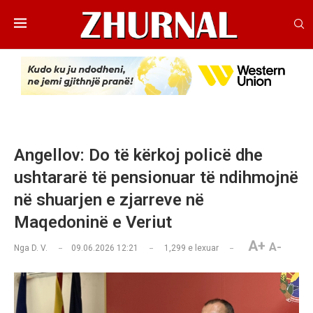
Angellov: Do të kërkoj policë dhe
ushtararë të pensionuar të ndihmojnë
në shuarjen e zjarreve në
Maqedoninë e Veriut
A+
A-
Nga
D. V.
09.06.2026 12:21
1,299
e lexuar