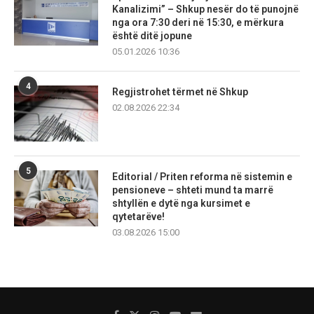
Kanalizimi” – Shkup nesër do të punojnë
nga ora 7:30 deri në 15:30, e mërkura
është ditë jopune
05.01.2026 10:36
4
Regjistrohet tërmet në Shkup
02.08.2026 22:34
5
Editorial / Priten reforma në sistemin e
pensioneve – shteti mund ta marrë
shtyllën e dytë nga kursimet e
qytetarëve!
03.08.2026 15:00