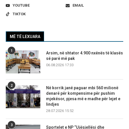
YOUTUBE
EMAIL
TIKTOK
MË TË LEXUARA
1
Arsim, në shtator 4.900 nxënës të klasës
së parë më pak
06.08.2026 17:33
2
Në korrik janë paguar mbi 560 milionë
denarë për kompensime për pushim
mjekësor, pjesa më e madhe për lejet e
lindjes
28.07.2026 15:52
3
Sportelet e NP “Ujësjellësi dhe