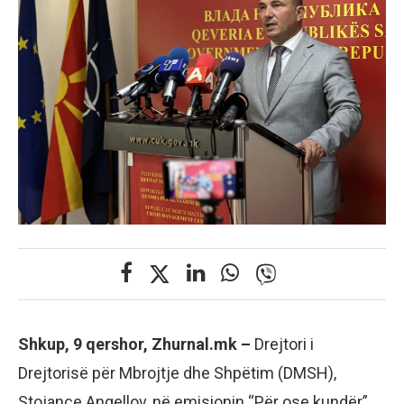
Shkup, 9 qershor, Zhurnal.mk –
Drejtori i
Drejtorisë për Mbrojtje dhe Shpëtim (DMSH),
Stojançe Angellov, në emisionin “Për ose kundër”