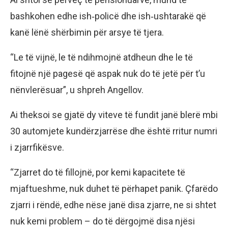
bashkohen edhe ish‑policë dhe ish‑ushtarakë që
kanë lënë shërbimin për arsye të tjera.
“Le të vijnë, le të ndihmojnë atdheun dhe le të
fitojnë një pagesë që aspak nuk do të jetë për t’u
nënvlerësuar”, u shpreh Angellov.
Ai theksoi se gjatë dy viteve të fundit janë blerë mbi
30 automjete kundërzjarrëse dhe është rritur numri
i zjarrfikësve.
“Zjarret do të fillojnë, por kemi kapacitete të
mjaftueshme, nuk duhet të përhapet panik. Çfarëdo
zjarri i rëndë, edhe nëse janë disa zjarre, ne si shtet
nuk kemi problem – do të dërgojmë disa njësi