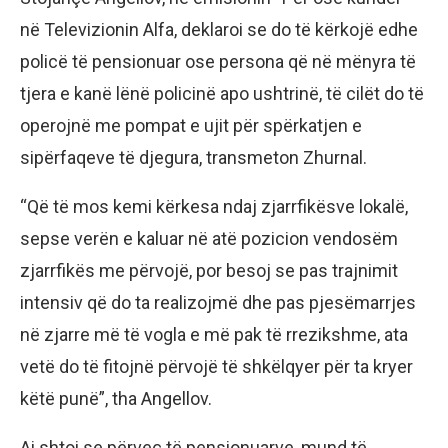
në Televizionin Alfa, deklaroi se do të kërkojë edhe
policë të pensionuar ose persona që në mënyra të
tjera e kanë lënë policinë apo ushtrinë, të cilët do të
operojnë me pompat e ujit për spërkatjen e
sipërfaqeve të djegura, transmeton Zhurnal.
“Që të mos kemi kërkesa ndaj zjarrfikësve lokalë,
sepse verën e kaluar në atë pozicion vendosëm
zjarrfikës me përvojë, por besoj se pas trajnimit
intensiv që do ta realizojmë dhe pas pjesëmarrjes
në zjarre më të vogla e më pak të rrezikshme, ata
vetë do të fitojnë përvojë të shkëlqyer për ta kryer
këtë punë”, tha Angellov.
Ai shtoi se përveç të pensionuarve, mund të