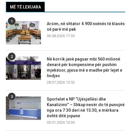
MË TË LEXUARA
1
Arsim, në shtator 4.900 nxënës të klasës
së parë më pak
06.08.2026 17:33
2
Në korrik janë paguar mbi 560 milionë
denarë për kompensime për pushim
mjekësor, pjesa më e madhe për lejet e
lindjes
28.07.2026 15:52
3
Sportelet e NP “Ujësjellësi dhe
Kanalizimi” – Shkup nesër do të punojnë
nga ora 7:30 deri në 15:30, e mërkura
është ditë jopune
05.01.2026 10:36