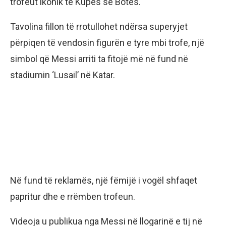
trofeut ikonik të Kupës së Botës.
Tavolina fillon të rrotullohet ndërsa superyjet
përpiqen të vendosin figurën e tyre mbi trofe, një
simbol që Messi arriti ta fitojë më në fund në
stadiumin ‘Lusail’ në Katar.
Në fund të reklamës, një fëmijë i vogël shfaqet
papritur dhe e rrëmben trofeun.
Videoja u publikua nga Messi në llogarinë e tij në