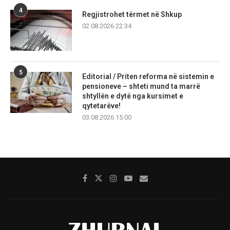
4
Regjistrohet tërmet në Shkup
02.08.2026 22:34
5
Editorial / Priten reforma në sistemin e
pensioneve – shteti mund ta marrë
shtyllën e dytë nga kursimet e
qytetarëve!
03.08.2026 15:00