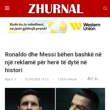
Ronaldo dhe Messi bëhen bashkë në
një reklamë për herë të dytë në
histori
A+
A-
Nga
D. V.
02.04.2026 15:12
1,529
e lexuar