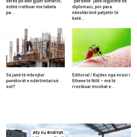
verës po bën gjum dimëror,
“perdeve” janë legjitime në
është rrethuar me tabela
diplomaci, por para
pa...
nënshkrimit patjetër të
ketë...
Sa janë të mbrojtur
Editorial / Kujdes nga virusi i
punëtorët e ndërtimtarisë
Etheve të Nilit – më të
sot?
rrezikuar moshat e...