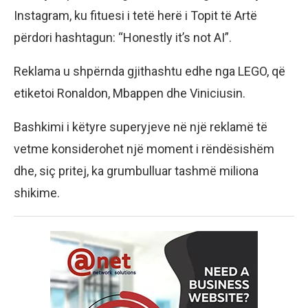
Instagram, ku fituesi i tetë herë i Topit të Artë
përdori hashtagun: “Honestly it’s not AI”.
Reklama u shpërnda gjithashtu edhe nga LEGO, që
etiketoi Ronaldon, Mbappen dhe Viniciusin.
Bashkimi i këtyre superyjeve në një reklamë të
vetme konsiderohet një moment i rëndësishëm
dhe, siç pritej, ka grumbulluar tashmë miliona
shikime.