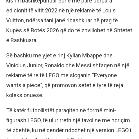
kishin bashkëpunuar edhe më parë përpara
edicionit të vitit 2022 në një reklamë të Louis
Vuitton, ndërsa tani janë ribashkuar në prag të
Kupës së Botës 2026 që do të zhvillohet në Shtetet
e Bashkuara.
Së bashku me yjet e rinj Kylian Mbappe dhe
Vinicius Junior, Ronaldo dhe Messi shfaqen në një
reklamë të re të LEGO me sloganin “Everyone
wants a piece”, që promovon setet e tyre të reja
koleksionuese.
Të katër futbollistët paraqiten në formë mini-
figurash LEGO, të ulur rreth një tavoline me ndriçim
të zbehtë, ku në qendër ndodhet një version LEGO i